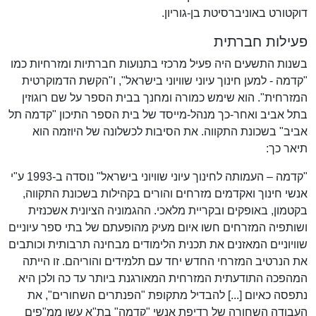
דוקטורט באוניברסיטת בן-גוריון.
פעילות חברתית
בשנות התשעים היה פעיל מרכזי בתנועות חברתיות ומזרחיות כמו
"קדמה - למען חינוך עיוני שוויוני בישראל", ו"הקשת הדמוקרטית
המזרחית". הוא שימש כמורה ומחנך בבית הספר על שם רוגוזין
בתל אביב ואחר-כך מנהל-מייסד של בית הספר התיכון "קדמה תל
אביב" בשכונת התקווה. את הסיבות לכשלונה של היוזמה הוא
תיאר כך:
"קדמה – העמותה לחינוך עיוני שוויוני בישראל" נוסדה ב-1993 ע"י
אנשי חינוך ואקדמים מזרחים והורים בקהילות בשכונת התקווה,
בקטמון, באופקים ובקריית מלאכי. ההגמוניה הציונית אשכנזית
ושותפיה המזרחים חשו איום מעיק מהופעתם של בתי ספר עיוניים
שוויוניים המאזנים את תכנית הלימודים מבחינה תרבותית וכותבים
את הנרטיב המזרחי החדש יחד עם תלמידים והוריהם. זו הייתה
המהפכה התודעתית המזרחית המאורגנת ביותר עד כה ולכן היא
נתפסה כאיום [...] להבדיל מתקופת "הפנתרים השחורים", את
העבודה השחורה של רדיפת אנשי "קדמה" בת"א עשו ממ"פים