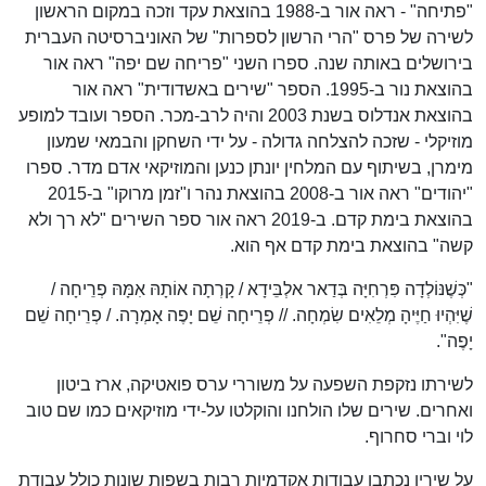
"פתיחה" - ראה אור ב-1988 בהוצאת עקד וזכה במקום הראשון
לשירה של פרס "הרי הרשון לספרות" של האוניברסיטה העברית
בירושלים באותה שנה. ספרו השני "פריחה שם יפה" ראה אור
בהוצאת נור ב-1995. הספר "שירים באשדודית" ראה אור
בהוצאת אנדלוס בשנת 2003 והיה לרב-מכר. הספר ועובד למופע
מוזיקלי - שזכה להצלחה גדולה - על ידי השחקן והבמאי שמעון
מימרן, בשיתוף עם המלחין יונתן כנען והמוזיקאי אדם מדר. ספרו
"יהודים" ראה אור ב-2008 בהוצאת נהר ו"זמן מרוקו" ב-2015
בהוצאת בימת קדם. ב-2019 ראה אור ספר השירים "לא רך ולא
קשה" בהוצאת בימת קדם אף הוא.
"כְּשֶׁנּוֹלְדָה פִּרְחִיָּה בְּדַאר אלְבֵּידָא / קָרְתָה אוֹתָהּ אִמָּהּ פְרֵיחָה /
שֶׁיִּהְיוּ חַיֶּיהָ מְלֵאִים שִׂמְחָה. // פְרֵיחָה שֵׁם יָפֶה אָמְרָה. / פְרֵיחָה שֵׁם
יָפֶה".
לשירתו נזקפת השפעה על משוררי ערס פואטיקה, ארז ביטון
ואחרים. שירים שלו הולחנו והוקלטו על-ידי מוזיקאים כמו שם טוב
לוי וברי סחרוף.
על שיריו נכתבו עבודות אקדמיות רבות בשפות שונות כולל עבודת