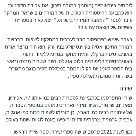
ליחסים בינלאומיים (מוסמך במזרח תיכון). את עבודת הדוקטורט
הוא כתב על ההיסטוריה הפוליטית של המזרחים בישראל. המחקר
עוּבּד לספר ״המאבק המזרחי בישראל״ ויצא לאור בספריית
אופקים של הוצאת עם עובד.
בעבר שימש כפרופסור חבר לעברית במחלקה לשפות ותרבויות
המזרח התיכון ואסיה בקווינס קולג' בניו יורק. הוא היה מרצה אורח
באוניברסיטת ברקלי, ועמית מחקר במרכז ללימודי דתות
באוניברסיטת קליפורניה בלוס אנג'לס. היום שטרית מרצה וראש
בית הספר לאמנויות הקול והמסך במכללת ספיר בנגב מתגורר
בשדרות הסמוכה למכללת ספיר.
שירה
שיריו התפרסמו בכתבי עת לספרות רבים כמו עיתון 77, אפיריון,
מאזניים, שדמות, הכיוון מזרח ואחרים כמו גם במוספי הספרות
של עיתונים רבים כמו הארץ, וכן תורגמו לשפות רבות כמו אנגלית,
ערבית, גרמנית, צרפתית ודנית והופיעו באנתולוגיות שונות בעולם.
נכון לשנת 2021 פרסם שישה ספרי שירה. ספר שיריו הראשון -