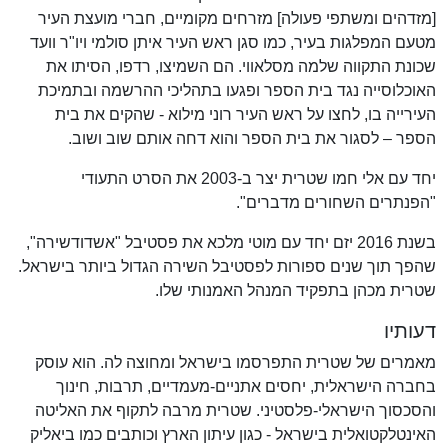
[מזדהים ומשתפי פעולה] מזרחים מקומיים, חברי מועצת העיר
מטעם המפלגות בעיר, כמו סגן ראש העיר איתן סולמי ויו"ר וועד
שכונת התקווה שלמה מסלאווי. הם השמיצו, רדפו, הסיתו את
האוכלוסייה נגד בית הספר ופגעו בתהליכי ההרשמה ובתמיכת
העירייה בו, לחצו על ראש העיר רוני מילוא - שהקים את בית
הספר – לסגור את בית הספר והוא דחה אותם שוב ושוב.
יחד עם אלי חמו שטרית יצר ב-2003 את הסרט התעודי
"הפנתרים השחורים מדברים".
בשנת 2016 יזם יחד עם מוטי מלכא את פסטיבל "אשדודשירה",
שהפך תוך שנים ספורות לפסטיבל השירה הגדול ביותר בישראל.
שטרית מכהן בתפקיד המנהל האמנותי שלו.
דעותיו
מאמרים של שטרית התפרסמו בישראל ומחוצה לה. הוא עוסק
בחברה הישראלית, יחסים אתניים-מעמדיים, תרבות, חינוך
והסכסוך הישראלי-פלסטיני. שטרית מרבה לתקוף את האליטה
האינטלקטואלית בישראל - כגון עיתון הארץ וכותבים כמו ביאליק