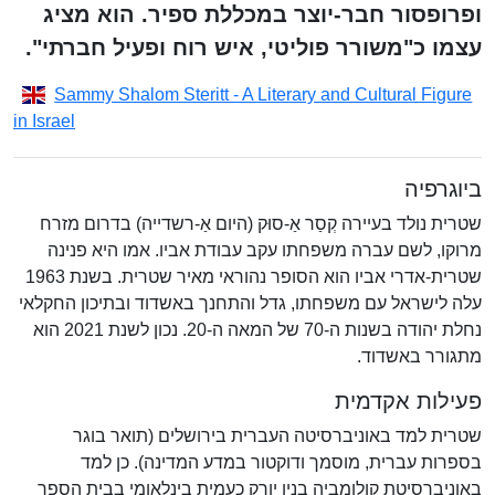
ופרופסור חבר-יוצר במכללת ספיר. הוא מציג
עצמו כ"משורר פוליטי, איש רוח ופעיל חברתי".
Sammy Shalom Steritt - A Literary and Cultural Figure
in Israel
ביוגרפיה
שטרית נולד בעיירה קְסַר אַ-סוּק (היום אַ-רשדייה) בדרום מזרח
מרוקו, לשם עברה משפחתו עקב עבודת אביו. אמו היא פנינה
שטרית-אדרי אביו הוא הסופר נהוראי מאיר שטרית. בשנת 1963
עלה לישראל עם משפחתו, גדל והתחנך באשדוד ובתיכון החקלאי
נחלת יהודה בשנות ה-70 של המאה ה-20. נכון לשנת 2021 הוא
מתגורר באשדוד.
פעילות אקדמית
שטרית למד באוניברסיטה העברית בירושלים (תואר בוגר
בספרות עברית, מוסמך ודוקטור במדע המדינה). כן למד
באוניברסיטת קולומביה בניו יורק כעמית בינלאומי בבית הספר