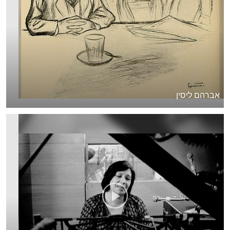
אברהם ליסין