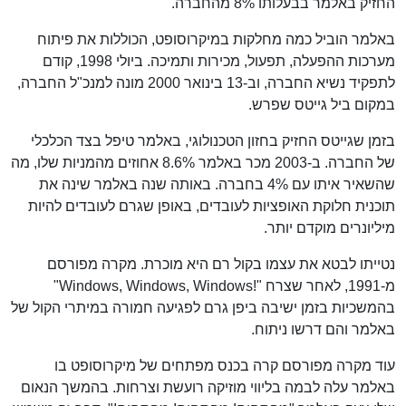
החזיק באלמר בבעלותו 8% מהחברה.
באלמר הוביל כמה מחלקות במיקרוסופט, הכוללות את פיתוח
מערכות ההפעלה, תפעול, מכירות ותמיכה. ביולי 1998, קודם
לתפקיד נשיא החברה, וב-13 בינואר 2000 מונה למנכ"ל החברה,
במקום ביל גייטס שפרש.
בזמן שגייטס החזיק בחזון הטכנולוגי, באלמר טיפל בצד הכלכלי
של החברה. ב-2003 מכר באלמר 8.6% אחוזים מהמניות שלו, מה
שהשאיר איתו עם 4% בחברה. באותה שנה באלמר שינה את
תוכנית חלוקת האופציות לעובדים, באופן שגרם לעובדים להיות
מיליונרים מוקדם יותר.
נטייתו לבטא את עצמו בקול רם היא מוכרת. מקרה מפורסם
מ-1991, לאחר שצרח "!Windows, Windows, Windows"
בהמשכיות בזמן ישיבה ביפן גרם לפגיעה חמורה במיתרי הקול של
באלמר והם דרשו ניתוח.
עוד מקרה מפורסם קרה בכנס מפתחים של מיקרוסופט בו
באלמר עלה לבמה בליווי מוזיקה רועשת וצרחות. בהמשך הנאום