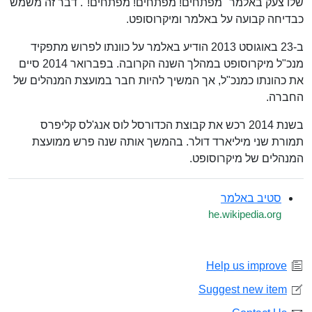
שלו צעק באלמר "מפתחים! מפתחים! מפתחים!". דבר זה משמש
כבדיחה קבועה על באלמר ומיקרוסופט.
ב-23 באוגוסט 2013 הודיע באלמר על כוונתו לפרוש מתפקיד
מנכ"ל מיקרוסופט במהלך השנה הקרובה. בפברואר 2014 סיים
את כהונתו כמנכ"ל, אך המשיך להיות חבר במועצת המנהלים של
החברה.
בשנת 2014 רכש את קבוצת הכדורסל לוס אנג'לס קליפרס
תמורת שני מיליארד דולר. בהמשך אותה שנה פרש ממועצת
המנהלים של מיקרוסופט.
סטיב באלמר
he.wikipedia.org
Help us improve
Suggest new item