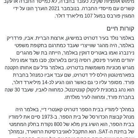
מימוש אופציות שקיבל כעובד בחברה, לא כמייסד החברה או עקב
קשרים עם מייסדי החברה. בנובמבר 2021 הוערך הונו על ידי
המגזין פורבס במעל 107 מיליארד דולר.
קורות חיים
באלמר נולד בעיר דטרויט במישיגן, ארצות הברית. אביו, פרדריק
באלמר, היה מהגר שווייצרי שעבד כמתרגם בתקופת משפטי
נירנברג ואמו באטריס דווקין באלמר, הייתה בת של מהגרים
יהודים מהעיר פינסק, רוסיה (כיום בלארוס); סבו מצד אמו ניהל
מגרש מכוניות משומשות בדטרויט. באלמר גדל עם אחותו הקטנה
בפארמינגטון הילס ליד דטרויט, שם עבד אביו כמנהל בחברת
פורד. מסופר עליו כי גם כאשר הונו הגיע לכ-14 מיליארד דולר,
הוא נהג במכונית לינקולן קונטיננטל, כמחווה לאביו, שעבד 30 שנה
בחברת פורד, ומחווה לעיר מולדתו.
במהלך לימודיו בבית הספר דטרויט קאנטרי דיי, באלמר היה
מנהל קבוצת הכדורסל של בית הספר. ב-1973 סיים את לימודיו
בבית הספר, הוא השיג ציון מלא של 800 נקודת בחלק המתמטי
של בחינת ה-SAT. הוא התקבל לאוניברסיטת הרווארד, ובמהלך