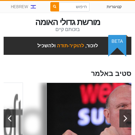
קטיגוריות
HEBREW
מורשת גדולי האומה
בזכותם קיים
BETA
לזכור,
להוקיר-תודה
ולהשכיל
סטיב באלמר