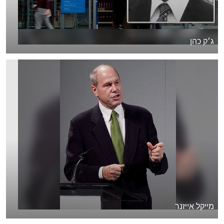
ג׳ק כהן
מייקל אייזנר