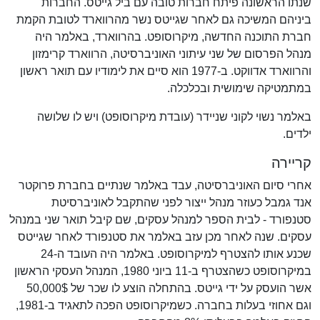
שנתו הראשונה פיתח חברות טובה עם ביל גייטס. החברות
ביניהם המשיכה גם לאחר שגייטס נשר מהרווארד לטובת הקמת
חברת התוכנה החדשה, מיקרוסופט. בהרווארד, באלמר היה
מנהל הפרסום של שני עיתוני האוניברסיטה, הרווארד קרימזון
והרווארד אדווקט. ב-1977 הוא סיים את לימודיו עם תואר ראשון
במתמטיקה שימושית ובכלכלה.
באלמר נשוי לקוני שניידר (עובדת מיקרוסופט) ויש לו שלושה
ילדים.
קריירה
אחרי סיום האוניברסיטה, עבד באלמר שנתיים בחברת פרוקטר
אנד גמבל כעוזר מנהל ייצור לפני שהתקבל לאוניברסיטת
סטנפורד - לבית הספר למנהל עסקים, שם קיבל תואר שני במנהל
עסקים. שנה לאחר מכן עזב באלמר את סטנפורד לאחר שגייטס
שכנע אותו להצטרף למיקרוסופט. באלמר היה העובד ה-24
במיקרוסופט כשהצטרף ב-11 ביוני 1980, המנהל העסקי הראשון
אשר הועסק על ידי גייטס. בהתחלה הוצע לו שכר של 50,000$
וגם אחוזי בעלות בחברה. כשמיקרוסופט הפכה לתאגיד ב-1981,