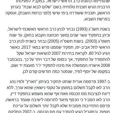
שנסתיימה כהונתו כרב הראשי לישראל. במקביל לפעילותו
הרבנית הגיש תוכנית טלוויזיה בשם "שלום לבוא שבת" בערוץ
הראשון, תוכנית ששודרה בימי שישי (לפני כניסת השבת), ועסקה
בפרשת השבוע.
בשנת תשנ"ג (1993) נבחר לכהן כרב הראשי האשכנזי לישראל,
וכיהן בתפקיד עשר שנים (משך הכהונה הקבוע בחוק), עד שנת
תשס"ג (2003). בשנת תשס"ה (2005) נבחר בשנית לכהן כרב
הראשי לתל אביב-יפו, תפקיד שממנו פרש במאי 2017, כאשר
הגיע לגיל 80. לקראת בחירות 2007 לנשיאות ישראל שקל
להתמודד על התפקיד, אך בסופו של דבר ויתר על כך. בנובמבר
2008 אישרה הממשלה את מינויו לתפקיד יו"ר מועצת יד ושם,
במקומו של יוסף לפיד, שנפטר כמה חודשים קודם לכן.
ב-1997 פרסמה אורית שוחט תחקיר בעיתון "הארץ" ולפיו נהג
הרב לאו לקבל תשלום במזומן על טקסי נישואין שהוא עורך, ללא
דיווח לנציבות מס הכנסה וזאת אף שהוא משמש בתפקיד דיין.
הרב לאו הסביר כי הכסף מיועד לתרומה לישיבה שעמד בראשה,
פרסם התחייבות פומבית שלא לקבל יותר תשלום על עריכת
חופות, ובמקביל הגיע להסדר עם מס הכנסה. ב-2007 החליטה