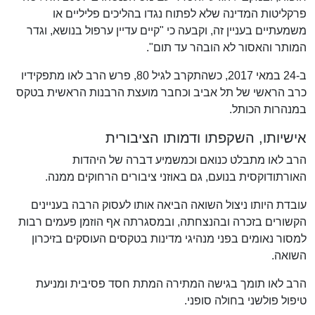
פרקליטות המדינה שלא לפתוח נגדו בהליכים פליליים או
משמעתיים בעניין זה, וקבעה כי "קיים עדיין ערפול בנושא, וגדר
המותר והאסור לא הובהר עד תום".
ב-24 במאי 2017, כשהתקרב לגיל 80, פרש הרב לאו מתפקידיו
כרב הראשי של תל אביב וכחבר מועצת הרבנות הראשית בטקס
במנהרות הכותל.
אישיותו, השקפתו ודמותו הציבורית
הרב לאו מתבלט כנואם וכמשמיע דברה של היהדות
האורתודוקסית בנועם, גם באוזני ציבורים הרחוקים ממנה.
עובדת היותו ניצול השואה הביאה אותו לעסוק הרבה בעניינים
הקשורים בזכרה ובהנצחתה, ובמסגרתה אף הוזמן פעמים רבות
למסור נאומים בפני מנהיגי מדינות בטקסים העוסקים בזיכרון
השואה.
הרב לאו תומך בגישה המתירה המתת חסד פסיבית ומניעת
טיפול פולשני בחולה סופני.