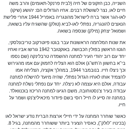
השנייה, כבן הזקונים של חיה (לבית פרנקל-תאומים) והרב משה
חיים לאו, נצר לשושלת רבנים. אחיו הגדולים הם: יהושע (שיקו)
לאו-הגר אשר ברח לישראל מהונגריה באפריל 1944 אחרי פלישת
הנאצים להונגריה, נפתלי לאו-לביא (טולק) שהשגיח עליו בשואה,
ושמואל יצחק (מילק) שנספה בשואה.
את שנות המלחמה הראשונות עבר בגטו פיוטרקוב טריבונלסקי,
הגטו הראשון בפולין הכבושה. באוקטובר 1942 גורשו אביו ואחיו
יחד עם רוב יהודי העיר למחנה ההשמדה טרבלינקה (שם נספו
בי"א בחשוון ה'תש"ג) אולם הוא הצליח לחמוק עם אמו מהגירוש
וכך ניצלו חייו. בנובמבר 1944, במהלך אקציה, הצליחה אמו
להצמיד אותו לאחיו הגדול נפתלי, שהיה מיועד להישלח למחנה
עבודה, אולם היא עצמה לא ניצלה. יחד עם נפתלי נשלח למחנה
עבודה בעיר צ'נסטוחובה, משם הגיעו למחנה הריכוז בוכנוואלד.
במחנה זה סייע לו חייל רוסי בשם פיודור מיכאיליצ'נקו ושמר על
חייו.
כאשר שוחרר המחנה על ידי חיילי ארצות הברית נודע ישראל לאו
(בכינויו "לולק"), כאסיר הצעיר ביותר ששוחרר מהמחנה, בגיל 8.