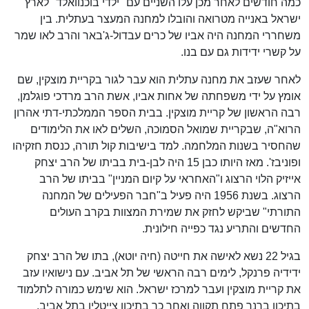
כמה חודשים לאחר מכן עלו השניים עם "ילדי בוכנוואלד" לארץ
ישראל באנייה מטרואה והובלו למחנה המעצר בעתלית. בין
משחררי המחנה היה אביו של כרים עבדול-ג'באר והרב לאו שמר
על קשרי ידידות גם עם בנו.
לאחר שעזב את מחנה עתלית הוא עבר לגור בקריית מוצקין, שם
אומץ על ידי משפחתה של אחות אביו, אשת הרב מרדכי פוגלמן,
רבה הראשון של קריית מוצקין. בבית הספר הממלכתי-דתי אהרון
הרוא"ה, שבקריית שמואל הסמוכה, השלים לאו את הלימודים
שהחסיר בשנות המלחמה. למד בישיבות קול תורה, כנסת חזקיהו
ופוניבז'. מאז היותו כבן 15 היה לבן-בית בביתו של הרב יצחק
אייזיק הלוי הרצוג ו"האחראי על קיום המניין" בביתו של הרב
הרצוג. בשנת 1956 היה פעיל ב"חבר הפעילים של המחנה
התורתי" שביקש לחזק את שמירת המצוות בקרב העולים
החדשים והתריע נגד כפייה חילונית.
בגיל 22 נשא לאישה את חייטה (חיה יוטא), בתו של הרב יצחק
ידידיה פרנקל, לימים רבה הראשי של תל אביב. עם נישואיו עזב
את קריית מוצקין ועבר למרכז ישראל. הוא שימש כמורה לתלמוד
בתיכון ברנר פתח תקווה ואחר כך בתיכון צייטלין בתל אביב.