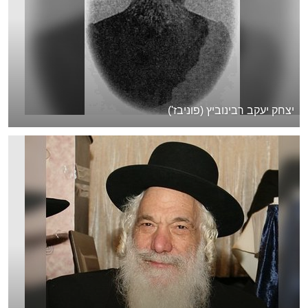
יצחק יעקב רבינוביץ (פוניבז')