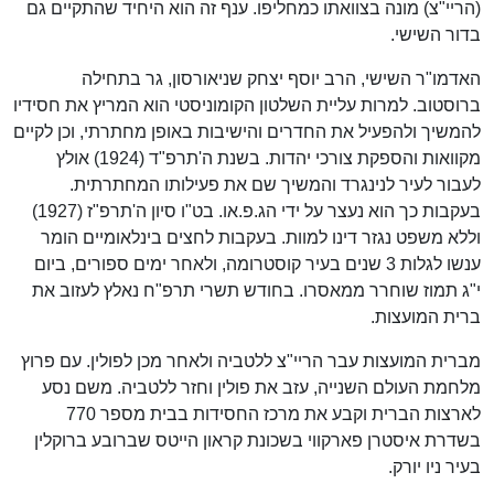
(הריי"צ) מונה בצוואתו כמחליפו. ענף זה הוא היחיד שהתקיים גם
בדור השישי.
האדמו"ר השישי, הרב יוסף יצחק שניאורסון, גר בתחילה
ברוסטוב. למרות עליית השלטון הקומוניסטי הוא המריץ את חסידיו
להמשיך ולהפעיל את החדרים והישיבות באופן מחתרתי, וכן לקיים
מקוואות והספקת צורכי יהדות. בשנת ה'תרפ"ד (1924) אולץ
לעבור לעיר לנינגרד והמשיך שם את פעילותו המחתרתית.
בעקבות כך הוא נעצר על ידי הג.פ.או. בט"ו סיון ה'תרפ"ז (1927)
וללא משפט נגזר דינו למוות. בעקבות לחצים בינלאומיים הומר
ענשו לגלות 3 שנים בעיר קוסטרומה, ולאחר ימים ספורים, ביום
י"ג תמוז שוחרר ממאסרו. בחודש תשרי תרפ"ח נאלץ לעזוב את
ברית המועצות.
מברית המועצות עבר הריי"צ ללטביה ולאחר מכן לפולין. עם פרוץ
מלחמת העולם השנייה, עזב את פולין וחזר ללטביה. משם נסע
לארצות הברית וקבע את מרכז החסידות בבית מספר 770
בשדרת איסטרן פארקווי בשכונת קראון הייטס שברובע ברוקלין
בעיר ניו יורק.