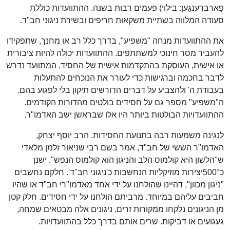
פַארברֶענגֵען: בילוי) פעמים רבות בשנה. ההתוועדות כוללת
סעודה המלווה בשתיית משקאות חריפים ובשירת ניגוני חב"ד.
את ההתוועדות מנחה "משפיע", בדרך כלל רב או מחנך, שתפקידו
להעביר מסר חינוכי למשתתפים. ההתוועדות יכולה להיות ציבורית
או אישית, העוסקת בהתקדמות אישית של החסיד. המתוועד נדרש
לדבר בחכמה וברגישות כדי לעורר את הנוכחים להתעלות
בעבודת ה' ולהצביע על דברים הדורשים תיקון בלי לפגוע בהם.
ה"משפיע" מספר גם על חסידים בולטים מהדורות הקודמים.
ההתוועדויות הבולטות ביותר היו אלו שבראשן ישב האדמו"ר.
לנגינה משמעות רבה בתנועת החסידות. הרב יוסף יצחק,
האדמו"ר הששי של חב"ד, אמר בשם רבי שניאור זלמן מלאדי
ש"הלשון היא קולמוס הלב והניגון הוא קולמוס הנפש". ישנן
כ־500יצירות מוזיקליות הנחשבות כ'ניגוני חב"ד'. חלקם נחשבים
"ניגון מכוון", דהיינו שהולחנו על ידי אחד מאדמו"רי חב"ד או שהיו
חביבים עליהם במיוחד. מרביתם הולחנו על ידי חסידים. חלק קטן
מן הניגונים נלקחו ממקורות זרים. ניגונים אלה מבטאים שמחה,
געגועים או דביקות. שרים אותם בדרך כלל בהתוועדויות.