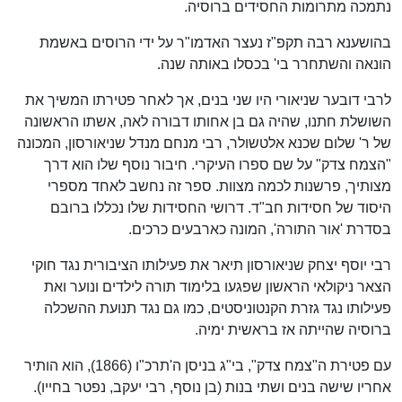
נתמכה מתרומות החסידים ברוסיה.
בהושענא רבה תקפ"ז נעצר האדמו"ר על ידי הרוסים באשמת
הונאה והשתחרר בי' בכסלו באותה שנה.
לרבי דובער שניאורי היו שני בנים, אך לאחר פטירתו המשיך את
השושלת חתנו, שהיה גם בן אחותו דבורה לאה, אשתו הראשונה
של ר' שלום שכנא אלטשולר, רבי מנחם מנדל שניאורסון, המכונה
"הצמח צדק" על שם ספרו העיקרי. חיבור נוסף שלו הוא דרך
מצותיך, פרשנות לכמה מצוות. ספר זה נחשב לאחד מספרי
היסוד של חסידות חב"ד. דרושי החסידות שלו נכללו ברובם
בסדרת 'אור התורה', המונה כארבעים כרכים.
רבי יוסף יצחק שניאורסון תיאר את פעילותו הציבורית נגד חוקי
הצאר ניקולאי הראשון שפגעו בלימוד תורה לילדים ונוער ואת
פעילותו נגד גזרת הקנטוניסטים, כמו גם נגד תנועת ההשכלה
ברוסיה שהייתה אז בראשית ימיה.
עם פטירת ה"צמח צדק", בי"ג בניסן ה'תרכ"ו (1866), הוא הותיר
אחריו שישה בנים ושתי בנות (בן נוסף, רבי יעקב, נפטר בחייו).