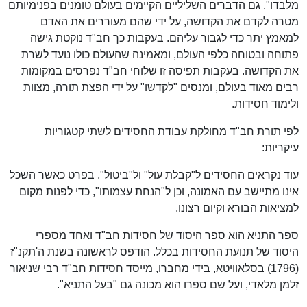
מלבדו". גם הדברים השליליים הקיימים בעולם טומנים בפנימיותם
מטרה לקדם את הקדושה, על ידי שהם מעוררים את האדם
למאמץ יתר כדי לגבור עליהם. בעקבות כך חב"ד נוקטת גישה
פתוחה ובטוחה כלפי העולם, ומאמינה שהעולם כולו נועד לשרת
את הקדושה. בעקבות תפיסה זו שלוחי חב"ד נפרסים במקומות
רבים מאוד בעולם, ומנסים "לקדשו" על ידי הפצת תורה, מצוות
ולימוד חסידות.
לפי תורת חב"ד מחולקת עבודת החסידים לשתי קטגוריות
עיקריות:
עוד נקראים החסידים ל"קבלת עול" ול"ביטול", בפרט כאשר השכל
אינו מתיישב עם האמונה, וכן ל"הנחת עצמותו", כדי לפנות מקום
למציאות הבורא וקיום רצונו.
ספר התניא הוא ספר היסוד של חסידות חב"ד ואחד מספרי
היסוד של תנועת החסידות בכלל. הודפס לראשונה בשנת ה'תקנ"ז
(1796) בסלאוויטא, בידי מחברו, מייסד חסידות חב"ד רבי שניאור
זלמן מלאדי, ועל שם ספרו הוא מכונה גם "בעל התניא".