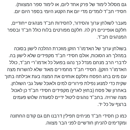
גם מסלול לימוד של פרק אחד ליום, או לימוד ספר המצוות).
חסידי חב"ד לומדים מדי יום את הקטע היומי בספר היום יום.
מעבר לשולחן ערוך והסידור, לחסידות חב"ד מנהגים ייחודיים,
חלקם אופייניים רק לה. חלקם מפורטים בלוח כולל חב"ד ובספר
המנהגים חב"ד.
בשולחן ערוך של האדמו"ר הזקן מוזכרת ההלכה לישון בסוכה
במהלך חג הסוכות, אולם חסידי חב"ד מקפידים שלא לישון בה.
לדברי הרב מנחם מנדל כך נהגו בפועל כל אדמו"רי חב"ד, כולל
האדמו"ר הזקן). חסידי חב"ד מחמירים מאוד שלא להשרות מצה
עם מים בחג הפסח וחלקם אוחזים את המצה בעת אכילתה בתוך
שקית כדי למנוע נפילת פירורים למים ולאוכל שעל גבי השולחן.
באחרון של פסח (בחוץ לארץ) מקפידים חסידי חב"ד כן לאכול
מצה שרויה. בחב"ד נוהגים ליטול ידיים לסעודה שלוש פעמים
ברצף על כל יד.
כמו כן חסידי חב"ד מניחים תפילין דרבנו תם גם קודם החתונה
ומקדימים להניחן חודשיים לפני הבר מצווה.