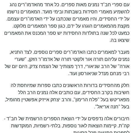
עם ספרי חב"ד נמנים מאות ספרים. כל אחד מהאדמו"רים נהג
להשמיע מאמרי חסידות בשבתות ובימי מועד. המאמרים נרשמו
על ידי החסידים, והיו מאמרים שנכתבו על ידי האדמו"רים עצמם.
מקצת מהמאמרים הוגהו על ידם, כגון ספר המאמרים מלוקט.
כמעט לכל שנה בתולדות החסידות יש ספר המכנס את המאמרים
שיצאו בה.
מעבר למאמרים כתבו האדמו"רים ספרים נוספים. לצד התניא,
נמנים עליהם תורה אור ולקוטי תורה של אדמו"ר הזקן, "שערי
אורה" של הרב שניאורי, דרך מצותיך של הצמח צדק, היום יום של
רבי מנחם מנדל שניאורסון ועוד.
חלק מהחסידים בדורות הראשונים כתבו ספרות שמיוחסת לה
חשיבות בקרב החסידים, עם כותבים אלה נמנים הרב הלל
מפאריטש בעל "פלח הרימון", והרב יצחק אייזיק אפשטיין מהומיל,
בעל "חנה אריאל".
חיבורים אלה נדפסים על ידי הוצאת הספרים הרשמית של חב"ד -
קה"ת. קיימות הוצאות לאור נוספות, בלתי-רשמיות, המוקדשות
לספרות התנועה מכל הסוגות.