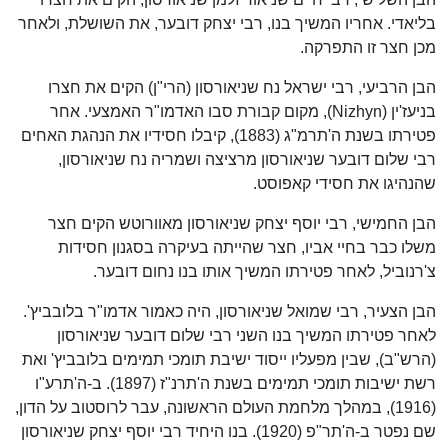
בליאדי. אחריו המשיך בנו, רבי יצחק דובער, את השושלת, ולאחר
מכן חצר זו התפרקה.
הבן הרביעי, רבי ישראל נח שניאורסון (הרי"ן) הקים את חצרו
בניעז'ין (Nizhyn), מקום קבורת סבו האדמו"ר האמצעי. אחר
פטירתו בשנת ה'תרמ"ג (1883), קיבלו חסידיו את הנהגת האחים
רבי שלום דובער שניאורסון מרציצה ושמריה נח שניאורסון,
שהנהיגו את חסידי קאפוסט.
הבן החמישי, רבי יוסף יצחק שניאורסון מאוורוטש הקים חצר
משלו כבר בחיי אביו, חצר שהייתה בעיקרה בסגנון חסידות
צ'רנוביל, לאחר פטירתו המשיך אותו בנו נחום דובער.
הבן הצעיר, רבי שמואל שניאורסון, היה כאמור אדמו"ר בלובביץ'.
לאחר פטירתו המשיך בנו השני רבי שלום דובער שניאורסון
(הרש"ב), שבין מפעליו ייסוד ישיבת תומכי תמימים בלובביץ' ואת
רשת ישיבות תומכי תמימים בשנת ה'תרנ"ז (1897). ב-ה'תרע"ו
(1916), במהלך מלחמת העולם הראשונה, עבר לרוסטוב על הדון,
שם נפטר ב-ה'תר"פ (1920). בנו היחיד רבי יוסף יצחק שניאורסון