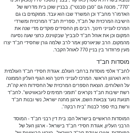
"770", מכונה גם "סבן סבנטי"). בבניין שוכן בית מדרשו של
האדמו"ר מחב"ד וכן המשרד שבו הוא עבד. ממוקמים בו גם
הישיבה המרכזית של חב"ד, ספריית חב"ד המרכזית ומשרדי
המרכז לענייני חינוך. רבים מן החסידים פוקדים מדי שנה את
המקום וכן את אוהל חב"ד לובביץ' שבקווינס, כחצי שעה נסיעה
מהמקום. הרב שניאורסון אמר לרב שלמה גורן שחסידי חב"ד יצרו
מעין פרוזדור בין בניין 770 לאוהל הקבר.
מוסדות חב"ד
לחב"ד אלפי מוסדות ברחבי העולם. אגודת חסידי חב"ד העולמית
היא הארגון הראשי. המרכז לענייני חינוך הוא הגוף העליון הממונה
על השלוחים. הוצאת הספרים המרכזית של החסידות היא קה"ת.
רשת ישיבות חב"ד נקראים "תומכי תמימים ליובאוויטש". לחב"ד
תנועת נוער צבאות השם, ארגון מחנה ישראל, נשי ובנות חב"ד
ורשת בתי ספר לבנות "בית רבקה".
המוסדות הראשיים בישראל הם: בית דין רבני חב"ד - המוסד
הרבני העליון, אגודת חסידי חב"ד בישראל - ארגון העל של
המוסדות, צעירי אגודת חב"ד בישראל - הזרוע הביצועית של