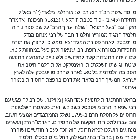
מייסד שיטת חב"ד הוא רבי שניאור זלמן מלאדי (י"ח באלול
ה'תק"ה (1745) - כ"ד בטבת ה'תקע"ג (1812)) המכונה "אדמו"ר
הזקן" וגם "בעל התניא" ו"שולחן ערוך הרב" על שם ספריו. היה
תלמיד המגיד ממזריץ' ותלמיד חבר של רבי מנחם מנדל
מוויטבסק. לאחר פטירת המגיד יצאו ממשיכיו להפיץ את תורת
החסידות במזרח אירופה. רבי שניאור זלמן פעל במחוזות ליטא,
שם הייתה התנגדות קשה לחידושים ולשינויים שהנהיגה התנועה.
שיטתו וגישתו השכלתנית והאינטלקטואלית הלמה היטב את
הסביבה הלמדנית בליטא. לאחר שהרב מוויטבסק עלה לארץ
ישראל, המשיך הרב מלאדי את דרכו בהפצת החסידות במזרח
אירופה.
בראש ההתנגדות לתנועה עמד הגאון מווילנה, שסירב להיפגש עם
רבי שניאור והרב מוויטבסק כשביקשו זאת. כשאסרו השלטונות
הרוסיים על הטלת חרם ב-1795 נשלל מהמתנגדים אמצעי חשוב,
והם עברו למסירות והוקעות של החסידים. האדמו"ר הזקן ועשרים
מנהיגים הושלכו לכלא הרוסי. הוא זוכה כעבור חודשיים ושוחרר.
יום זה מצוין בחב"ד בחג הגאולה, החל בי"ט בכסלו. תלמיד