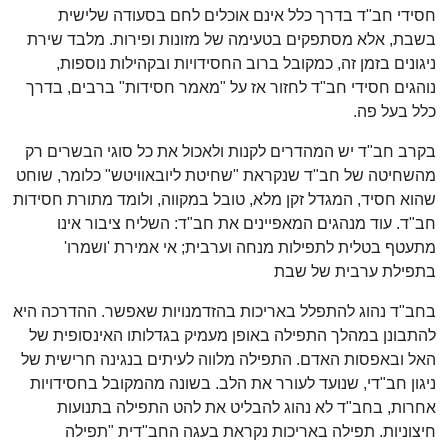
חסידי חב"ד בדרך כלל אינם אוכלים לחם בסעודה שלישית
בשבת, אלא מסתפקים בטעימה של מזונות ופירות. מלבד שירת
ניגונים בזמן זה, כמקובל ברוב החסידויות ובקהילות נוספות,
נוהגים חסידי חב"ד לחזור אז על "מאמר חסידות" ברבים, בדרך
כלל בעל פה.
בקרב חב"ד יש המהדרים לקנות ולאכול את כל סוגי הבשרים רק
מהשחיטה של חב"ד שנקראת "שחיטת ליובאוויטש" כלומר, שוחט
שהוא חסיד, המגדל זקן מלא, טובל במקווה, ולומד מתורת חסידות
חב"ד. עוד מנהגים המאפיינים את חב"ד: השליח ציבור אינו
מתעטף בטלית לתפילות מנחה וערבית; אי אמירת 'ושמרו'
בתפילת ערבית של שבת
בחב"ד נהוג להתפלל באריכות בהזדמנויות שאפשר. ההדרכה היא
להתבונן במהלך התפילה באופן מעמיק בגדלותו האינסופית של
האל ובאפסות האדם. התפילה מלווה לעיתים בנגינה חרישית של
ניגון חב"די, שנועד לעורר את הלב. בשונה מהמקובל בחסידויות
אחרות, בחב"ד לא נהוג להבליט את להט התפילה בתנועות
חיצוניות. תפילה באריכות נקראת בעגה החב"דית "תפילה