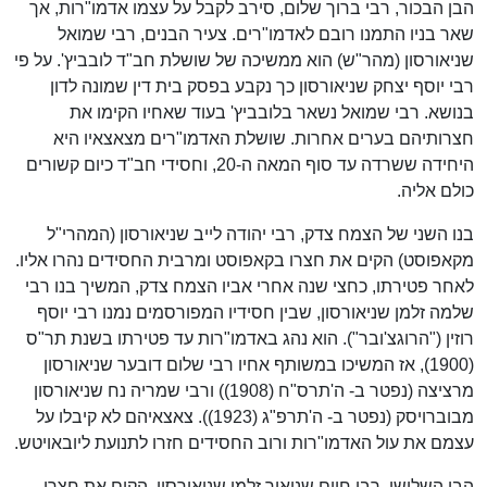
הבן הבכור, רבי ברוך שלום, סירב לקבל על עצמו אדמו"רות, אך
שאר בניו התמנו רובם לאדמו"רים. צעיר הבנים, רבי שמואל
שניאורסון (מהר"ש) הוא ממשיכה של שושלת חב"ד לובביץ'. על פי
רבי יוסף יצחק שניאורסון כך נקבע בפסק בית דין שמונה לדון
בנושא. רבי שמואל נשאר בלובביץ' בעוד שאחיו הקימו את
חצרותיהם בערים אחרות. שושלת האדמו"רים מצאצאיו היא
היחידה ששרדה עד סוף המאה ה-20, וחסידי חב"ד כיום קשורים
כולם אליה.
בנו השני של הצמח צדק, רבי יהודה לייב שניאורסון (המהרי"ל
מקאפוסט) הקים את חצרו בקאפוסט ומרבית החסידים נהרו אליו.
לאחר פטירתו, כחצי שנה אחרי אביו הצמח צדק, המשיך בנו רבי
שלמה זלמן שניאורסון, שבין חסידיו המפורסמים נמנו רבי יוסף
רוזין ("הרוגצ'ובר"). הוא נהג באדמו"רות עד פטירתו בשנת תר"ס
(1900), אז המשיכו במשותף אחיו רבי שלום דובער שניאורסון
מרציצה (נפטר ב- ה'תרס"ח (1908)) ורבי שמריה נח שניאורסון
מבוברויסק (נפטר ב- ה'תרפ"ג (1923)). צאצאיהם לא קיבלו על
עצמם את עול האדמו"רות ורוב החסידים חזרו לתנועת ליובאויטש.
הבן השלישי, רבי חיים שניאור זלמן שניאורסון, הקים את חצרו