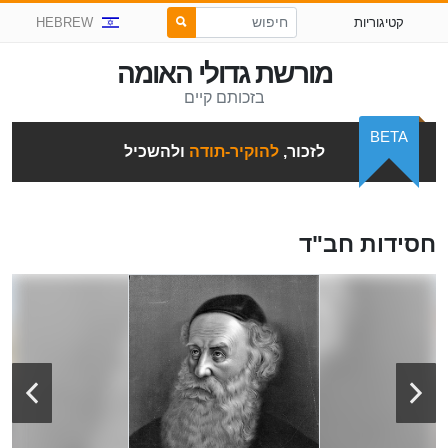
קטיגוריות
HEBREW
מורשת גדולי האומה
בזכותם קיים
BETA
לזכור,
להוקיר-תודה
ולהשכיל
חסידות חב"ד