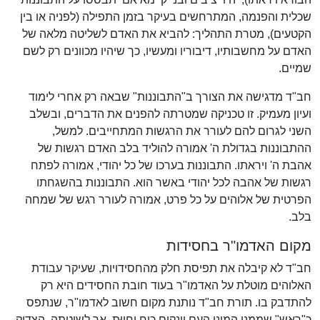
שכלית והפנמה, המתרחשים בעיקר בזמן התפילה (לפניה או בין
הקטעים), מטרת התהליך: להביא את האדם לשליטה מלאה של
האדם על מחשבותיו, דיבוריו ומעשיו, כך שיהיו מכוונים רק לשם
שמיים.
חב"ד מדגישה את הצורך ב"התבוננות" שבאה רק אחרי לימוד
ועיון מעמיק. זו טכניקה שמטרתה להפנים את הדברים, ובשלב
השני לגרום להם לעורר את הרגשות המתחייבים. למשל,
ההתבוננות בגדולת ה' אמורה להוליד בלב האדם רגשות של
אהבת ה' ויראתו. התבוננות בערכו של כל יהודי, אמורה לפתח
רגשות של אהבה לכל יהודי באשר הוא. התבוננות בהשגחתו
הפרטית של אלוהים על כל פרט, אמורה לעורר רגש של שמחה
בלב.
מקום האדמו"ר בחסידות
חב"ד לא קיבלה את תפיסת חלק מהחסידויות, שעיקר עבודת
האלוהים מוטלת על האדמו"ר בעוד חובת החסידים היא רק
להתדבק בו. תורת חב"ד נותנת מקום חשוב לאדמו"ר, שנתפס
כ"ראש" שממנו המוני העם יונקים כוח וחיוּת, אך לשיטתה, הצדיק