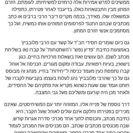
ממשיכים לפרש אמירות אלה כרמזים למשיחיותו. לעומתם, הזרם
המתון מבין התבטאויות כאלו, בדיעבד לאחר פטירתו, כתפילה
וכמשאלה שלו. מאידך, בכמה מקרים דיבר הרבי ברבים או כתב
מכתבים שבהם התנגד לפרסומים המזהים אותו כמשיח, ועל כך
מסתמכים אנשי הזרם המתון.
גם כיום שומרים חסידי חב"ד על קשר עם הרבי מלובביץ'
באמצעות כתיבת "פדיון נפש" ו"השתטחות" על קברו (או בשליחת
מכתב לשם). הם עושים זאת בשאלות מרכזיות בחיים, כגון
נישואין, בעיות רפואיות, עבודה ומקום מגורים. הכניסה אל אוהל
קברו נתפסת כעין מעמד כניסה ל"יחידות" בחייו. מנהג זה מבוסס
גם על כך שהרבי מלובביץ' נהג לעלות בעצמו בקביעות לקברו של
חותנו ועמד שם שעות כשהוא מקריא את פתקיהם של החסידים,
ולאחר מכן היה קורעם ומשליכם מעל גבי המצבה.
דרך נוספת של פנייה אליו, המזוהה יותר עם המשיחיסטים, שאינם
מכירים בפטירתו וחלקם אינם עולים לאוהל שעל הקבר, היא
כתיבת מכתב, והכנסתו לתוך אחד מכרכי סדרת אגרות קודש,
שבה מכונסים מכתבים שכתב. הם מכניסים את המכתב לעמוד
אקראי בתוך אחד מכרכי הספר, ומאמינים שהתשובה טמונה