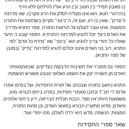
בו מאבק תמידי בין הטוב ובין הרע ועליו להילחם ללא הרף
בהרהורי חטא. הוא אינו מצליח לסלק את הרע מקרבו, שזו מדרגת
ה"צדיק", שאין בו רע. ועם זה, ה"בינוני" מקיים בשלמות את התורה
והמצוות, ואינו עובר לעולם על הוראות התורה. ספר התניא מדריך
את האדם כיצד יוכל להגיע למדרגה רוחנית זו. הספר קובע כי היעד
שאליו כל יהודי צריך להגיע הוא "בינוני" שזו "מידת כל אדם" לפי
התניא, רוב בני האדם אינם יכולים להגיע למדרגת "צדיק" (במובן
של ספר התניא).
הספר גם מסביר את חשיבות הדבקות בצדיקים, שבאמצעותה
האדם מן השורה יונק את השפע האלוקי הנובע משורש הנשמות.
התניא נחשב כתורה שבכתב של תורת החסידות, ועל בסיסו אמרו
אדמו"רי חב"ד וכתבו מאמרי חסידות, בפרט ביחס לבורא: מהו,
משמעות היותו 'אין סוף', הבנת תכלית הבריאה, דיון ביחסי אלוהים
והאדם, מדוע מתעניין הבורא במעשי האדם, וכן מהות התורה,
המצוות, הנשמה, מדוע היא ירדה לעולם, מהו יהודי ועוד.
שאר ספרי החסידות