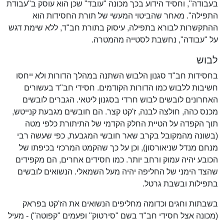
בעבודה", וחסיד הידוע בכך מכונה "עובד" שכן הוא עוסק ב"עבודת
התפילה". מאחר שהביטוי המעשי של תורת החסידות הוא
ההתקשרות לבורא בתפילה, עיסוק בתורת חב"ד, ללא שימת דגש
על "עבודה", נחשבת לסטייה מהמטרה.
לבוש
בחסידות חב"ד סגנון הלבוש השתנה במהלך הדורות ולא ייחסו
חשיבות ללבוש כמו הדורות הקודמים. חסידי חב"ד בעשורים
האחרונים לובשים לבוש חרדי בסגנון ליטאי. הגברים לובשים
מכנס כהה, חולצה לבנה, ז'קט קצר. הם חובשים מגבעת קנייטש,
תוך הקפדה על הטיית החלק הקדמי של התיתורת כלפי מטה
(בשונה מהמקובל בקרב שאר חובשי המגבעת, כפי שעשה רבי
מנחם מנדל שניאורסון), וכן על כך שהקמט המרכזי בכיפתו של
הכובע יהיה עמוק ורחב יותר. כמו חסידים אחרים, הם מקפידים
שהצד הימני של החליפה יהיה מעל השמאלי. הנשואים לובשים
בתפילות ובשבת גרטל.
בשבתות וחגים וכדומה מחליפים הנשואים את הז'קט בפראק
(מכונה אצל חסידי חב"ד בשם "סירטוק" ופעמים "קפוטה") - מעיל