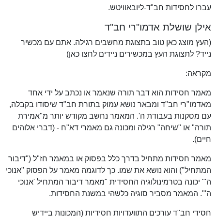
עברו לחסידות חב"ד-ליובאוויטש.
אילן שושלת אדמו"רי חב"ד
(העץ מוצג כאן טוב בתצוגת מחשבים רגילה. אתם עם מכשיר
נייד? לתצוגת העץ במכשירים ניידים לחצו כאן)
מקראה:
מאמר חסידות הוא דבר תורה שנאמר או נכתב על ידי אחד
מאדמו"רי חב"ד ומבאר נושא עמוק בתורת חב"ד שיסודו בקבלה,
עם מסקנות בעבודת ה'. המאמר נחשב מקודש יותר מ"אמירת
תורה" או "שיחה" רגילה ומכונה גם מאמרי דא"ח - (דברי אלוהים
חיים).
מאמר חסידות מתחיל בדרך כלל בפסוק או במאמר חז"ל ("דיבור
המתחיל") והוא נושא את שמו. כך לדוגמה מאמר על הפסוק "אנוכי
ה'" יכונה בטרמינולוגיה החסידית "מאמר דיבור המתחיל 'אנוכי
ה'". המאמר מסביר סוגיה כלשהי במשנת החסידות.
חסידי חב"ד עורכים התוועדויות חסידיות (המכונות ביידיש