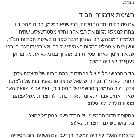
אביב.
רשימת אדמו"רי חב"ד
עם פטירת מייסד החסידות, רבי שניאור זלמן, רבים מחסידיו
בחרו לממלא מקום את רבי אהרון הלוי מסטרשעלע, שהיה
תלמידו המובהק. רבי אהרון חיבר ספרים בשיטת חסידות חב"ד,
וטען כי הוא ממלא המקום האמיתי של רבו ולא רבי דובער, בן רבי
שניאור זלמן. לאחר פטירת רבי אהרון, בנו מילא את מקומו, אך
לענף זה לא היה המשך.
בדור הרביעי חל פיצול בחסידות, כמה מבניו של ה"צמח צדק"
התמנו לאדמו"רים. רבי שמואל שניאורסון, צעיר בניו של ה"צמח
צדק", היה הממשיך הרשמי של החסידות, וזאת על פי צוואת האב.
שאר האחים עברו למקומות אחרים וניהלו חצרות משל עצמם.
מופיעים להלן לפי גילם:
בתקופת הדור החמישי של חב"ד פעלו במקביל לחצר
בליובאוויטש גם החצרות האלה:
לחצרות האלה לא היה המשך והן דעכו עם השנים. רוב חסידיהן