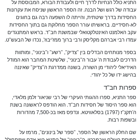
התניא כולל הנחיות לדרך חיים ולעבודת הבורא, המבוססת על
עבודה של רגש ושל הבנה. זה הספר הראשון שניסח את עקרונות
החסידות בדרך שיטתית, והייתה לו השפעה רבה גם בחוגים
לא-חסידיים. בראשיתו עורר הספר מחלוקת גם בתוך החסידות
עקב האלמנט האינטלקטואלי שבמשנת חב"ד. בראש המתנגדים
עמדו רבי אברהם מקליסק ורבי ברוך ממז'יבוז', נכדו של הבעש"ט.
בספר מנותחים הבדלים בין "צדיק", "רשע" ו"בינוני", ומותוות
הדרכים לעבודת ה' עבור ה"בינוני", שלשיטת המחבר הוא המודל
האידיאלי ליהודי מן השורה, בשונה ממדרגת ה"צדיק" שאיננה
בהישג ידו של כל יהודי.
ספרות חב"ד
ספר התניא, ספרו ההגותי העיקרי של רבי שניאור זלמן מלאדי,
הוא ספר היסוד של חסידות חב"ד. הוא הודפס לראשונה בשנת
ה'תקנ"ז (1797) בסלאוויטא. ונדפס מאז בכ-7,500 מהדורות
ובשפות רבות.
שם החלק הראשון של הספר, "ספר של בינונים", מרמז על
תפיסת העולם שבמרכזו. ה"בינוני" של התניא הוא אדם שמתחולל