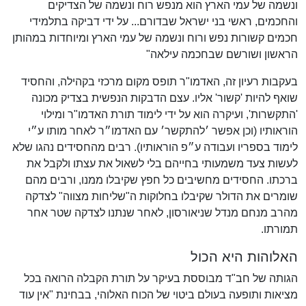
ונשמה של עמי הארץ הוא מנפש רוח ונשמה של הצדיקים
והחכמים, ראשי בני ישראל שבדורם... על ידי דביקה בתלמידי
חכמים קשורות נפש ורוח ונשמה של עמי הארץ ומיוחדות במהותן
הראשון ושורשם שבחכמה עילאה"
בעקבות רעיון זה, האדמו"ר תופס מקום מרכזי בקהילה, והחסיד
שואף להיות 'קשור' אליו. עצם הדבקות הנפשית בצדיק מכונה
'התקשרות', ועיקרה הוא על ידי לימוד תורת האדמו"ר ומילוי
הוראותיו (וכן אפשר ׳להתקשר׳ עם האדמו״ר לאחר מותו ע״י
לימוד בספריו ועבודה ע״פ הוראותיו). רבים מהחסידים נהגו שלא
לעשות צעד משמעותי בחייהם בלי לשאול את עצתו ולקבל את
ברכתו. החסידים מחשיבים כל חפץ שקיבלו ממנו, ורבים מהם
שומרים את הדולר שקיבלו בחלוקות ה"שליחות מצווה" לצדקה
מהרב מנחם מנדל שניאורסון, לאחר שנתנו לצדקה שטר אחר
תמורתו.
האלוהות היא הכול
הגותה של חב"ד מבוססת בעיקר על תורת הקבלה הרואה בכל
מציאות ותופעה בעולם ביטוי של הכוח האלוהי, בבחינת "אין עוד