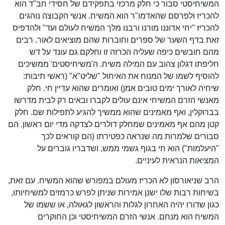
המשיחיסטי סבור כי חלק מרכזי בתפקידם של חסידי חב"ד הוא
להכריז ולפרסם שהאדמו"ר הוא המשיח. אנשי הקבוצה נוהגים
להכריז "יחי אדוננו מורנו ורבנו מלך המשיח לעולם ועד" ולהדפיס
זאת בדף השער של ספרים וחוברות שהם מוציאים לאור. רבים
מהם חובשים כיפה שעליה הכרזה זו וחלקם גם עונד על דש
חליפתו דגלון צהוב עם המילה משיח. ה'משיחיסטים' ממשיכים
להוסיף לשמו של המנוח את האיחול "שליט"א" (ראשי תיבות:
שיחיה לאורך ימים טובים אמן) ואומרים שהוא עדיין חי. חלק
מאנשי הזרם המשיחי אינם עולים לקברו ובאים רק לבית מדרשו
בברוקלין, ואף מאמינים שהוא ממשיך להגיע לתפילות שם. חלק
קטן מהם אף מאמינים שמחלק דולרים לצדקה מדי יום ראשון. הם
סבורים שלמרות מה שנראה כפטירתו (הם קוראים לכך
"היעלמות") הוא חי בגוף גשמי ממש, ושדבריו גוברים על
המציאות הנראית לעיניים.
הרב שניאורסון לא הכריז מעולם במפורש שהוא המשיח. עם זאת,
בשיחות רבות שלו ישנן אמירות שניתן לפרש כרמזים למשיחיותו,
כגון שדורו יהיה האחרון לגלות והראשון לגאולה, או ששמו של
המשיח הוא מנחם. אנשי הזרם המשיחיסטי וכן החוקרים