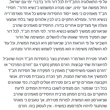
על פי התאולוגיה החב"דית לכל דור ודור בדברי ימי עם ישראל,
החל ממשה ועד ימינו, ישנו מנהיג המשמש כ"נשיא הדור". חסידי
חב"ד מאמינים כי מאז ייסוד החסידות שימש כל אחד מאדמו"ריה
כנשיא הדור, וממילא התקיים בינו לבין אלוהים קשר בלתי אמצעי
ונעלה אף מצדיקים אחרים בדורו. החסידים מאמינים שהרב
שניאורסון ממשיך לשמש כנשיא הדור. לפי תורת חב"ד, לכל דור
ישנו תפקיד מיוחד שאותו עליו להשלים. המשימה של הדור
השביעי על פי הוראות הרב שניאורסון היא הבאת המשיח, וכל עוד
לא הושלמה משימה זו הוא ממשיך לשמש נשיא הדור ומנהיגו.
לאחר פטירת האדמו"ר האחרון נוצר בחסידות חב"ד ויכוח שהוביל
להיווצרות שתי קבוצות: הזרם המתון (הקרוי גם "הזרם המרכזי" או
"הזרם האנטי-משיחיסטי") מאמין כי תפקידה של חסידות חב"ד
להמשיך את מורשת המנוח, תוך הכרה בעובדת פטירתו. אנשי
הקבוצה אומרים קדיש ביום פטירתו ועולים לקברו, כפי שנוהגים
בכל רבי שנפטר. הם מצפים לשובו בתחיית המתים. לדעת
החוקרים גם בזרם המתון מרבית החסידים מאמינים שהרב
שניאורסון הוא המשיח, למרות פטירתו, אך טוענים כי מאחר
שהתנגד לזיהויו ולפרסומו כמשיח - אין לעסוק בזה. הזרם