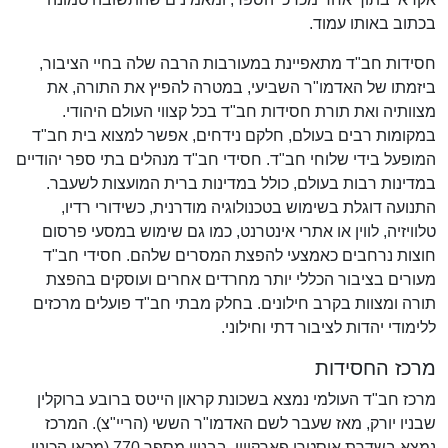
בכתוב באותו עמוד.
חסידות חב"ד מתאפיינת במעורבות הרבה שלה בחיי הציבור,
ביזמתו של האדמו"ר השביעי, במטרה להפיץ את התורה, את
מצוותיה ואת תורת חסידות חב"ד בכל קצווי העולם היהודי.
במקומות רבים בעולם, חלקם נידחים, אפשר למצוא בית חב"ד
המופעל בידי שלוחי חב"ד. חסידי חב"ד מנהלים בתי ספר יהודיים
במדינות רבות בעולם, כולל במדינות ברית המועצות לשעבר.
התנועה דוגלת בשימוש בטכנולוגיה מודרנית, כשידורי רדיו,
טלוויזיה, לווין או אתרי אינטרנט, כמו גם שימוש במסעי פרסום
חוצות נרחבים כאמצעי להפצת המסרים שלהם. חסידי חב"ד
מעורים בציבור הכללי יותר מחרדים אחרים ועוסקים בהפצת
תורה ומצוות בקרב חילונים. בחלק מבתי חב"ד פועלים מרכזים
ללימודי יהדות לציבור דתי וחילוני.
מרכז החסידות
מרכז חב"ד העולמי נמצא בשכונת קראון הייטס ברובע ברוקלין
שבניו יורק, מאז שעבר לשם האדמו"ר הששי (הריי"צ). המרכז
נמצא בשדרת איסטרן פארקוויי, בבניין מספר 770 (מכאן הכינוי