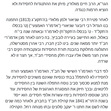
הגר"א, הרב חיים מוולוז'ין, מיתן את ההתנגדות לחסידות ולא
הוציא חרמות כנגדה.
לאחר פטירת רבי שניאור זלמן מלאדי בה'תקע"ג (1813) התמנה
בנו הגדול רבי דובער שניאורי ("אדמו"ר האמצעי") (ט' בכסלו
ה'תקל"ד - ט' בכסלו ה'תקפ"ח) לאדמו"ר ובאותה שנה בי"ח
באלול, הוא התיישב בעיירה לובביץ', בה כיהנו לאחר מכן אדמו"רי
חב"ד יותר ממאה שנים. בינו לבין חברו, רבי אהרן מסטרשלה,
התגלעה מחלוקת בהבנת תורת החסידות ובעקבותיה הקים רבי
אהרן חצר משלו אליו עברו חלק מחסידי חב"ד, אך חצר זו לא
שרדה.
לפי דברי האדמו"ר השישי של חב"ד, האדמו"ר האמצעי הורה
לחסידיו לא להתפלל בבתי כנסיות שאינם משויכים לחסידות, על
מנת למנוע סכסוך סביב נוסח התפלה השונה בין החסידים
לליטאים, ובכך חיזק את המסגרת הארגונית של החסידות. עוד
כתב שנוספו לחסידות בימיו עשרות אלפי חסידים. הוא ייסד
בשנת ה'תר"א 1841 את קהילת חב"ד בחברון, ולאחר כמה שנים
שלח לשם את חתנו ר' יעקב סלונים ובתו מנוחה רחל. הקהילה