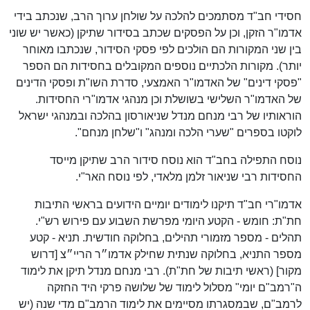
חסידי חב"ד מסתמכים להלכה על שולחן ערוך הרב, שנכתב בידי
אדמו"ר הזקן, וכן על הפסקים שכתב בסידור שתיקן (כאשר יש שוני
בין שני המקורות הם הולכים לפי פסקי הסידור, שנכתבו מאוחר
יותר). מקורות הלכתיים נוספים המקובלים בחסידות הם הספר
"פסקי דינים" של האדמו"ר האמצעי, סדרת השו"ת ופסקי הדינים
של האדמו"ר השלישי בשושלת וכן מנהגי אדמו"רי החסידות.
הוראותיו של רבי מנחם מנדל שניאורסון בהלכה ובמנהגי ישראל
לוקטו בספרים "שערי הלכה ומנהג" ו"שלחן מנחם".
נוסח התפילה בחב"ד הוא נוסח סידור הרב שתיקן מייסד
החסידות רבי שניאור זלמן מלאדי, לפי נוסח האר"י.
אדמו"רי חב"ד תיקנו לימודים יומיים הידועים בראשי התיבות
חת"ת: חומש - הקטע היומי מפרשת השבוע עם פירוש רש"י.
תהלים - מספר מזמורי תהילים, בחלוקה חודשית. תניא - קטע
מספר התניא, בחלוקה שנתית שחילק אדמו״ר הריי״צ [דרוש
מקור] (ראשי תיבות של חת"ת). רבי מנחם מנדל תיקן את לימוד
ה"רמב"ם יומי" מסלול לימוד של שלושה פרקי היד החזקה
לרמב"ם, שבמסגרתו מסיימים את לימוד הרמב"ם מדי שנה (יש