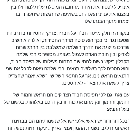
אינו יכול לפטור את היחיד מהחובה המוטלת עליו ללמוד ולהבין
בעצמו את ענייני האלוהות, בשאיפה שהרגשות שיתעוררו בו
יצמחו מתוך הבנתו שלו.
בנקודה זו חלק מייסד חב"ד על חבריו, צדיקי החסידות בדורו. היו
שטענו נגדו כי בכך הוא סוטה מדרך החסידות, ואילו הוא השיב
שדרכו מייצגת את הדרך השלמה שמשלבת בין ההתקשרות
לצדיק ובין חובת האדם לעמול בעצמו. מסופר כי רבי שלמה
מקרלין ביקש רשות להתיישב בתחום פעילותו של מייסד חב"ד,
והוא הסכים לכך בשלושה תנאים. רבי שלמה ניאות לקבל את שני
התנאים הראשונים, אך על התנאי השלישי, "שלא יאמר שהצדיק
צריך לשאת את הצאן" - לא הסכים.
עם זאת, גם לפי תפיסת חב"ד הצדיקים הם הראש והמוח של
ההמון, וההמון יונק מהם את כוחו ודבק דרכם באלוהות. בלשונו של
בעל התניא:
"בכל דור ודור יש ראשי אלפי ישראל שנשמותיהם הם בבחינת
ראש ומוח לגבי נשמות ההמון ועמי הארץ... יניקת וחיות נפש רוח