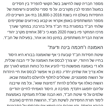
מספר חבריה קשה לחישוב בשל הקושי להפריד בין חסידים
במעגל הפנימי לבין מקורבים. על פי ספרי טלפונים ורשימות של
החסידות בעולם היו בשנת 2016 כ-16,800 בתי-אב השייכים לה.
מספר המשתתפים באופן אקראי או קבוע באירועים שמקיימים
שלוחי חב"ד במסגרת בתי חב"ד גדול בהרבה; במחקר שערך
מרכז המחקר פיו בשנת 2020 מצא כי כ־38 אחוזים מקרב יהודי
ארצות הברית משתתפים, במינון כזה או אחר, בפעילות של חב"ד.
האמונה ו"חכמה בינה ודעת"
שיטת חסידות חב"ד קובעת כי אף שהאמונה בבורא היא היסוד
בחייו של היהודי, יש צורך לבסס את האמונה על ידי הבנה שכלית,
ולא די באמונה מופשטת כדי להניע את כל כוחות הנפש לאורך זמן
אלא צריך את שתיהן יחדיו. כמו כן אי אפשר לבסס את חיי היהדות
על רגשות ספונטניים, שעלולים לחלוף ולהיעלם כלעומת שבאו.
רגשות כאלה אף עלולים להיות "דמיונות שווא", וכל מה שייבנה
עליהם יתפוגג ויתנדף. מסיבה זו, היסוד האמיתי לחיים יהודיים
שלמים על פי שיטת חב"ד, הוא הבנה שכלית מעמיקה באמצעות
לימוד תורת החסידות. לשיטת חב"ד, הרגשות הדתיים (אהבת
הבורא ויראתו), יהיו יציבים ובני קיימא אם יתבססו על התבוננות