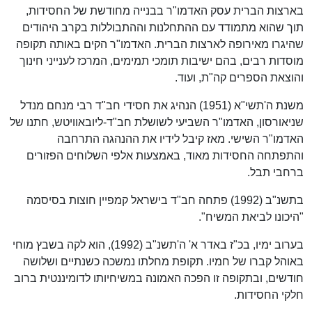
בארצות הברית עסק האדמו"ר בבנייה מחודשת של החסידות,
תוך שהוא מתמודד עם ההתחלנות וההתבוללות בקרב היהודים
שהיגרו מאירופה לארצות הברית. האדמו"ר הקים באותה תקופה
מוסדות רבים, בהם ישיבות תומכי תמימים, המרכז לענייני חינוך
והוצאת הספרים קה"ת, ועוד.
משנת ה'תשי"א (1951) הנהיג את חסידי חב"ד רבי מנחם מנדל
שניאורסון, האדמו"ר השביעי לשושלת חב"ד-ליובאוויטש, חתנו של
האדמו"ר השישי. מאז קיבל לידיו את ההנהגה התרחבה
והתפתחה החסידות מאוד, באמצעות אלפי השלוחים הפזורים
ברחבי תבל.
בתשנ"ב (1992) פתחה חב"ד בישראל קמפיין חוצות בסיסמה
"היכונו לביאת המשיח".
בערוב ימיו, בכ"ז באדר א' ה'תשנ"ב (1992), הוא לקה בשבץ מוחי
באוהל קברו של חמיו. תקופת מחלתו נמשכה כשנתיים ושלושה
חודשים, ובתקופה זו הפכה האמונה במשיחיותו לדומיננטית ברוב
חלקי החסידות.