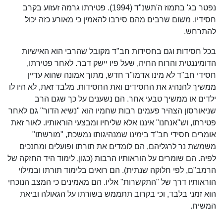
נפטר בג' בתמוז ה'תשנ"ד (1994). פטירתו גרמה זעזוע בקרב
חסידיו, משום שרבים מהם סירבו להאמין כי מאורע כזה יכול
להתרחש.
בכל חסידות וגם בחסידות חב"ד מקובל שהרבי הוא האישיות
הדומיננטית והרוח החיה, שעל פיו יישק דבר. לאחר פטירתו,
חסידי חב"ד לא מינו אדמו"ר חדש, מתוך אמונה שהוא עדיין
ממשיך להנהיג את החסידים ואת החסידות. מלבד זאת, לא היו לו
ילדים או ממשיך טבעי אחר. הם נשענים על כך שגם הרב
שניאורסון הצהיר פעמים רבות שחמיו הוא "נשיא הדור" גם לאחר
פטירתו, וש"אנחנו" איננו אלא שליחיו ומבצעי הוראותיו. לאור זאת
אומרים חסידי חב"ד בימינו שמנהיגותו נמשכת, "מורשתו"
משמשת נר לרגליהם, הם לומדים את תורתו ופועלים ומחנכים
לפיה. הם שומרים על הוראותיו הרבות (כגון, לימוד היד החזקה של
הרמב"ם, לפי חלוקה שנתית). הם רואים בלימוד תורתו ובמילוי
הוראותיו דרך של "התקשרות" אליו. הם מאמינים כי המצב הנוכחי
הוא זמני בלבד, וכי בקרוב תתממש בשורתו על הגאולה וביאת
המשיח.