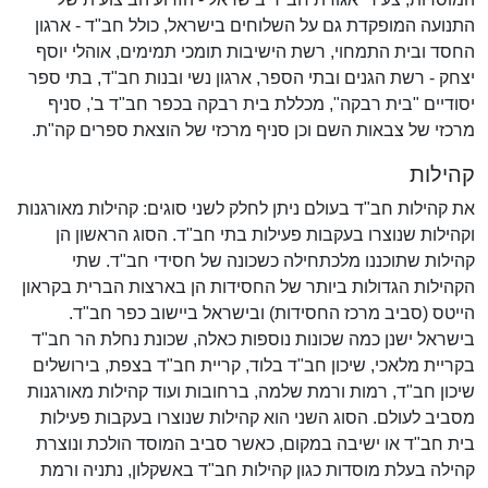
התנועה המופקדת גם על השלוחים בישראל, כולל חב"ד - ארגון
החסד ובית התמחוי, רשת הישיבות תומכי תמימים, אוהלי יוסף
יצחק - רשת הגנים ובתי הספר, ארגון נשי ובנות חב"ד, בתי ספר
יסודיים "בית רבקה", מכללת בית רבקה בכפר חב"ד ב', סניף
מרכזי של צבאות השם וכן סניף מרכזי של הוצאת ספרים קה"ת.
קהילות
את קהילות חב"ד בעולם ניתן לחלק לשני סוגים: קהילות מאורגנות
וקהילות שנוצרו בעקבות פעילות בתי חב"ד. הסוג הראשון הן
קהילות שתוכננו מלכתחילה כשכונה של חסידי חב"ד. שתי
הקהילות הגדולות ביותר של החסידות הן בארצות הברית בקראון
הייטס (סביב מרכז החסידות) ובישראל ביישוב כפר חב"ד.
בישראל ישנן כמה שכונות נוספות כאלה, שכונת נחלת הר חב"ד
בקריית מלאכי, שיכון חב"ד בלוד, קריית חב"ד בצפת, בירושלים
שיכון חב"ד, רמות ורמת שלמה, ברחובות ועוד קהילות מאורגנות
מסביב לעולם. הסוג השני הוא קהילות שנוצרו בעקבות פעילות
בית חב"ד או ישיבה במקום, כאשר סביב המוסד הולכת ונוצרת
קהילה בעלת מוסדות כגון קהילות חב"ד באשקלון, נתניה ורמת