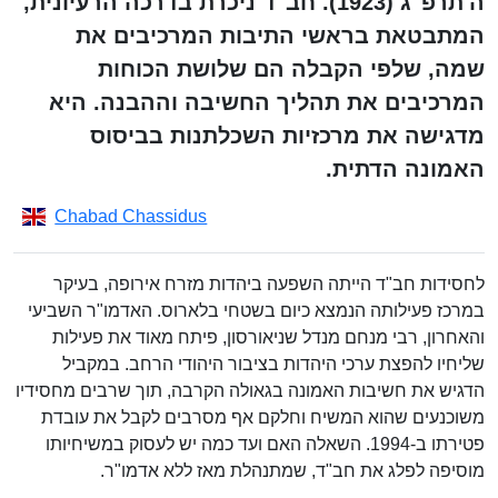
ה'תרפ"ג (1923). חב"ד ניכרת בדרכה הרעיונית,
המתבטאת בראשי התיבות המרכיבים את
שמה, שלפי הקבלה הם שלושת הכוחות
המרכיבים את תהליך החשיבה וההבנה. היא
מדגישה את מרכזיות השכלתנות בביסוס
האמונה הדתית.
Chabad Chassidus
לחסידות חב"ד הייתה השפעה ביהדות מזרח אירופה, בעיקר
במרכז פעילותה הנמצא כיום בשטחי בלארוס. האדמו"ר השביעי
והאחרון, רבי מנחם מנדל שניאורסון, פיתח מאוד את פעילות
שליחיו להפצת ערכי היהדות בציבור היהודי הרחב. במקביל
הדגיש את חשיבות האמונה בגאולה הקרבה, תוך שרבים מחסידיו
משוכנעים שהוא המשיח וחלקם אף מסרבים לקבל את עובדת
פטירתו ב-1994. השאלה האם ועד כמה יש לעסוק במשיחיותו
מוסיפה לפלג את חב"ד, שמתנהלת מאז ללא אדמו"ר.