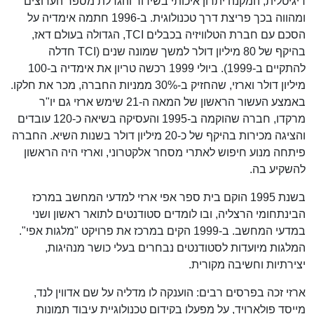
דיגיטלית, המקנה יתרון איכותי בשידור והגדלת מספר הערוצים
ומהווה בכך פריצת דרך טכנולוגית. ב-1996 חתמה אימדיה על
הסכם עם חברת הטלוויזיה בכבלים TCI, הגדולה בעולם דאז,
בהיקף של 80 מיליון דולר למשך שמונה שנים (TCI חדלה
להתקיים ב-1999). ביולי 1999 רכשה טריון את אימדיה ב-100
מיליון דולר וארזי, שהחזיק ב-30% ממניות החברה, מכר את חלקו.
באמצע העשור הראשון של המאה ה-21 שימש ארזי גם יו"ר
מרקדו, חברה שהוקמה ב-1995 והעסיקה בשיאה כ-120 עובדים
והציגה מכירות בהיקף של כ-20 מיליון דולר בשנות השיא. החברה
פיתחה מנוע חיפוש לאתרי מסחר אלקטרוני, וארזי היה הראשון
להשקיע בה.
בשנת 1995 הוקם בית ספר אפי ארזי למדעי המחשב במרכז
הבינתחומי הרצליה, ובו לומדים סטודנטים לתואר ראשון ושני
במדעי המחשב. ב-1999 הקים במרכז את פרויקט "מלגות אפי".
המלגות מיועדות לסטודנטים נבחרים בעלי כושר מנהיגות,
יצירתיות וחשיבה מקורית.
ארזי זכה בפרסים רבים: הוענקה לו מדליה על שם אדווין לנד,
מייסד פולארויד, על מפעלו בקידום טכנולוגיית עיבוד תמונות