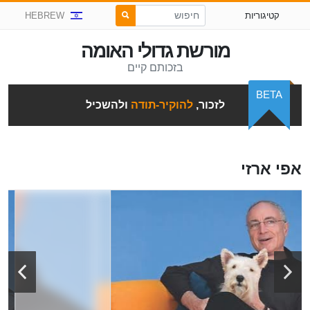
קטיגוריות
HEBREW
מורשת גדולי האומה
בזכותם קיים
BETA
לזכור,
להוקיר-תודה
ולהשכיל
אפי ארזי