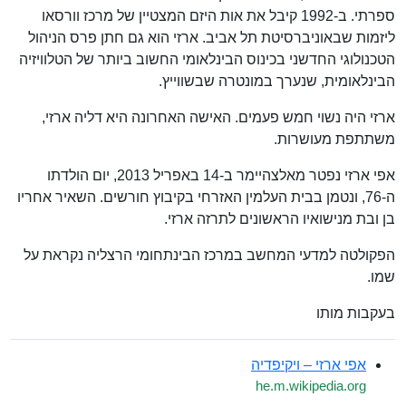
ספרתי. ב-1992 קיבל את אות היזם המצטיין של מרכז וורסאו
ליזמות שבאוניברסיטת תל אביב. ארזי הוא גם חתן פרס הניהול
הטכנולוגי החדשני בכינוס הבינלאומי החשוב ביותר של הטלוויזיה
הבינלאומית, שנערך במונטרה שבשווייץ.
ארזי היה נשוי חמש פעמים. האישה האחרונה היא דליה ארזי,
משתתפת מעושרות.
אפי ארזי נפטר מאלצהיימר ב-14 באפריל 2013, יום הולדתו
ה-76, ונטמן בבית העלמין האזרחי בקיבוץ חורשים. השאיר אחריו
בן ובת מנישואיו הראשונים לתרזה ארזי.
הפקולטה למדעי המחשב במרכז הבינתחומי הרצליה נקראת על
שמו.
בעקבות מותו
אפי ארזי – ויקיפדיה
he.m.wikipedia.org