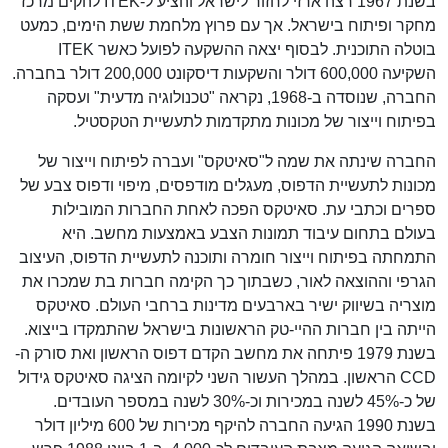
בשנת 1967 רצה ארזי לחזור לישראל והציע ל-ITEK להקים מרכז
מחקר ופיתוח בישראל. אך עם פרוץ מלחמת ששת הימים, כמעט
בוטלה התוכנית. לבסוף יצאה ההשקעה לפועל כאשר ITEK
השקיעה 600,000 דולר והשקעות דיסקונט 200,000 דולר בחברה.
החברה, שנוסדה ב-1968, נקראה "טכנולוגיה מדעית" ועסקה
בפיתוח וייצור של מכונות מתקדמות לתעשיית הטקסטיל.
החברה שינתה את שמה ל"סאיטקס" ועברה לפיתוח וייצור של
מכונות לתעשיית הדפוס, מעגלים מודפסים, מיפוי ודפוס צבע של
ספרים וכתבי עת. סאיטקס הפכה לאחת החברות המובילות
בעולם בתחום עיבוד תמונות הצבע באמצעות מחשב. היא
התמחתה בפיתוח וייצור חומרה ותוכנה לתעשיית הדפוס, העיצוב
הגרפי וההוצאה לאור, כשבתוך כך הקימה חברות בת שמכרו את
מוצריה בשיווק ישיר בארבעים מדינות ברחבי העולם. סאיטקס
הייתה בין חברות ההיי-טק הראשונות בישראל שהתמקדו בייצוא.
בשנת 1979 פיתחה את מחשב הקדם דפוס הראשון ואת סורק ה-
CCD הראשון. במהלך העשור השני לקיומה הציגה סאיטקס גידול
של כ-45% לשנה במכירות וכ-30% לשנה במספר העובדים.
בשנת 1990 הגיעה החברה להיקף מכירות של 600 מיליון דולר