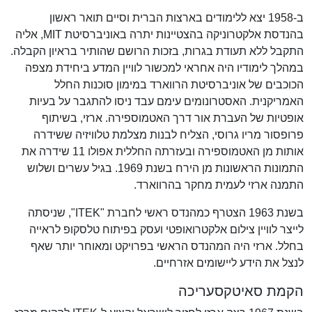
ב-1958 יצא ללימודים בארצות הברית וסיים תואר ראשון
בהנדסת אלקטרוניקה בהצטיינות יתרה באוניברסיטת MIT, אליה
התקבל ללא תעודת בגרות, בזכות הרושם שהותיר בראיון הקבלה.
במהלך לימודיו היה אחראי למכשור לוויין המדע ביחידת מצפה
הכוכבים של אוניברסיטת הרווארד במימון סוכנות החלל
האמריקנית. האסטרונומים עימם עבד ניסו להתגבר על בעיות
אופטיות של העברת אור דרך האטמוספירה. ארזי, בשיתוף
פרופסור מריו גרוסי, הצליח לבנות מצלמת טלוויזיה ששידרה
אותות מן האטמוספירה ובעזרתה החללית אפולו 11 שידרה את
התמונות הראשונות מן הירח בשנת 1969. בגיל עשרים ושלוש
התמנה ארזי לעמית מחקר בהרווארד.
בשנת 1963 הצטרף כמהנדס ראשי לחברת "ITEK", שניסתה
לייצר לוויין צילום אלקטרואופטי ועסק בפיתוח טלסקופ לראייה
בחלל. ארזי היה המהנדס הראשי בפרויקט ומאוחר יותר שאף
לנצל את הידע ליישומים אזרחיים.
הקמת סאיטקסעריכה