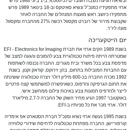
ובשיאה הגיעה מצבת העובדים לכ-4,000. ב-1 ביוני 1988 פרש
ארזי מתפקידיו כמנכ"ל ונשיא סאיטקס וב-18 בינואר 1989 פרש
מתפקידו כיושב ראש מועצת המנהלים של החברה לאחר
שקבוצת מירור של רוברט מקסוול רכשה 27% מהחברה ומקסוול
מונה ליו"ר.
יזם הייטקעריכה
בשנת 1989 הקים ארזי את חברת EFI - Electronics for Imaging
שמטרתה הייתה פיתוח טכנולוגיית צבע להמונים והגעה למצב של
מדפסת צבע בכל משרד ובית מגורים. החברה נכנסה לשותפות
עם החברות המובילות בתחום, בהן: זירוקס, קודאק וקנון. בשנת
1992 מכרה החברה בכ-600 מיליון דולר ויצרה טכנולוגיה ששינתה
את תחום הגרפיקה והדפוס, כשאיפשרה למשתמשי קצה פרטיים
לייצר ולהדפיס תמונות צבע באיכות צילום ממחשב אישי.
באוקטובר 1997 הגיע מחיר השוק של החברה ל-2.7 מיליארד
דולר. ארזי מכר את כל מניותיו ב-EFI.
בשנת 1995 נעשה ארזי נשיא ומנכ"ל חברת הסטארט אפ אימדיה
קורפוריישן. החברה מפתחת טכנולוגיה לדחיסת שידורי טלוויזיה