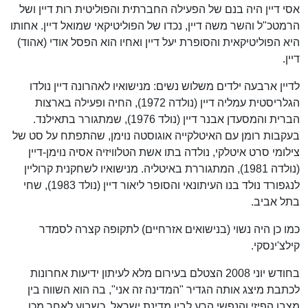
אסי דיין היה בנם של הפעילה החברתית והפוליטית רות דיין ושל
הרמטכ"ל והשר משה דיין, נכדו של הפוליטיקאי שמואל דיין. אחותו
היא הפוליטיקאית והסופרת יעל דיין ואחיו הוא הפסל אודי (אהוד)
דיין.
לדיין ארבעה ילדים משלוש נשים: מנישואיו לאהרונה דיין נולדו
הגלריסטית עמליה דיין (נולדה 1972), החיה ופעילה בארצות
הברית והמסעדן אבנר דיין (נולד 1976), שמתגורר בתאילנד.
בעקבות רומן עם האיטלקייה אוגוסטה נוימן, שהתפתח על סט של
צילומי סרט איטלקי, נולדה בתו אשת הטלוויזיה אסיה נוימן-דיין
(נולדה 1981), המתגוררת באיטליה. מנישואיו לשחקנית קרוליין
לנגפורד נולד בנו העיתונאי והסופר ליאור דיין (נולד 1983), שחי
בתל אביב.
כמו כן היה נשוי (בנישואים אזרחיים) לתקופה קצרה לסמדר
קילצ'ינסקי.
בחודש יוני 2008 הצטלם בעירום מלא לעיתון ידיעות אחרונות
לכתבת מיצג אותה הגדיר "המדינה זה אני", בה הוא השווה בין
מצבו הפיזי והנפשי הרע לבין מדינת ישראל. כשבוע לאחר מכן,