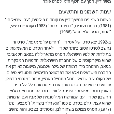
משה דיין, הפך עם חלוף הזמן לסרט פולחן.
שנות השמונים והתשעים
בשנות השמונים המשיך דיין עם קומדיה פוליטית, "עם ישראל חי"
(1981), דרמת נעורים, "בחינת בגרות" (1983) וקומדיית פשע,
"הטוב, הרע והלא נורא" (1986).
ב-1992 יצא סרטו של אסי דיין "החיים על פי אגפא". סרט זה
נחשב לסרטו הטוב ביותר של דיין, ולאחד הסרטים המשמעותיים
בתולדות הקולנוע הישראלי. הסרט מתאר לילה בפאב תל אביבי
שהוא מיקרוקוסמוס של החברה הישראלית. הדמויות המבקרות
בפאב, המנוהל בידי דמותה של גילה אלמגור, מייצגות לא רק את
החברה הישראלית אלא את רפרטואר הדימויים והסטריאוטיפים
של הקולנוע הישראלי, החל מהחייל האמיץ, עבור במזרחי הדפוק,
עד הערבי האכזר. הסרט הופך את המוסכמות הללו על פניהן
באופן בוטה ומלאכותי, היפר קולנועי. בסרט זה מתבטא במלואו
החשבון של דיין עם המורשת המיליטנטית של אביו ועם הדמויות
שהוא עצמו גילם בסרטים כמו "הוא הלך בשדות" ו"מבצע יונתן"
(1977). הסרט מצולם בשחור לבן, ומסתיים בצבע, והוא נחשב