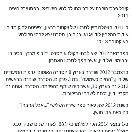
קיבל פרס הוקרה על תרומתו לקולנוע הישראלי בפסטיבל חיפה
2011.
ב-2011 הצטלם דיין לסרטו של ויקטור בראון, "פיניטה לה קומדיה",
אודות המלחין לודוויג ואן בטהובן. הסרט יצא לבתי הקולנוע
באוקטובר 2018.
בפברואר 2012 יצא לבתי הקולנוע הסרט "ד"ר פומרנץ" בכיכובו
ובבימויו של דיין, אשר הפך לסרטו האחרון.
בדצמבר 2012 שודרה בערוץ 8 הסדרה האוטוביוגרפית התיעודית
של דיין, "החיים כשמועה", בת 3 פרקים. הסדרה שודרה בראשית
2013 גם בערוץ 10, אשר היה שותף בהפקתה. הסדרה, אותה גם
מקריין דיין, זכתה לשבחי הביקורות.
בשנת 2012 יצא לאור ספר שיריו השלישי "...אבל אהבה!",
בהוצאת אבן חושן.
ב-1 במאי 2014 הלך לעולמו בגיל 68, לאחר שנים שבהן סבל
משלל בעיות בריאות, בהן השמנת יתר והתמכרויות לסמים,