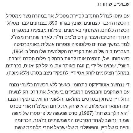
שבועיים שוחררו.
עם גיוסו לצה"ל התנדב לסיירת מטכ"ל, אך במהרה נשר ממסלול
ההכשרה ועבר לצנחנים‏ ושובץ בגדוד 890‏. בצנחנים עבר מסלול
הכשרה כלוחם, השתתף באימונים ופעילות מבצעית במסגרת
הגדוד והחטיבה ועבר קורס מ"כים חי"ר. לאחר שחרורו מצה"ל
למד במשך שנתיים פילוסופיה וספרות אנגלית באוניברסיטה
העברית בירושלים. את הקריירה הקולנועית שלו החל ב-1964,
כשאחותו, יעל, הזמינה אותו לחזות בתהליך צילום הסרט "זורבה
היווני", שבוים על ידי בן זוגה באותה עת, מייקל קקויאניס, בכרתים.
במהלך הצילומים לוהק אסי דיין לתפקיד ניצב בסרט (ללא מזכה).
דיין נחשב אוטודידקט בתחומו, כאשר ללא הכשרה כלשהי נמנה
עם השחקנים והבמאים המובילים בישראל. את דרכו הקולנועית
החל דיין כשחקן בסרטים מהז'אנר הלאומי הרואי, בתפקיד הצבר,
יפה התואר והמעלות. הוא שיחק את לוחם הפלמ"ח אורי בסרט
"הוא הלך בשדות" (1967), סרט שנעשה על פי ספרו של משה
שמיר ונחשב לאחד הסרטים המשמעותיים בז'אנר. הכריזמה
והייחוס של דיין, והפופולריות של ישראל אחרי מלחמת ששת