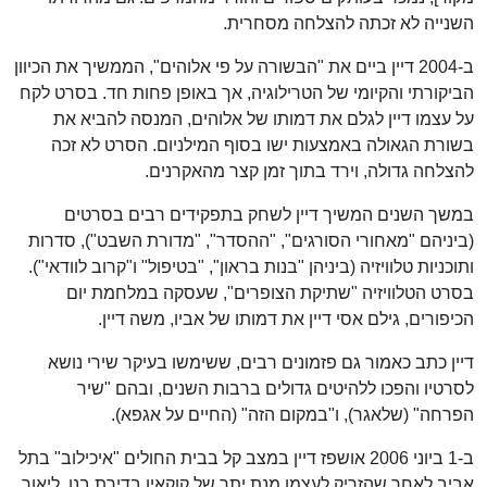
השנייה לא זכתה להצלחה מסחרית.
ב-2004 דיין ביים את "הבשורה על פי אלוהים", הממשיך את הכיוון
הביקורתי והקיומי של הטרילוגיה, אך באופן פחות חד. בסרט לקח
על עצמו דיין לגלם את דמותו של אלוהים, המנסה להביא את
בשורת הגאולה באמצעות ישו בסוף המילניום. הסרט לא זכה
להצלחה גדולה, וירד בתוך זמן קצר מהאקרנים.
במשך השנים המשיך דיין לשחק בתפקידים רבים בסרטים
(ביניהם "מאחורי הסורגים", "ההסדר", "מדורת השבט"), סדרות
ותוכניות טלוויזיה (ביניהן "בנות בראון", "בטיפול" ו"קרוב לוודאי").
בסרט הטלוויזיה "שתיקת הצופרים", שעסקה במלחמת יום
הכיפורים, גילם אסי דיין את דמותו של אביו, משה דיין.
דיין כתב כאמור גם פזמונים רבים, ששימשו בעיקר שירי נושא
לסרטיו והפכו ללהיטים גדולים ברבות השנים, ובהם "שיר
הפרחה" (שלאגר), ו"במקום הזה" (החיים על אגפא).
ב-1 ביוני 2006 אושפז דיין במצב קל בבית החולים "איכילוב" בתל
אביב לאחר שהזריק לעצמו מנת יתר של קוקאין בדירת בנו, ליאור,