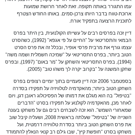
עמו התגורר באותה תקופה. זאת לאחר חרושת שמועות
ארוכת-טווח בדבר היותו צרכן-סמים. באותו החודש הצטרף
לתוכנית הרצועה בתפקיד אורח.
דיין זכה בפרסים רבים על עשייתו הקולנועית, בין היתר בפרס
הבמאי והתסריטאי על "החיים על פי אגפא" (1992), כשהסרט
עצמו גורף את מרבית פרסי אופיר, ובכלל זה את פרס הסרט
הטוב ביותר, בפרס התסריטאי על "שמיכה חשמלית ושמה משה"
(1994), בפרס התסריטאי והשחקן על "מר באום" (1997), ובפרס
שחקן המשנה על "בקרוב יקרה לך משהו טוב" (2005).
בספטמבר 2006 זכה דיין פעמיים בתוך יומיים רצופים בפרס
השחקן הטוב ביותר; מהאקדמיה לטלוויזיה על תפקידו בסדרה
"בטיפול" בה הוא מגלם את דמותו של הפסיכולוג ראובן דגן, ויום
לאחר מכן, מהאקדמיה לקולנוע על תפקידו בסרט "הדברים
שמאחורי השמש". הוא זכה לשבחים רבים גם על משחקו בעונה
השנייה של "בטיפול" שעלתה בראשית 2008, ושעליה קיבל שוב
את פרס השחקן הטוב ביותר בסדרת טלוויזיה דרמטית, ועל
משחקו בסרט "חופשת קיץ", שבו גילם רב קנאי הנאלץ להתמודד