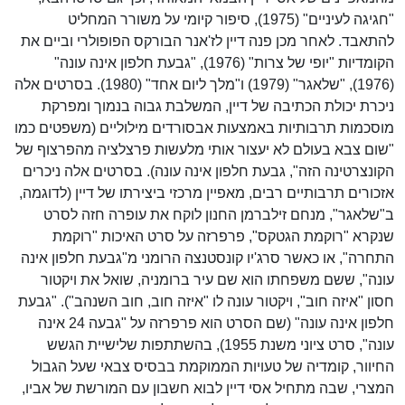
"חגיגה לעיניים" (1975), סיפור קיומי על משורר המחליט
להתאבד. לאחר מכן פנה דיין לז'אנר הבורקס הפופולרי וביים את
הקומדיות "יופי של צרות" (1976), "גבעת חלפון אינה עונה"
(1976), "שלאגר" (1979) ו"מלך ליום אחד" (1980). בסרטים אלה
ניכרת יכולת הכתיבה של דיין, המשלבת גבוה בנמוך ומפרקת
מוסכמות תרבותיות באמצעות אבסורדים מילוליים (משפטים כמו
"שום צבא בעולם לא יעצור אותי מלעשות פרצלציה מהפרצוף של
הקונצרטינה הזה", גבעת חלפון אינה עונה). בסרטים אלה ניכרים
אזכורים תרבותיים רבים, מאפיין מרכזי ביצירתו של דיין (לדוגמה,
ב"שלאגר", מנחם זילברמן החנון לוקח את עופרה חזה לסרט
שנקרא "רוקמת הגטקס", פרפרזה על סרט האיכות "רוקמת
התחרה", או כאשר סרג'יו קונסטנצה הרומני מ"גבעת חלפון אינה
עונה", ששם משפחתו הוא שם עיר ברומניה, שואל את ויקטור
חסון "איזה חוב", ויקטור עונה לו "איזה חוב, חוב השנהב"). "גבעת
חלפון אינה עונה" (שם הסרט הוא פרפרזה על "גבעה 24 אינה
עונה", סרט ציוני משנת 1955), בהשתתפות שלישיית הגשש
החיוור, קומדיה של טעויות הממוקמת בבסיס צבאי שעל הגבול
המצרי, שבה מתחיל אסי דיין לבוא חשבון עם המורשת של אביו,