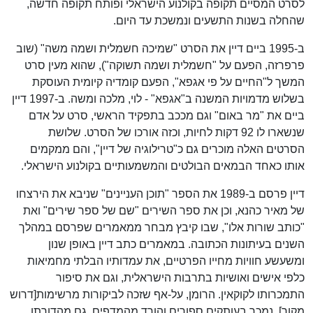
לסרט המסיים תקופה בקולנוע הישראלי ופותח תקופה חדשה,
שהחלה בשנות התשעים ונמשכת עד היום.
ב-1995 ביים דיין את הסרט "שמיכה חשמלית ושמה משה" (שוב
פרפרזה, הפעם על "חשמלית ושמה תשוקה"), שהוא מעין סרט
המשך ל"החיים על פי אגפא", הפעם קומדיה קיומית העוסקת
בשלוש מדמויות המשנה ב"אגפא" - לוי, מלכה ומשה. ב-1997 דיין
ביים את "מר באום" וגם מככב בתפקיד הראשי, סרט על אדם
שנשארו לו 92 דקות לחיות, וכזה אורכו של הסרט. שלושת
הסרטים האלה מוכרים גם כ"טרילוגיה של דיין", והם ממקמים
אותו כאחד הבמאים הבולטים והמשמעותיים בקולנוע הישראלי.
דיין פרסם ב-1989 את הספר "תוכן העניינים" שניבא את הירצחו
של מאיר כהנא, וכן את ספר השירים "שם של ספר שירים" ואת
"כותב שורות אלו", שבו קיבץ מבחר ממאמרים שפרסם במהלך
השנים בעיתונות הכתובה. במאמרים כתב דיין באופן שנון
ומשעשע חוויות מחייו הפרטיים, את עמדותיו הבלתי מחמיאות
כלפי אישים ואושיות בתרבות הישראלית, וגם את סיפור
התמכרותו לקוקאין. הרומן, על-אף שזכה לביקורות מרשימות[דרוש
מקור], נמכר בעותקים ספורים והורד מהמדפים. גם מהדורתו