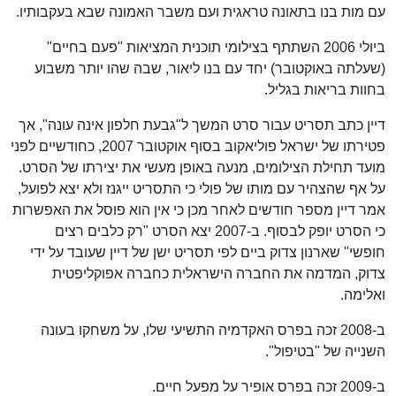
עם מות בנו בתאונה טראגית ועם משבר האמונה שבא בעקבותיו.
ביולי 2006 השתתף בצילומי תוכנית המציאות "פעם בחיים"
(שעלתה באוקטובר) יחד עם בנו ליאור, שבה שהו יותר משבוע
בחוות בריאות בגליל.
דיין כתב תסריט עבור סרט המשך ל"גבעת חלפון אינה עונה", אך
פטירתו של ישראל פוליאקוב בסוף אוקטובר 2007, כחודשיים לפני
מועד תחילת הצילומים, מנעה באופן מעשי את יצירתו של הסרט.
על אף שהצהיר עם מותו של פולי כי התסריט ייגנז ולא יצא לפועל,
אמר דיין מספר חודשים לאחר מכן כי אין הוא פוסל את האפשרות
כי הסרט יופק לבסוף. ב-2007 יצא הסרט "רק כלבים רצים
חופשי" שארנון צדוק ביים לפי תסריט ישן של דיין שעובד על ידי
צדוק, המדמה את החברה הישראלית כחברה אפוקליפטית
ואלימה.
ב-2008 זכה בפרס האקדמיה התשיעי שלו, על משחקו בעונה
השנייה של "בטיפול".
ב-2009 זכה בפרס אופיר על מפעל חיים.