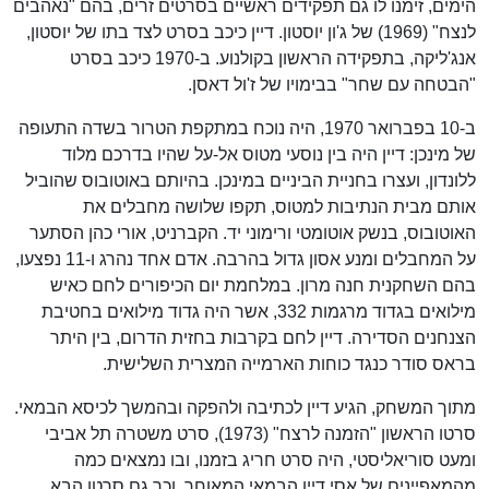
הימים, זימנו לו גם תפקידים ראשיים בסרטים זרים, בהם "נאהבים
לנצח" (1969) של ג'ון יוסטון. דיין כיכב בסרט לצד בתו של יוסטון,
אנג'ליקה, בתפקידה הראשון בקולנוע. ב-1970 כיכב בסרט
"הבטחה עם שחר" בבימויו של ז'ול דאסן.
ב-10 בפברואר 1970, היה נוכח במתקפת הטרור בשדה התעופה
של מינכן: דיין היה בין נוסעי מטוס אל-על שהיו בדרכם מלוד
ללונדון, ועצרו בחניית הביניים במינכן. בהיותם באוטובוס שהוביל
אותם מבית הנתיבות למטוס, תקפו שלושה מחבלים את
האוטובוס, בנשק אוטומטי ורימוני יד. הקברניט, אורי כהן הסתער
על המחבלים ומנע אסון גדול בהרבה. אדם אחד נהרג ו-11 נפצעו,
בהם השחקנית חנה מרון. במלחמת יום הכיפורים לחם כאיש
מילואים בגדוד מרגמות 332, אשר היה גדוד מילואים בחטיבת
הצנחנים הסדירה. דיין לחם בקרבות בחזית הדרום, בין היתר
בראס סודר כנגד כוחות הארמייה המצרית השלישית.
מתוך המשחק, הגיע דיין לכתיבה ולהפקה ובהמשך לכיסא הבמאי.
סרטו הראשון "הזמנה לרצח" (1973), סרט משטרה תל אביבי
ומעט סוריאליסטי, היה סרט חריג בזמנו, ובו נמצאים כמה
מהמאפיינים של אסי דיין הבמאי המאוחר, וכך גם סרטו הבא,