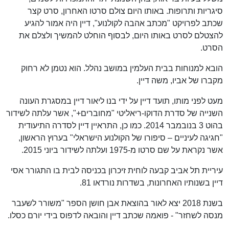
סיגריות ותרופות. באותו היום צולם סרטו האחרון, סרט קצר
שכתב לפרויקט "מכתב אהבה לקולנוע", דיין היה אמור להגיע
להצטלם לסרט באותו היום, לבסוף הוחלט להמשיך ולצלם את
הסרט.
הובא למנוחות בבית העלמין במושב נהלל. הוא נטמן לא רחוק
מקברו של אביו, משה דיין.
מעט לפני מותו, תועד דיין על ידי בנו ליאור דיין במסגרת העונה
השנייה של סדרת הדוקו-ריאליטי "מחוברים+", אשר עלתה לשידור
בהוט 3 בנובמבר 2014. כמו כן, התראיין דיין לסדרה התיעודית
"חגיגה לעיניים – סיפורו של הקולנוע הישראלי" בערוץ הראשון,
אשר נקראת על שם סרטו מ-1975 ועלתה לשידור ביוני 2015.
עיריית תל אביב קבעה לוחית זיכרון בכניסה לבית בו התגורר אסי
דיין בשנותיו האחרונות, בשדרות נורדאו 81.
בשנת 2018 יצא לאור בהוצאת אבן חושן הספר "משורר לשעבר
מנסה לשחזר" - פואמה שכתב דיין והובאה לדפוס בידי יורם כסלו.