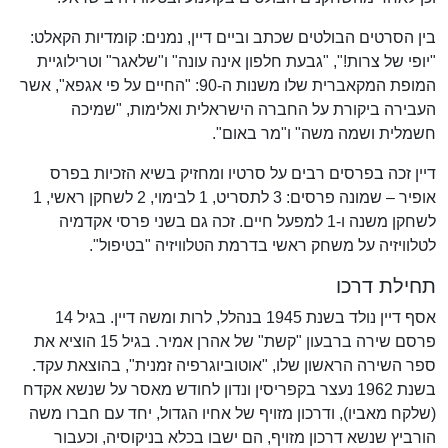
בין הסרטים הבולטים שכתב וביים דיין, נמנים: קומדיות הקאלט:
"יופי של צרות!", "גבעת חלפון אינה עונה" ו"שלאגר" וטרילוגיית
המופת המקאברית שלו משנות ה-90: "החיים על פי אגפא", אשר
העבירה ביקורת על החברה הישראלית ואלימות, "שמיכה
חשמלית ושמה משה" ו"מר באום".
דיין זכה בפרסים רבים על סרטיו ומחזיק בשיא הזכיות בפרס
אופיר – שמונה פרסים: 3 לתסריט, 1 לבימוי, 2 לשחקן ראשי, 1
לשחקן משנה ו-1 למפעל חיים. זכה גם בשני פרסי אקדמיה
לטלוויזיה על משחק ראשי בדרמת הטלוויזיה "בטיפול".
תחילת דרכו
אסף דיין נולד בשנת 1945 בנהלל, לרות ומשה דיין. בגיל 14
פרסם שירה ברבעון "קשת" של אהרן אמיר. בגיל 15 הוציא את
ספר השירה הראשון שלו, "אוטוביוגרפיה זמנית", בהוצאת עקד.
בשנת 1962 נעצר בקפריסין ונדון לחודש מאסר על שנשא אקדח
(שלקח מאביו), ודרכון מזויף של אחיו הגדול, יחד עם חברו משה
הורביץ שנשא דרכון מזויף, הם ישבו בכלא בניקוסיה, וכעבור