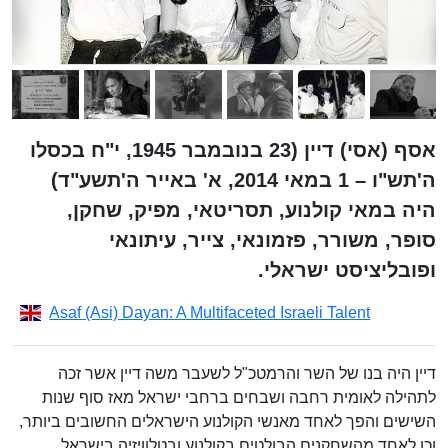
אסף (אסי) דיין (23 בנובמבר 1945, י"ח בכסלו
ה'תש"ו – 1 במאי 2014, א' באייר ה'תשע"ד)
היה במאי קולנוע, תסריטאי, מפיק, שחקן,
סופר, משורר, פזמונאי, צייר, עיתונאי
ופובליציסט ישראלי.
Asaf (Asi) Dayan: A Multifaceted Israeli Talent
דיין היה בנו של השר והרמטכ"ל לשעבר משה דיין אשר זכה
לתהילה לאומית רחבה ושבחים ברחבי ישראל מאז סוף שנות
השישים והפך לאחד מאנשי הקולנוע הישראלים החשובים ביותר,
וכן לאחד מהשחקנים הבולטים בקולנוע ובטלוויזיה בישראל.