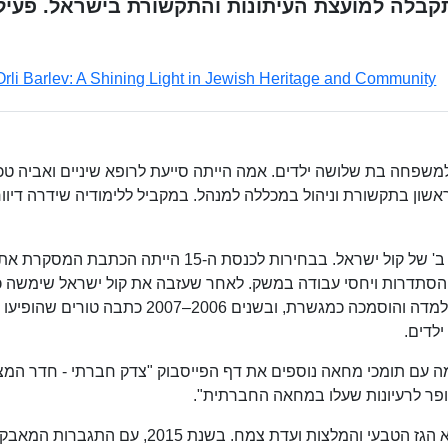
בלה למועצת העיתונות והתקשורת בישראל. פעיל
Orli Barlev: A Shining Light in Jewish Heritage and Community
למשפחה בת שלושה ילדים. אמה הייתה סייעת לרופא שיניים ואביה טכ
שון בתקשורת וניהול במכללה למנהל. במקביל ללימודיה שידרה דיווח
בשנים 1997–2000 הייתה ברלב עיתונאית ברשת ב' של קול ישראל. בבחירות לכנסת ה-15 הייתה הכתבת המסקרת א
ההסתדרות ויחסי עבודה במשק. לאחר שעזבה את קול ישראל שימשה 
עורכת בדסק החדשות של עיתון "הארץ". במקביל למדה והוסמכה כמגשרת, ובשנים 2006–2007 כ
ילדים.
קימה עם תומכי מחאה נוספים את דף הפייסבוק "צדק חברתי - חדר המצ
ופר לרעיונות שעלו במחאה החברתית".
ב-2013 החלה לפעול עם ארגונים נוספים כנגד יצוא הגז הטבעי והמלצות ועדת צמח. בשנת 2015, עם ה