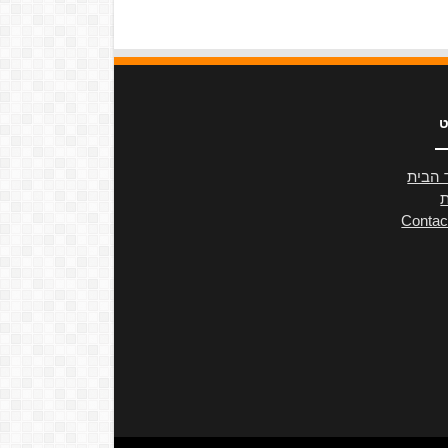
ט
 הבית
ת
Contac