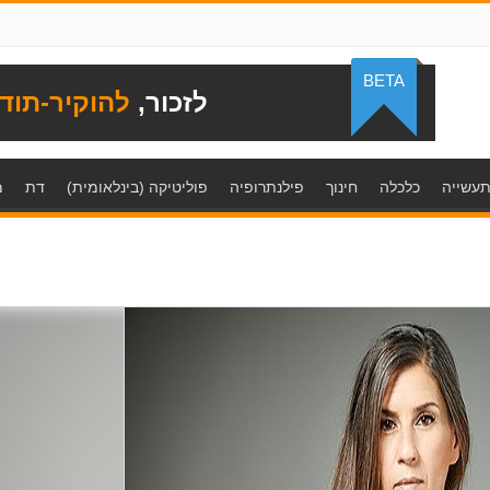
BETA
לזכור,
להוקיר-תוד
עשייה
כלכלה
חינוך
פילנתרופיה
פוליטיקה (בינלאומית)
דת
מ