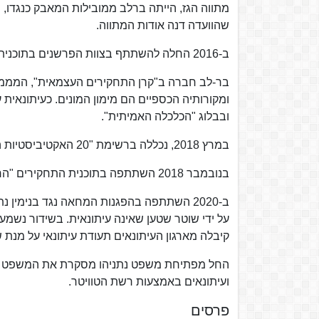
מתווה הגז, הייתה ברלב ממובילות המאבק כנגדו,
שהוועדה דנה אודות המתווה.
ב-2016 החלה להשתתף בצוות הפרשנים בתוכנית לילה כלכלי בערוץ 10, עד לירידת התוכנית בשנת 2017.
בר-לב חברה ב"קרן התחקירים העצמאית", המממנת
ומקורותיה הכספיים הם מימון המונים. כעיתונאית
ובבלוג "הכלכלה האמיתית".
במרץ 2018, נכללה ברשימת "20 האקטיביסטיות המובילות של ישראל לשנת 2018" של ליידי גלובס.
בנובמבר 2018 השתתפה בתוכנית התחקירים "הרשת החברתית" בערוץ רשת 13, יחד עם תומר אביטל וערן הילדסהיים.
ב-2020 השתתפה בהפגנות המחאה נגד בנימין
על ידי שוטר שטען שאינה עיתונאית. בשידור נש
קיבלה מארגון העיתונאים תעודת עיתונאי על מנת 
החל מפתיחת משפט נתניהו מסקרת את המשפט בהר
ועיתונאים באמצעות רשת הטוויטר.
פרסים