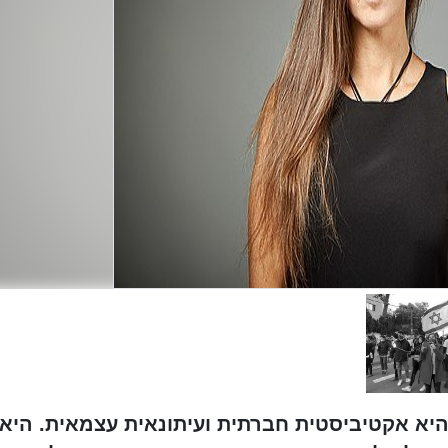
-לי ברלב (נולדה ב-2 ביוני 1972) היא אקטיביסטית חברתית ועיתונאית עצמאית. היא