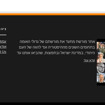
ניוו
אתר מורשת מתעד את מורשתם של גדולי האומה
עמוד
אודו
בתחומים השונים מההיסטוריה ועד להווה של העם
t Us
היהודי, במדינת ישראל ובתפוצות, שהביאו אותנו עד
הלום.
קרא עוד