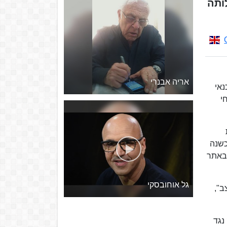
ותה
אריה אבנרי
נאי
י
ת
כשנה
תבה טורים שהופיעו באתר
גל אוחובסקי
ב",
תגברות המאבק נגד