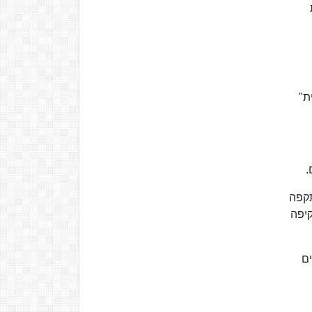
ת"
תקפה
קיפה
ם