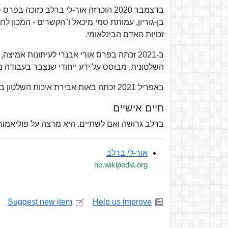
בדצמבר 2020 הוכרזה אור-לי ברלב כזוכ
זכויות האדם הבינלאומי.
ב-2021 זכתה בפרס אורי אבנרי לעיתונות אמי
השלטונית, מבוסס על ידע ייחודי שנצבר בעבודה מ
באפריל 2021 זכתה באות אבירת איכות השלטון בקטגורייה מאבק חברתי, מטעם התנועה לאיכות השלטון.
חיים אישיים
ברלב גרושה ואם לשתיים. היא מרצה על פוליאמור
אור-לי ברלב
he.wikipedia.org
Suggest new item
Help us improve