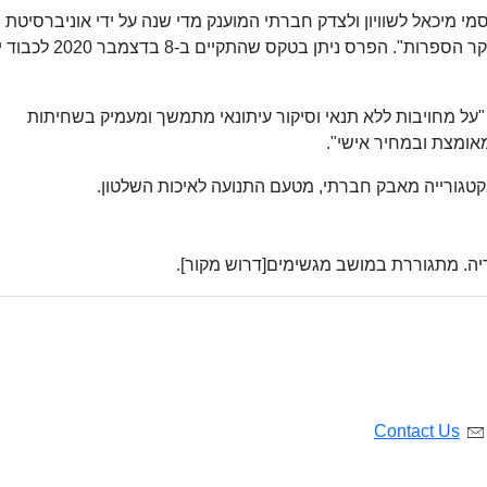
ה בפרס סמי מיכאל לשוויון ולצדק חברתי המוענק מדי שנה על ידי אוניברסיטת
בן-גוריון, עמותת סמי מיכאל ו"הקשרים - המכון לחקר הספרות". הפרס ניתן בטקס שהתקיי
צה, "על מחויבות ללא תנאי וסיקור עיתונאי מתמשך ומעמיק בשחיתות
אומצת ובמחיר אישי".
יה. מתגוררת במושב מגשימים[דרוש מקור].
Contact Us