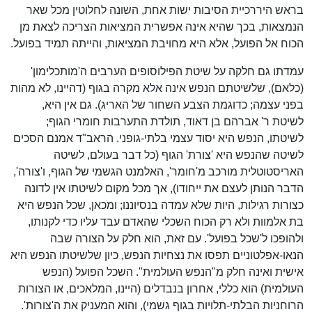
בראש היררכיית הסיבות ישות אחת, השונה לחלוטין מכל שאר
הנמצאות, בכך שהיא אינה אפשרית המציאות הצריכה לצאת מן
הכוח אל הפועל, אלא היא מחויבת המציאות, והייתה תמיד בפועל.
עמדתו גם חלקה על שיטת הפילוסופים הערבים ה'מותכלימון'
(כלאם), שלשיטתם הנפש אינה אלא מקרה בגוף (דהיינו, לא מהות
בפני עצמה; כדוגמת הצבע השחור של האריג). גם אין היא,
לשיטת ר' אברהם בן דאוד, תולדת התערבות חומרי הגוף;
לשיטתו, הנפש היא יסוד עצמי בלתי-גופני. הראב"ד אמנם הסכים
לשיטה שהנפש היא 'צורת' הגוף (כל דבר בעולם, לשיטה
האריסטוטלית מורכב מ'חומר', האלמנט הגשמי של הגוף, ו'צורה',
הדבר הנותן לעצם את ייחודו), אך מכל מקום לשיטתו אין לדונה
כצורות רגילות, היות שלא עמדה בנסיוננו; ומכאן, שכל הנפש היא
בת אלמוות ולא רק הכוח השכלי שהאדם עבד עליו כדי לקנותו,
ולהופכו ל'שכל בפועל'. עם זאת, הוא חלק על הצורה שבה
הנאו-אפלטוניים תפסו את נצחיות הנפש, כיון שלשיטתו הנפש היא
אישית ואינה חלק מ"הנפש העולמית". השכל הפועל (הנפש
העולמית) הוא כללי, אחרון בנבדלים (היינו, המלאכים, או הצורות
הרוחניות הבלתי-תלויות בגוף גשמי), והוא המעניק את ה'צורות'.