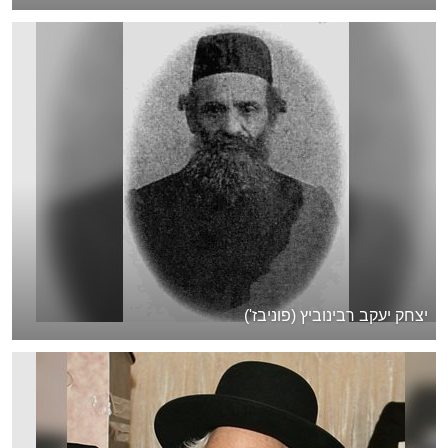
יצחק יעקב רבינוביץ (פוניבז')