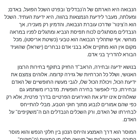
הנבואה היא הארתם של ה'נבדלים' ובפרט השכל הפועל, באדם;
ומעלתה, מעבר לידיעת הנמצאות בהווה, היא ידיעת העתיד. השכל
הוא ה'צינור' שדרכו עוברת הנבואה, והדמיון רק מעכירו, אך
הנבדלים מסתגלים לכוח תפיסת הנביא ומתגלים לפניו במראה
מוחשי. אף שתהליך הנבואה הוא טבעי (כשיטת אריסטו), מכל
מקום אין הוא מתקיים אלא בבני אדם נבחרים (ישראל) שהועיד
הבורא להדריך בני אדם.
בנושא ידיעה ובחירה, הראב"ד החזיק בתוקף בחירות הרצון
האנושי, ושלל כל הכרחיות של גזירה קדומה. אלוהים צמצם את
ידיעת הכול, ויכולת הכול שלו, לגבי מעשיו החופשיים של האדם
ובחירתו, כדי לאפשר בחירה חופשית. מדבריו משתמע גם
שאלוהים אינו יודע את האירועים הפרטיים בדרך פרטית, אלא רק
כפי שהם אמורים לנבוע מתוך חוקי הטבע, מבלי להתייחס
לבחירתו של האדם, ורק השכלים הנבדלים הם ה"משקיפים" על
האדם.
המוסר הוא דרך האמצע והיחס הנכון בין חלקי הנפש והוא מוסר
התורה. האירציונליות של מעשה חלק מן המצוות (ה"חוקים",