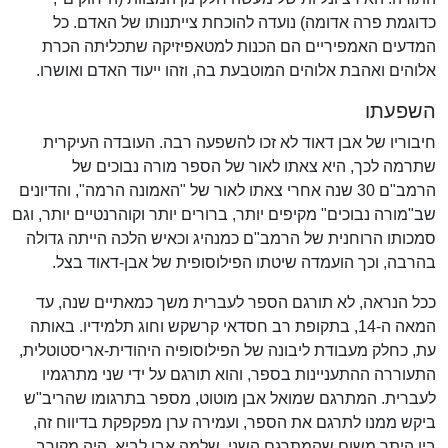
כדוגמת פרה אדומה) נועדה להוכחת צייתנותו של האדם. כל
המדעים האמפיריים הם הכנות למטאפיזיקה שתכליתה הכרת
אלוהים ואהבת אלוהים המוטבעת בה, וזהו ייעוד האדם ואושרו.
השפעתו
חיבוריו של אבן דאוד לא זכו להשפעה רבה. העובדה העיקרית
שתרמה לכך, היא צאתו לאור של הספר מורה נבוכים של
הרמב"ם 30 שנה אחרי צאתו לאור של "האמונה הרמה", והדיונים
שב"מורה נבוכים" מקיפים יותר, ברורים יותר וקוהרנטיים יותר, וגם
סמכותו הרוחנית של הרמב"ם כמנהיג וכאיש הלכה הייתה גדולה
בהרבה, וכך הועמדה שיטתו הפילוסופית של אבן-דאוד בצל.
ככל הנראה, לא תורגם הספר לעברית משך כמאתיים שנה, עד
המאה ה-14, בתקופת רב חסדאי קרשקש וחוג תלמידיו. באותה
עת, כחלק מעבודת ליבונה של הפילוסופיה היהודית-אריסטוטלית,
התעוררה ההתעניינות בספר, והוא תורגם על ידי שני מתרגמיו
לעברית. המתרגם שמואל אבן מוטוט, מספר בתרגומו שהריב"ש
ביקש ממנו לתרגם את הספר, ועמירה ערן מפקפקת בדיווח זה,
בין היתר משום שהמתרגם השני, שלמה אבן לביא, היה מקורב