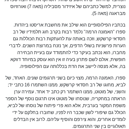
נוצרית, למשל כתביהם של איזידור מסביליה (מאה 7) ואורוזיוס
מבראגה (מאה 5).
בכתביו הפילוסופיים הוא שילב את מחשבת אריסטו ביהדות.
ספרו "האמונה הרמה" נלמד רבות בקרב חוג תלמידיו של רב
חסדאי קרשקש, וזכה באותה עת להעתקות רבות הכוללות גם
הערות פרשניות בשולי הדפים, אך נזנח במרוצת השנים. לדברי
מחברו, הוא נכתב בעיקר כדי להתמודד עם בעיית הבחירה
חופשית, אולם לשם פתרון בעיה זו אין הוא עוסק במיוחד דווקא
בה, אלא מנסה ליישב את הדת בכללותה עם הפילוסופיה.
ספרו, האמונה הרמה, מצוי כיום בשני תרגומים שונים. האחד, של
לביא, מחוגו של רב חסדאי קרשקש, ממנו השתמרו 16 כתבי יד;
והשני, של מוטוט, ממנו השתמר רק כתב יד אחד. עמירה ערן
הראתה במחקריה, שנוסחו של מוטוט אינו תרגום נוסף של הספר
משפת המקור בערבית, אלא הוא פרי פיתוח של נוסחו של לביא,
הכולל גם שיפורי לשון שכבר היו לפניו, שחוברו בחלקם על ידי
לומדים אחרים, והוא צירפם והוסיף עליהם. לרוב אין הבדלים
תאולוגיים בין שני התרגומים.