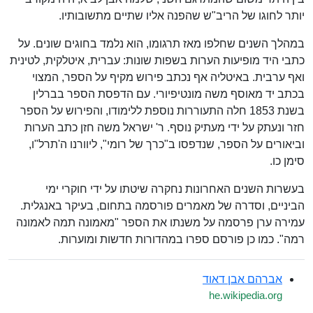
יותר לחוגו של הריב"ש שהפנה אליו שתיים מתשובותיו.
במהלך השנים שחלפו מאז תרגומו, הוא נלמד בחוגים שונים. על
כתבי היד מופיעות הערות בשפות שונות: עברית, איטלקית, לטינית
ואף ערבית. באיטליה אף נכתב פירוש מקיף על הספר, המצוי
בכתב יד מאוסף משה מונטיפיורי. עם הדפסת הספר בברלין
בשנת 1853 חלה התעוררות נוספת ללימודו, והפירוש על הספר
חזר ונעתק על ידי מעתיק נוסף. ר' ישראל משה חזן כתב הערות
וביאורים על הספר, שנדפסו ב"כרך של רומי", ליוורנו ה'תרל"ו,
סימן כו.
בעשרות השנים האחרונות נחקרה שיטתו על ידי חוקרי ימי
הביניים, וסדרה של מאמרים פורסמה בתחום, בעיקר באנגלית.
עמירה ערן פרסמה על משנתו את הספר "מאמונה תמה לאמונה
רמה". כמו כן פורסם ספרו במהדורות חדשות ומוערות.
אברהם אבן דאוד
he.wikipedia.org