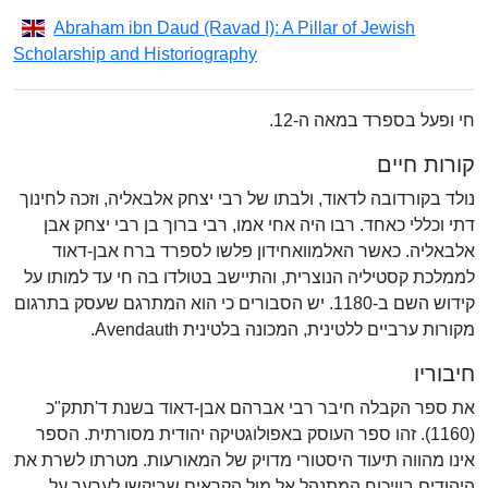
Abraham ibn Daud (Ravad I): A Pillar of Jewish
Scholarship and Historiography
חי ופעל בספרד במאה ה-12.
קורות חיים
נולד בקורדובה לדאוד, ולבתו של רבי יצחק אלבאליה, וזכה לחינוך
דתי וכללי כאחד. רבו היה אחי אמו, רבי ברוך בן רבי יצחק אבן
אלבאליה. כאשר האלמוואחידון פלשו לספרד ברח אבן-דאוד
לממלכת קסטיליה הנוצרית, והתיישב בטולדו בה חי עד למותו על
קידוש השם ב-1180. יש הסבורים כי הוא המתרגם שעסק בתרגום
מקורות ערביים ללטינית, המכונה בלטינית Avendauth.
חיבוריו
את ספר הקבלה חיבר רבי אברהם אבן-דאוד בשנת ד'תתק"כ
(1160). זהו ספר העוסק באפולוגטיקה יהודית מסורתית. הספר
אינו מהווה תיעוד היסטורי מדויק של המאורעות. מטרתו לשרת את
היהודים בוויכוח המתנהל אל מול הקראים שביקשו לערער על