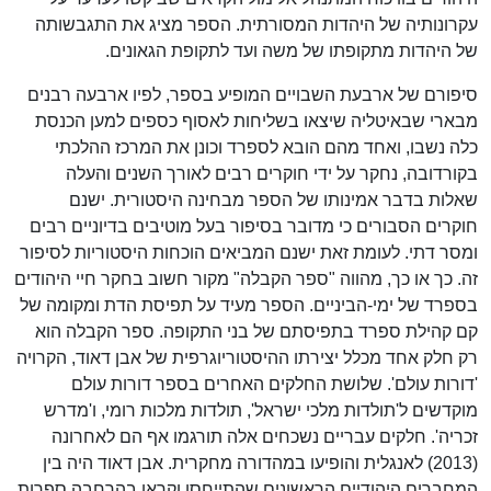
עקרונותיה של היהדות המסורתית. הספר מציג את התגבשותה
של היהדות מתקופתו של משה ועד לתקופת הגאונים.
סיפורם של ארבעת השבויים המופיע בספר, לפיו ארבעה רבנים
מבארי שבאיטליה שיצאו בשליחות לאסוף כספים למען הכנסת
כלה נשבו, ואחד מהם הובא לספרד וכונן את המרכז ההלכתי
בקורדובה, נחקר על ידי חוקרים רבים לאורך השנים והעלה
שאלות בדבר אמינותו של הספר מבחינה היסטורית. ישנם
חוקרים הסבורים כי מדובר בסיפור בעל מוטיבים בדיוניים רבים
ומסר דתי. לעומת זאת ישנם המביאים הוכחות היסטוריות לסיפור
זה. כך או כך, מהווה "ספר הקבלה" מקור חשוב בחקר חיי היהודים
בספרד של ימי-הביניים. הספר מעיד על תפיסת הדת ומקומה של
קם קהילת ספרד בתפיסתם של בני התקופה. ספר הקבלה הוא
רק חלק אחד מכלל יצירתו ההיסטוריוגרפית של אבן דאוד, הקרויה
'דורות עולם'. שלושת החלקים האחרים בספר דורות עולם
מוקדשים ל'תולדות מלכי ישראל', תולדות מלכות רומי, ו'מדרש
זכריה'. חלקים עבריים נשכחים אלה תורגמו אף הם לאחרונה
(2013) לאנגלית והופיעו במהדורה מחקרית. אבן דאוד היה בין
המחברים היהודיים הראשונים שהתייחסו וקראו בהרחבה ספרות