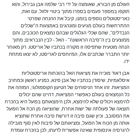
העולם מן הבורא, שאומצה על ידי רבי שלמה אבן גבירול, והוא
תוקפו במספר פעמים בספרו מתוך ביטויי זלזול. עם זאת,
כאריסטוטלים נוספים בזמנו, קיבל את ההנחה שפרטי
ההתרחשות בעולם מגיעים ומונהגים באמצעות ה"שכלים
הנבדלים", שהם שכלי הגלגלים שבהם נמצאים הכוכבים, והם
ממוצעים בין ה"סיבה הראשונה" - האל - לבין הנבראים; מתוך
הנחה מוטעית שתפיסה זו מקורה בכתביו של אריסטו. רק מאוחר
יותר התברר שכתבים אלו, המיוחסים לאריסטו, לא יצאו מתחת
ידו.
אבן דאוד מוכיח את מציאות האל בהוכחות אריסטוטליות
איסלאמיות, שיסודן בכתביו של אבן סינא, כמניע ראשון וכמחויב
המציאות. זהו אחד הניסוחים של הטיעון הקוסמולוגי, המזהה את
כל הנמצאים בעולם כאפשרי המציאות, דהיינו שהם יכולים
להימצא ויכולים שלא להימצא, ולכן הימצאותם בפועל היא בהכרח
תוצאה של פעולתה של ישות אחרת, שהוציאה מן הכח אל הפועל
את המסובב. וכיון שגם סיבה זו דורשת סיבה אחרת שתוציא
אותה מן הכוח אל הפועל, ומציאותם של סיבות לאין סוף מובילה
לרגרסיה אינסופית שאינה אפשרית לדעתו, לכן בהכרח עומדת