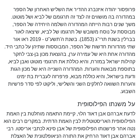
פרופסור יהודה איזנברג ההדיר את השליש האחרון של הספר
במהדורה בה מושווים זה לצד זה תרגומם של לביא ושל מוטוט.
משך שנים רבות הייתה המהדורה השלמה היחידה של הספר,
מבוססת על נוסח משובש של תרגומו של לביא, שיצאה לאור
בברלין בשנת תרי"ג (1853). בשנת ה'תשע"ט - 2019 ראו אור
שתי מהדורות חדשות של הספר, המבוססות שתיהן על כתבי היד.
מהדורה אחת היא של עמירה ערן, בהוצאת מכון בן-צבי לחקר
קהילות ישראל במזרח, והיא כוללת את תרגומי מוטוט ואבן לביא,
בתוספת מבואות והערות. המהדורה השנייה היא של מכון הגות
ודעת בישראל, והיא כוללת מבוא, פרפרזה לעברית בת ימינו
והערות השוואה לחלקים השני והשלישי, וליקוט לפי סדר פרשיות
השבוע.
על משנתו הפילוסופית
לדעת אברהם אבן דאוד הלוי, קיימת התאמה מוחלטת בין האמת
הפילוסופית האריסטוטלית לבין האמת הדתית. במקרים רבים הוא
נטה אחר פרשנותו הפילוסופית של אבן סינא לכתבי אריסטו. רבי
אברהם אבן דאוד הרחיק את התורה הניאופלטונית של האצלת