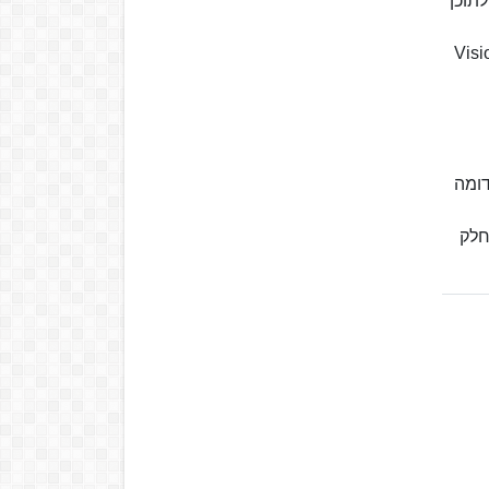
 של TBI ובפרס התרומה לתוכן
יבל הסרטים הישראלי בלוס אנג'לס לשנת 2019 (Visionary
דומה
חלק