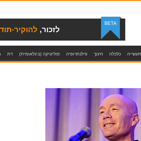
BETA
לזכור,
להוקיר-תוד
עשייה
כלכלה
חינוך
פילנתרופיה
פוליטיקה (בינלאומית)
דת
מ