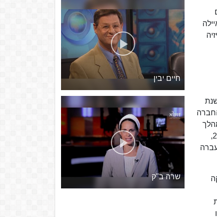
ים
ת 1993, כתב יחד עם איילה
טלוויזיה
חיים יבין
 בשנת
שנת 2002 ומשמש כמנכ"ל החברה
מהלך
העשור העוקב (לצד רשת). בשנת 2017, זכתה קשת תחת ניהולו של ניר באפיק 12, בו החלה לשדר ב־31 באוקטובר 2017,
מחודש ינואר 2019 – עת חל מיזוג רשת-עשר – חברת החדשות שהוקמה במסגרת ערוץ 2, עברה
שרה ב"ק
ה
שת פועלת