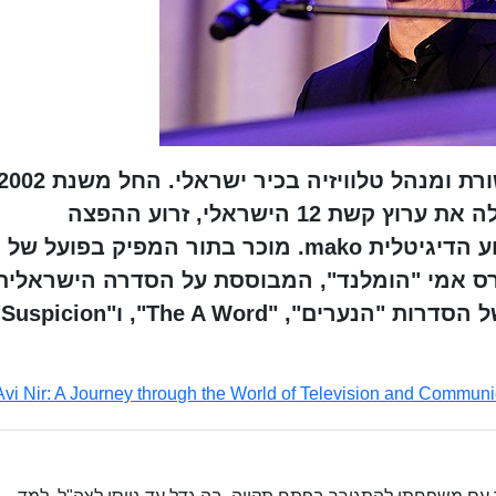
משמש כמנכ"ל שידורי קשת, המפעילה את ערוץ קשת 12 הישראלי, זרוע ההפצה
הבינלאומית קשת אינטרנשיונל והזרוע הדיגיטלית mako. מוכר בתור המפיק בפועל של
רס אמי "הומלנד", המבוססת על הסדרה הישראלית
"חטופים".
Avi Nir: A Journey through the World of Television and Communi