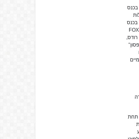
תח את הכנס הבינלאומי השנתי של קשת לחדשנות בטלוויזיה, INTV, אשר נערך בירושלים מאז שנת 2012. בכנס
ות
ך השנים, השתתפו בכנס
INTV בכירי התעשייה העולמית, בהם נשיא HBO ריצ'רד פלפלר, נשיא NBC בוב גרינבלט, נשיא CNN ג'ף צוקר, נשיאת FOX
גנית נשיא CNN איימי אנטליס, נשיא CBS NEWS דייוויד רודס,
סון"
מיים
סדרה
שת, תחת
ת
בוע