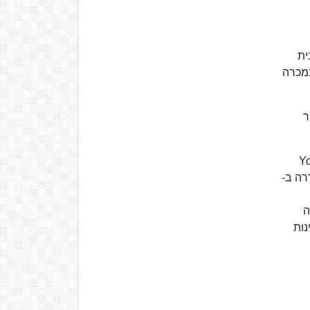
ית
נמכרה
ר
Your Family 
Alle אשר מבוססת על הסדרה "תא גורדין", The Brave ששודרה ב-
ס הדרמה
נות