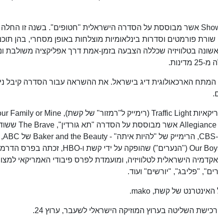
בשנת 2011, עלתה הסדרה "הומלנד" מבית Showtime אשר מבוססת על הסדרה הישראלית "חטופים". בשנה זו החלה
רת פורמטים וסדרות בינלאומיות מוצלחות באופן מסחרי, בהן תוכנ
אשונה בטלוויזיה שכללה הצבעה בזמן-אמת דרך אפליקציה משולבת ו
 תוכנית המתח הארכאולוגית דיג בישראל. את ההשראה עבור הסדרה קיבל ני
.
ניר הוא גם מפיק בפועל של סדרות הטלוויזיה האמריקאיות Traffic Light (רימייק ל"רמזור" של קשת), or Mine
(רימייק ל"סברי מרנן" של קשת), Tyrant ("הרודן"), giance
NBC, הסדרה Wisdom of the Crowd ששודרה ב-CBS, הרימייק של "להיות איתה" - Baker and the Beauty של ABC,
הדרמה המשטרתית Lincoln של NBC, והדרמה Our Boys ("הנערים") שהופקה על ידי קשת ו-HBO, זכתה בפר
בטקס פרסי האקדמיה הישראלית לטלוויזיה, ומועמדת לפרס פיבודי האמריקאי למצוי
ם", "פליבג", "יורשים" ועוד.