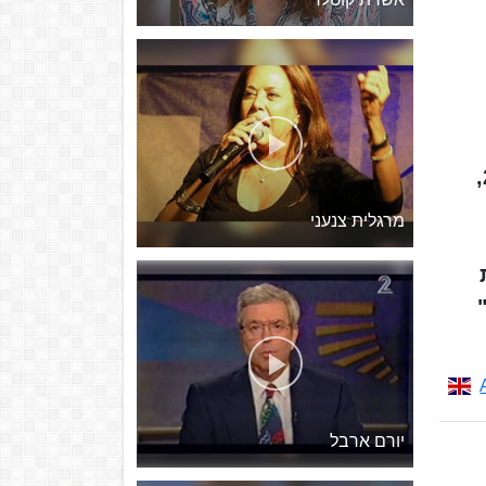
אבי ניר (נולד ב-1961) הוא איש תקשורת ומנהל טלוויזיה בכיר ישראלי. החל משנת 2002,
מרגלית צנעני
 שימש גם כמפיק בפועל של הסדרות "הנערים", "The A Word", ו"Suspicion"
יורם ארבל