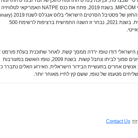
הטלוויזיה הישראלית במוזיאון התרבות של העיר מרסיי שבצרפת, וכן זכה בפרס התרומה לתוכן
בפרסי החדשנות של פסטיבל הטלוויזיה הבינלאומי MIPCOM. בשנת 2019, פתח את כנס NATPE האמריקאי לטלוויזיה
בנאומו "האיש בעל כדור הבדולח", וקיבל את פרס החזון של פסט
Award), כהוקרה על פועלו בתעשיית התוכן העולמית. בשנת 2021, נבחר זו השנה החמישית ברציפות לרשימת 500
ייטי.
ל הבדרן הישראלי דודו טופז ירדה ממסך קשת. לאחר שתוכנית בעלת פורמט 
בערוץ 10 נכשלה, בשנת 2008 הותקף ניר בידי בריונים סמוך לביתו ונחבל קשות. בשנת 2009, טופז הואשם במעורבות
 אנשים אחרים בתעשיית הבידור הישראלית. האירוע האלים נתברר כ
ליחים מטעמו של טופז, ששם קץ לחייו מאוחר יותר.
Contact Us