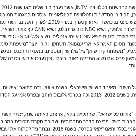
ניר גם יזם ופ
, הבידור, החדשנות והטלוויזיה הבינלאומית ועוסקים במגמות המוביל
בעתידה של תעשיית התוכן העולמית. הכנס נערך שש פעמים, כאשר האחרון נערך במרץ 2019. לאור
דנה וולדן, סגנית נשיא התוכן המקורי בנטפליקס סינדי הולנד, ס
ד, הסוכן האמריקאי ארי עמנואל, השחקן יו לורי, יוצר "משפחת סימפ
פיק "משפחת קרדשיאן" גיל גולדשיין ונוספים. במסגרת הכנס, נפגשו
ן פרס ועם נשיא המדינה ראובן ריבלין, וכן נערכו אירועי בכורה עול
ת".
בשנת 2008, זכה אבי ניר בתואר "אישיות השיווק של השנה" מאיגוד השיווק הישראלי. בשנת 2009, זכה בתואר "אישיות
הטלוויזיה של העשור" בפסטיבל ראש-פינה לטלוויזיה. בשנים 2012–2013 זכה בפרסי גלובוס הזהב ובפרס אמי על ה
בשנת 2014 נאם את הנאום המרכזי בכנס MIPTV, "פוקוס על ישראל", שהתקיים בקאן, צרפת. באותה שנה, זכתה ק
 הברית בשל "פריצת הדרך התרבותית ושבירת תקרת הזכוכית במכיר
תוכניות ומיזמים טלוויזיוניים ישראליים לשוק הבינלאומי בכלל והאמריקאי בפרט". בשנת 2018, נבחר ניר לפתוח את ש