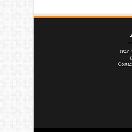
ט
 הבית
ת
Contac