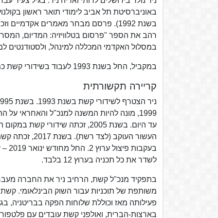
ניר נולד בירושלים לרותי ואריה ניר. בגיל צעיר 
במסלול האקדמי המכללה למינהל, ולסטודנטים למי
במקביל, החל בשנת 1993 לעבוד בשידורי קשת כמנהל תכנון ופרסום.ניר נשוי ואב לשתי ילדות.
קריירה תקשורתית
עד היום. בשנת 2005, זכתה שידור
לשדר את כל תכניה בערוץ 12 בלבד.
בתפקיד מנכ"ל קשת, הרחיב ניר את החברה מעבר 
משותפת של תוכניות עבור השוק הבינלאומי. קשת 
בארצות-הברית, ואולפני קשת עובדים עם פלטפורמות