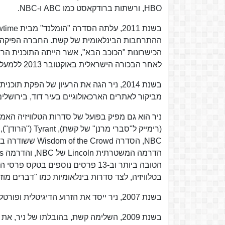
HBO, ורשתות ברודקאסט כמו ABC ו-NBC.
ההתרחבות הבינלאומית של קשת. החברה הפיקה שו
הכישרונות "הכוכב הבא", אשר הייתה התוכנית הר
לאחר הבכורה הישראלית באוקטובר 2013 ללמעלה מ-25 מדינות.
בשנת 2014, ניר הגה את הרעיון של הפקת
מביקור לאתרים הארכאולוגיים בעיר דוד, בירושלים
הטובה ביותר וב-13 פרסים נוספים 
בטלוויזיה, לצד סדרות בינלאומיות כמו "דברים מוזרי
בשנת 2007, ניר ייסד את הזרוע הדיגיטלית ופורטל האינטרנט של קשת, mako.
בשנת 2009, השלימה קשת, בהובלתו של ניר, את רכישת השליטה בערוץ המוזיקה הישראלי לשעבר, ערוץ 24.