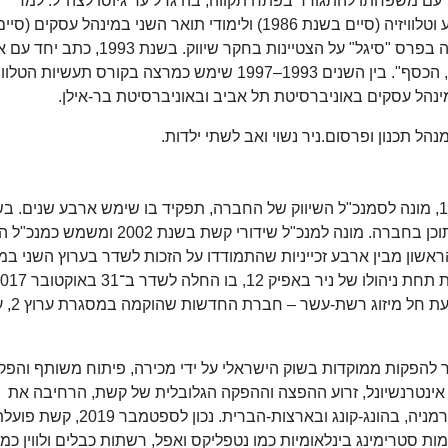
עבר עם משפחתו להתגורר בפתח תקווה, בה גדל עד גיוסו לצה"ל. למד
באוניברסיטת תל אביב לימודי תואר ראשון בקולנוע וטלוויזיה (סיים בשנת 1986) ולימודי תואר השני במינהל עסקים (סי
בשנת 1992). פרסם מבחר מאמרים אקדמיים וזכה בפרס "סיגל" על הצטיינות בחקר שיווק. בשנ
רהב את הספר "פרסום בטלוויזיה: המדיום, המסר, הכסף". בין השנים 1993–1997 שימש כמרצה בקורס תעשיות ה
נהל עסקים באוניברסיטת תל אביב ובאוניברסיטת בר-אילן.
ניר הצטרף לשידורי קשת בשנת 1993. בשנת 1995, מונה לסמנכ"ל השיווק של החברה, תפקיד בו שימש ארבע שנים.
1999, מונה להיות המשנה למנכ"ל והאחראי על התוכן בחברה. מונה למנכ"ל שידורי קשת ב
י קשת במקום הראשון מבין ארבע זכייניות שהתמודדו על הזכות לשדר בערוץ השני ב
בעקבות פיצול ערוץ 2. החל 
להפקות ממוקדות בשוק הישראלי על ידי מכירה, פיתוח משותף והפק
אינטרנשיונל, זרוע ההפצה וההפקה הגלובלית של קשת, הרחיבה את
פעילותה מאז וכוללת שלוחות הפקה בבריטניה, בגרמניה, בהונג-קונג ובארצות-הברית. נכון לספטמבר 2019, ק
 סטרימינג בינלאומיות כמו נטפליקס ואפל, רשתות כבלים ולווין כמו