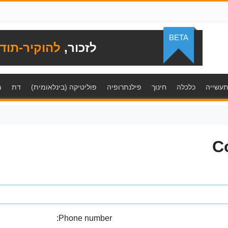
BETA
לזכור,
להוקיר-תוד
עשייה
כלכלה
חינוך
פילנתרופיה
פוליטיקה (בינלאומית)
דת
מ
C
Phone number: