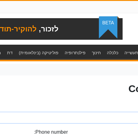
BETA
לזכור,
להוקיר-תוד
עשייה
כלכלה
חינוך
פילנתרופיה
פוליטיקה (בינלאומית)
דת
מ
C
Phone number: