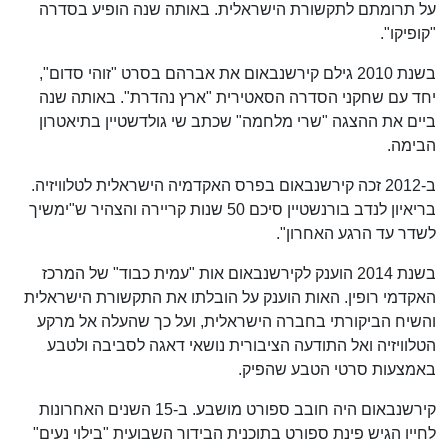
על תרומתם לתקשורת הישראלית. באותה שנה הופיע בסדרה
"קופיקו".
בשנת 2010 גילם קירשנבאום את אברהם בסרט "זוהי סדום",
יחד עם שחקני הסדרה הסאטירית "ארץ נהדרת". באותה שנה
ביים את ההצגה "שרי מלחמה" שכתב שי גולדשטיין בתיאטרון
הבימה.
ב-2012 זכה קירשנבאום בפרס האקדמיה הישראלית לטלוויזיה.
בריאיון לנדב בורנשטיין סיכם 50 שנות קריירה והצהיר ש"ימשיך
לשדר עד הרגע האחרון".
בשנת 2014 הוענק לקירשנבאום אות "עמית כבוד" של המרכז
האקדמי רופין. האות הוענק על הובלתו את התקשורת הישראלית
והשיח הביקורתי בחברה הישראלית, ועל כך שהעלה אל מרקע
הטלוויזיה ואל התודעה הציבורית נושאי דאגה לסביבה ולטבע
באמצעות סרטי הטבע שהפיק.
קירשנבאום היה חובב ספורט מושבע. ב-15 השנים האחרונות
לחייו הגיש פינת ספורט בתוכנית הבידור השבועית "בילוי נעים"