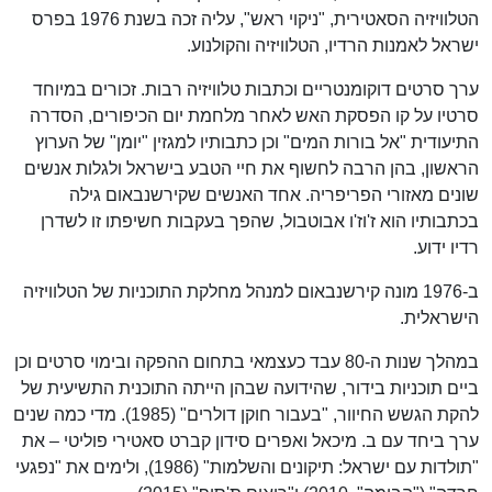
הטלוויזיה הסאטירית, "ניקוי ראש", עליה זכה בשנת 1976 בפרס
ישראל לאמנות הרדיו, הטלוויזיה והקולנוע.
ערך סרטים דוקומנטריים וכתבות טלוויזיה רבות. זכורים במיוחד
סרטיו על קו הפסקת האש לאחר מלחמת יום הכיפורים, הסדרה
התיעודית "אל בורות המים" וכן כתבותיו למגזין "יומן" של הערוץ
הראשון, בהן הרבה לחשוף את חיי הטבע בישראל ולגלות אנשים
שונים מאזורי הפריפריה. אחד האנשים שקירשנבאום גילה
בכתבותיו הוא ז'וז'ו אבוטבול, שהפך בעקבות חשיפתו זו לשדרן
רדיו ידוע.
ב-1976 מונה קירשנבאום למנהל מחלקת התוכניות של הטלוויזיה
הישראלית.
במהלך שנות ה-80 עבד כעצמאי בתחום ההפקה ובימוי סרטים וכן
ביים תוכניות בידור, שהידועה שבהן הייתה התוכנית התשיעית של
להקת הגשש החיוור, "בעבור חוקן דולרים" (1985). מדי כמה שנים
ערך ביחד עם ב. מיכאל ואפרים סידון קברט סאטירי פוליטי – את
"תולדות עם ישראל: תיקונים והשלמות" (1986), ולימים את "נפגעי