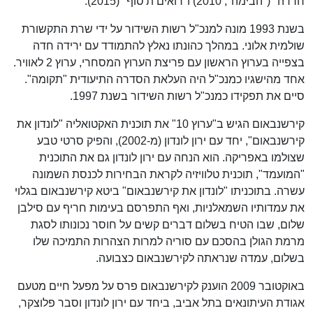
חרדה" ("הבימה", 2010) ו"רואים ת'סוף" (2015).
בשנת 1993 מונה למנכ"ל רשות השידור על ידי שרת התקשורת
שולמית אלוני. במהלך כהונתו נאלץ להתמודד עם ירידה חדה
בצפייה בערוץ הראשון עם פריצת הערוץ המסחרי, ערוץ 2 לאוויר.
אחד מהישגיו כמנכ"ל היה העלאת הסדרה התיעודית "תקומה".
סיים את תפקידו כמנכ"ל רשות השידור בשנת 1997.
קירשנבאום הגיש ב"ערוץ 10" את תוכנית האקטואליה "לונדון את
קירשנבאום", יחד עם ירון לונדון (מ-2002), והפיק סרטי טבע
שצולמו באפריקה. הוא הנחה עם ירון לונדון גם את התוכנית
"המועמד", תוכנית טלוויזיה לקראת הבחירות לכנסת השמונה
עשרה. בתוכניתו "לונדון את קירשנבאום" ביטא קירשנבאום בגלוי
את עמדותיו השמאלניות, ואף התפרסם בעימות חריף עם סילבן
שלום, שבו הטיח בשלום דברים קשים על חוסר נכונותו לסגת
מרמת הגולן בהסכם עם סוריה למרות הצהרות התמיכה שלו
בשלום, עמדה שנראתה לקירשנבאום כצבועה.
באוקטובר 2009 הוענק לקירשנבאום פרס על מפעל חיים מטעם
אגודת העיתונאים בתל אביב, ביחד עם ירון לונדון וסבר פלוצקר,