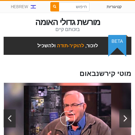
קטיגוריות
HEBREW
מורשת גדולי האומה
בזכותם קיים
BETA
לזכור,
להוקיר-תודה
ולהשכיל
מוטי קירשנבאום