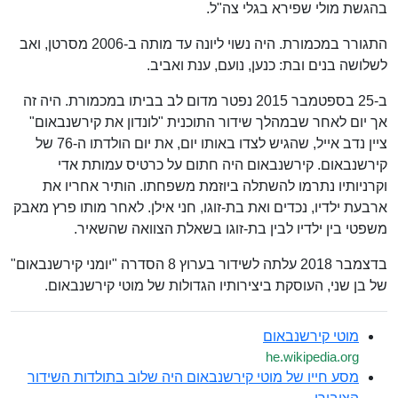
בהגשת מולי שפירא בגלי צה"ל.
התגורר במכמורת. היה נשוי ליונה עד מותה ב-2006 מסרטן, ואב
לשלושה בנים ובת: כנען, נועם, ענת ואביב.
ב-25 בספטמבר 2015 נפטר מדום לב בביתו במכמורת. היה זה
אך יום לאחר שבמהלך שידור התוכנית "לונדון את קירשנבאום"
ציין נדב אייל, שהגיש לצדו באותו יום, את יום הולדתו ה-76 של
קירשנבאום. קירשנבאום היה חתום על כרטיס עמותת אדי
וקרניותיו נתרמו להשתלה ביוזמת משפחתו. הותיר אחריו את
ארבעת ילדיו, נכדים ואת בת-זוגו, חני אילן. לאחר מותו פרץ מאבק
משפטי בין ילדיו לבין בת-זוגו בשאלת הצוואה שהשאיר.
בדצמבר 2018 עלתה לשידור בערוץ 8 הסדרה "יומני קירשנבאום"
של בן שני, העוסקת ביצירותיו הגדולות של מוטי קירשנבאום.
מוטי קירשנבאום
he.wikipedia.org
מסע חייו של מוטי קירשנבאום היה שלוב בתולדות השידור