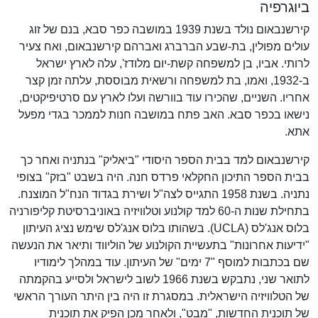
ביוגרפיה
קירשנבאום נולד בשנת 1939 במושבה כפר סבא, בנם של זוג
עולים מפולין, בת-שבע הברברג ואברהם קירשנבאום, ואח צעיר
לרותי. אביו, בן למשפחה קשת-יום מלודז', עלה לארץ ישראל
ב-1932, ואמו, בת למשפחה ורשאית מבוססת, עלתה זמן קצר
אחריו. השניים, שהכירו עוד בוורשה ועלו לארץ עם סרטיפיקטים,
נישאו בכפר סבא. האב פתח במושבה חנות לממכר בגדי מפעל
אתא.
קירשנבאום למד בבית הספר היסודי "ביאליק" בנתניה ואחר כך
בבית הספר התיכון החקלאי פרדס חנה. היה בשבט "בזק" בצופי
נתניה. בשנת 1958 התגייס לצה"ל ושירת בגדוד הנח"ל המוצנח.
בתחילת שנות ה-60 למד קולנוע וטלוויזיה באוניברסיטת קליפורניה
בלוס אנג'לס (UCLA). בשהותו בלוס אנג'לס שימש נציג העיתון
"ידיעות אחרונות" בתעשיית הקולנוע של הוליווד ותיאר את הנעשה
שם בכתבות למוסף "7 ימים" של העיתון. עוד במהלך לימודיו
לתואר שני, נתבקש בשנת 1966 לשוב לישראל ולסייע בהקמתה
של הטלוויזיה הישראלית. במסגרת זו היה בין היתר העורך הראשי
של תוכנית החדשות, "מבט", ולאחר מכן הפיק את תוכנית