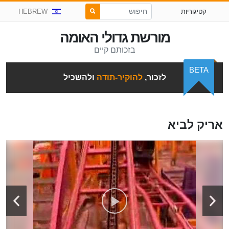
קטיגוריות
HEBREW
מורשת גדולי האומה
בזכותם קיים
BETA
לזכור,
להוקיר-תודה
ולהשכיל
אריק לביא