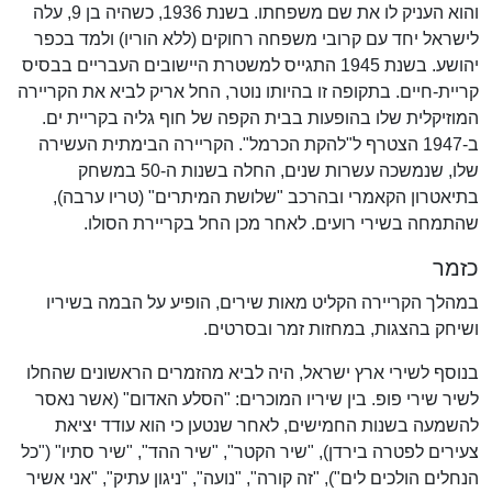
והוא העניק לו את שם משפחתו. בשנת 1936, כשהיה בן 9, עלה
לישראל יחד עם קרובי משפחה רחוקים (ללא הוריו) ולמד בכפר
יהושע. בשנת 1945 התגייס למשטרת היישובים העבריים בבסיס
קריית-חיים. בתקופה זו בהיותו נוטר, החל אריק לביא את הקריירה
המוזיקלית שלו בהופעות בבית הקפה של חוף גליה בקריית ים.
ב-1947 הצטרף ל"להקת הכרמל". הקריירה הבימתית העשירה
שלו, שנמשכה עשרות שנים, החלה בשנות ה-50 במשחק
בתיאטרון הקאמרי ובהרכב "שלושת המיתרים" (טריו ערבה),
שהתמחה בשירי רועים. לאחר מכן החל בקריירת הסולו.
כזמר
במהלך הקריירה הקליט מאות שירים, הופיע על הבמה בשיריו
ושיחק בהצגות, במחזות זמר ובסרטים.
בנוסף לשירי ארץ ישראל, היה לביא מהזמרים הראשונים שהחלו
לשיר שירי פופ. בין שיריו המוכרים: "הסלע האדום" (אשר נאסר
להשמעה בשנות החמישים, לאחר שנטען כי הוא עודד יציאת
צעירים לפטרה בירדן), "שיר הקטר", "שיר ההד", "שיר סתיו" ("כל
הנחלים הולכים לים"), "זה קורה", "נועה", "ניגון עתיק", "אני אשיר