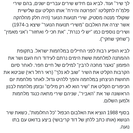
לך שיר" ועוד. לביא גם חידש שירים עבריים ישנים, בהם שירי
פלמ"ח לתקליטו "הפרוטה והירח" אותו הקליט עם שלישיית
שוקולד מנטה מסטיק, שירי תנועות הנוער (היה חלק מהלהקה
אשר יצרה את האלבום "משירי תנועות הנוער" שיצא ב-1974)
ושירים נוספים כמו "יש לי כנרת", "את חכי לי ואחזור" ו"אני מאמין"
("שחקי שחקי").
לביא הופיע רבות לפני החיילים במלחמות ישראל. בתקופת
ההמתנה למלחמת ששת הימים נרתם לעידוד רוח העם ושר את
הפזמון "נאצר מחכה לרבין" למילים של חיים חפר. לאחר סיום
הקרבות הקליט את השיר "שוב לא נלך" (ראי רחל ראי) שביטא את
תחושת הניצחון במלחמה והפך ללהיט גדול. לאחר מלחמת יום
הכיפורים הקליט את "שיר הוא לא רק מילים" ובזמן מלחמת לבנון
הראשונה שר את "האביר", שניהם שירי מחאה כנגד מלחמות
ולמען השלום.
בסוף 1988 הוציא את האלבום הכפול "כל החלומות", כשאת שיר
הנושא (אותו כתב ללחן של דוד קריבושי) ביצע בדואט עם בתו
נועה.