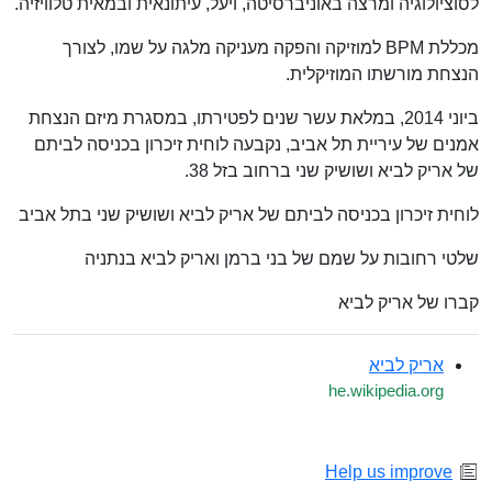
לסוציולוגיה ומרצה באוניברסיטה, ויעל, עיתונאית ובמאית טלוויזיה.
מכללת BPM למוזיקה והפקה מעניקה מלגה על שמו, לצורך
הנצחת מורשתו המוזיקלית.
ביוני 2014, במלאת עשר שנים לפטירתו, במסגרת מיזם הנצחת
אמנים של עיריית תל אביב, נקבעה לוחית זיכרון בכניסה לביתם
של אריק לביא ושושיק שני ברחוב בזל 38.
לוחית זיכרון בכניסה לביתם של אריק לביא ושושיק שני בתל אביב
שלטי רחובות על שמם של בני ברמן ואריק לביא בנתניה
קברו של אריק לביא
אריק לביא
he.wikipedia.org
Help us improve