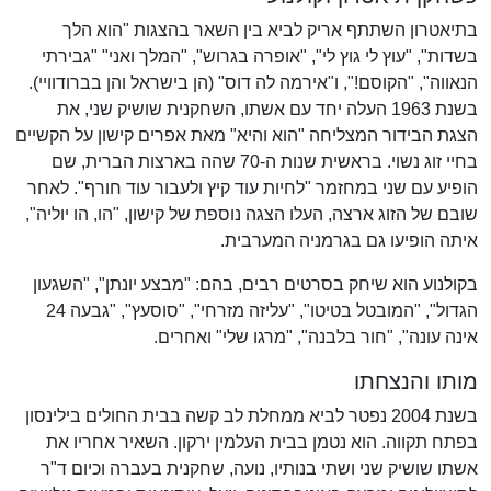
בתיאטרון השתתף אריק לביא בין השאר בהצגות "הוא הלך
בשדות", "עוץ לי גוץ לי", "אופרה בגרוש", "המלך ואני" "גבירתי
הנאווה", "הקוסם!", ו"אירמה לה דוס" (הן בישראל והן בברודוויי).
בשנת 1963 העלה יחד עם אשתו, השחקנית שושיק שני, את
הצגת הבידור המצליחה "הוא והיא" מאת אפרים קישון על הקשיים
בחיי זוג נשוי. בראשית שנות ה-70 שהה בארצות הברית, שם
הופיע עם שני במחזמר "לחיות עוד קיץ ולעבור עוד חורף". לאחר
שובם של הזוג ארצה, העלו הצגה נוספת של קישון, "הו, הו יוליה",
איתה הופיעו גם בגרמניה המערבית.
בקולנוע הוא שיחק בסרטים רבים, בהם: "מבצע יונתן", "השגעון
הגדול", "המובטל בטיטו", "עליזה מזרחי", "סוסעץ", "גבעה 24
אינה עונה", "חור בלבנה", "מרגו שלי" ואחרים.
מותו והנצחתו
בשנת 2004 נפטר לביא ממחלת לב קשה בבית החולים בילינסון
בפתח תקווה. הוא נטמן בבית העלמין ירקון. השאיר אחריו את
אשתו שושיק שני ושתי בנותיו, נועה, שחקנית בעברה וכיום ד"ר