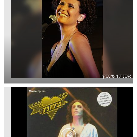
אסנת וישינסקי