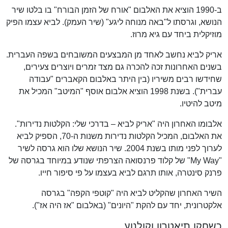
ב-1990 הוציא את האלבום "אורח של הזמן הבורח" בו בלטו שיר
הנושא, וגרסתו ל"באה מנוחה ליגע" (שיר העמק). לביא עצמו הפיק
מוזיקלית ביחד עם גיא מרוז.
אריק לביא נחשב לאחד מן המבצעים המשובחים בשפה העברית.
בשנים האחרונות זכה להכרה גם מצד זמרים ויוצרים צעירים,
שחידשו רבים משיריו (בין היתר באלבום הקאברים "עבודה
עברית"). בשנת 1998 הוציא אלבום אוסף "המיטב" המכיל את
מיטב להיטיו.
אלבומו האחרון היה "אריק לביא – בדרכי שלי: הקלטות נדירות".
את האלבום, המכיל הקלטות נדירות משנות ה-70, הספיק לביא
לערוך לפני מותו בשנת 2004. שיר הנושא שלו הוא גרסה לשיר
"My Way" של קלוד פרנסואה הצרפתי שנודע במיוחד בגרסה של
פרנק סינטרה, אותו תרגם לביא בעצמו על פי סיפור חייו.
השיר האחרון שהקליט לביא היה "קוטפי הקפה" בגרסה
אלקטרונית, יחד עם להקת "היונים" (באלבום "אז היה אז").
כשחקן תיאטרון וקולנוע