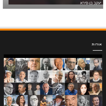
יעקב בן-סירא
אודות