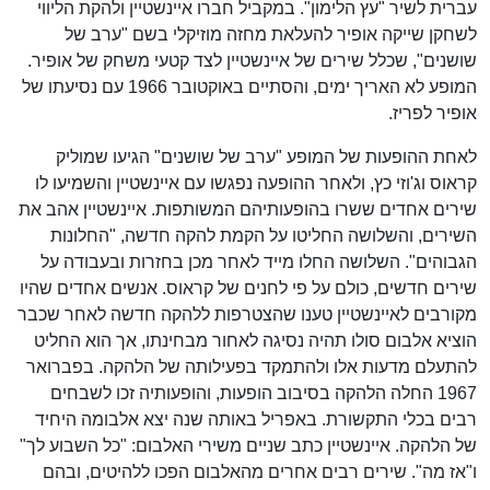
עברית לשיר "עץ הלימון". במקביל חברו איינשטיין ולהקת הליווי
לשחקן שייקה אופיר להעלאת מחזה מוזיקלי בשם "ערב של
שושנים", שכלל שירים של איינשטיין לצד קטעי משחק של אופיר.
המופע לא האריך ימים, והסתיים באוקטובר 1966 עם נסיעתו של
אופיר לפריז.
לאחת ההופעות של המופע "ערב של שושנים" הגיעו שמוליק
קראוס וג'וזי כץ, ולאחר ההופעה נפגשו עם איינשטיין והשמיעו לו
שירים אחדים ששרו בהופעותיהם המשותפות. איינשטיין אהב את
השירים, והשלושה החליטו על הקמת להקה חדשה, "החלונות
הגבוהים". השלושה החלו מייד לאחר מכן בחזרות ובעבודה על
שירים חדשים, כולם על פי לחנים של קראוס. אנשים אחדים שהיו
מקורבים לאיינשטיין טענו שהצטרפות ללהקה חדשה לאחר שכבר
הוציא אלבום סולו תהיה נסיגה לאחור מבחינתו, אך הוא החליט
להתעלם מדעות אלו ולהתמקד בפעילותה של הלהקה. בפברואר
1967 החלה הלהקה בסיבוב הופעות, והופעותיה זכו לשבחים
רבים בכלי התקשורת. באפריל באותה שנה יצא אלבומה היחיד
של הלהקה. איינשטיין כתב שניים משירי האלבום: "כל השבוע לך"
ו"אז מה". שירים רבים אחרים מהאלבום הפכו ללהיטים, ובהם