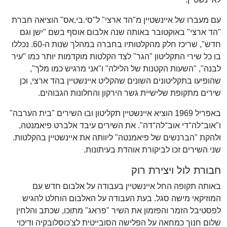
עם מעברו של איינשטיין מ"הד ארצי" ל"סי.בי.אס" הוציאה חברת
"הד ארצי" באוקטובר באותה שנה אלבום אוסף בשם "ישן וגם
חדש", שריכז חלק מהקלטותיו בחברה במהלך שנות ה-60. נכללו
בו כל שירי התקליטון "הגר" לצד הקלטות מוקדמות יותר כמו "עיר
לבנה", "השעות הקטנות של הלילה" ו"אני מרגיש כמו מלך",
שהופיעו בתקליטונים השונים שהקליט איינשטיין בהד ארצי, וכן
שירים מתקופת שלישיית גשר הירקון והחלונות הגבוהים.
באפריל 1969 הוציא איינשטיין תקליטון ובו השירים "בית הערבה"
ו"אוב־לה־די אוב־לה־דה". את השירים עיבד אלברט פיאמנטה,
ולהקת "הברנשים של פיאמנטה" ליוותה את איינשטיין בהקלטות.
שני השירים זכו לביקורת אוהדת בעיתונות.
חבורת לול ויצירת רוק
באותה תקופה החל איינשטיין בעבודה על אלבום חדש עם
המוזיקאי מישה סגל. בעת העבודה על האלבום הוחלט להגיש
לפסטיבל הזמר והפזמון את השיר "פראג" מתוכו, שכתב והלחין
שלום חנוך כמחאה על הפלישה הסובייטית לצ'כוסלובקיה ודיכוי