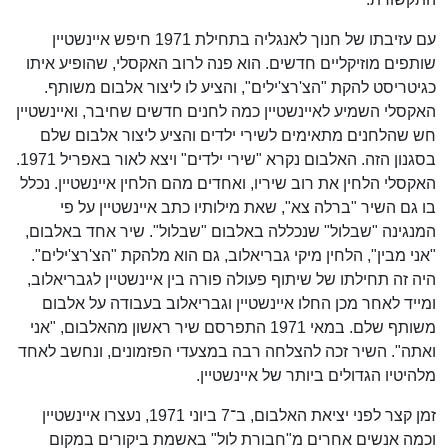
עם עזיבתו של חנוך לאנגליה בתחילת 1971 חיפש איינשטיין
שותפים מוזיקליים חדשים. הוא פנה לרוב האקסלי, שהופיע איתו
כגיטריסט להקת "הצ'רצ'ילים", והציע לו ליצור אלבום משותף.
האקסלי השמיע לאיינשטיין כמה לחנים חדשים שחיבר, ואיינשטיין
חש שהלחנים מתאימים לשירי ילדים והציע ליצור אלבום שלם
בסגנון הזה. האלבום נקרא "שירי ילדים" ויצא לאור באפריל 1971.
האקסלי הלחין את רוב שיריו, ואחדים מהם הלחין איינשטיין. נכלל
בו גם השיר "ברלה צא", שאת מילותיו כתב איינשטיין על פי
המנגינה "שבלול" שנכללה באלבום "שבלול". שיר אחד באלבום,
"אני מבין", הלחין מיקי גבריאלוב, גם הוא מלהקת "הצ'רצ'ילים".
היה זה תחילתו של שיתוף פעולה פורה בין איינשטיין לגבריאלוב,
ומייד לאחר מכן החלו איינשטיין וגבריאלוב בעבודה על אלבום
משותף שלם. במאי 1971 התפרסם שיר ראשון מהאלבום, "אני
ואתה". השיר זכה להצלחה רבה במצעדי הפזמונים, ונחשב לאחד
מלהיטיו הגדולים ביותר של איינשטיין.
זמן קצר לפני יציאת האלבום, ב־7 ביוני 1971, נעצרו איינשטיין
וכמה אנשים אחרים מ"חבורת לול" באשמת ביקורים במקום