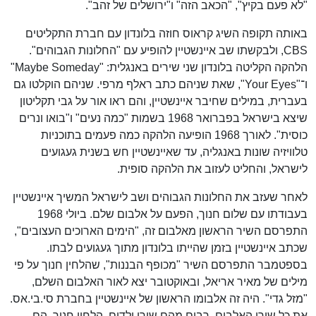
"לא פעם בקיץ", "הכאב הזה" ו"ירושלים של זהב".
באותה תקופה השיג קראוס חוזה בלונדון עם חברת התקליטים
CBS, ולבקשתו שב איינשטיין להופיע עם "החלונות הגבוהים".
הלהקה הקליטה בלונדון שני שירים באנגלית: "Maybe Someday"
ו־"Your Eyes", שאת שניהם כתב ראלף מרפי. שניהם הוקלטו גם
בעברית, במילים שחיבר איינשטיין, והם ראו אור על גבי תקליטון
שיצא בישראל בפברואר 1968 בשמות "כמה נעים" ו"בואו ונרים
כוסית". לאורך 1968 הופיעה הלהקה כמה פעמים בתוכניות
טלוויזיה שונות באנגליה, עד שאיינשטיין חש בשנית געגועים
לישראל, והחליט לעזוב את הלהקה סופית.
לאחר שעזב את החלונות הגבוהים ושב לישראל המשיך איינשטיין
בעבודתו עם שלום חנוך, הפעם על אלבום שלם. ביולי 1968
התפרסם השיר הראשון מאלבום זה, "הימים הארוכים העצובים",
שכתב איינשטיין בזמן שהייתו בלונדון מתוך געגועים לבתו.
בספטמבר התפרסם השיר "מכופף הבננות", שהלחין חנוך על פי
מילים של מאיר אריאל, ובאוקטובר יצא לאור האלבום השלם,
"מזל גדי". היה זה אלבומו הראשון של איינשטיין בחברת סי.בי.אס.
את כל שירי האלבום, רבים מהם שירי ילדים, הלחין חנוך. הם