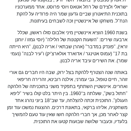
ישראלי ולצידם של רחל אטאס ויוסי פרוסט. אחד ממערכוניו
בתוכנית התיאטרון שביים גדעון שמר היה פרודיה על להקת
הנח"ל. משחקו של איינשטיין זכה לשבחים בעיתונות.
בשנת 1960 הוציא איינשטיין מיני אלבום סולו ראשון, שכלל
ארבעה שירים: "השעות הקטנות של הלילה" (יוסי גמזו / יוחנן
זראי), "פונדק במדבר" (אהרן שבתאי / אריה לבנון), "היא הייתה
בת 17" (עמוס אטינגר / אדוארד אולארצ'יק) ו"עיר לבנה" (נעמי
שמר). את השירים עיבד אריה לבנון.
באותה שנה הצטרף ללהקת בצל ירוק, שבה היו חברים גם אורי
זוהר, חיים טופול, גבי עמרני, אילנה רובינא, זהרירה חריפאי
ואחרים. איינשטיין השתתף בתפקיד משני בתוכניתה של הלהקה
"חתול בשק", שעלתה ב־1960. בין היתר בלט קולו בשיר "ליפא
העגלון". התוכנית זכתה להצלחה, עד שב־18 ביוני נהרג אחד
משחקניה, אליהו ברקאי, בתאונת דרכים. ההצגות נמשכו עוד זמן
קצר לאחר מכן, אך חברי הלהקה חשו שאין עוד טעם להמשיך
בלעדיו, וכעבור שלושה שבועות קטעו את התוכנית.