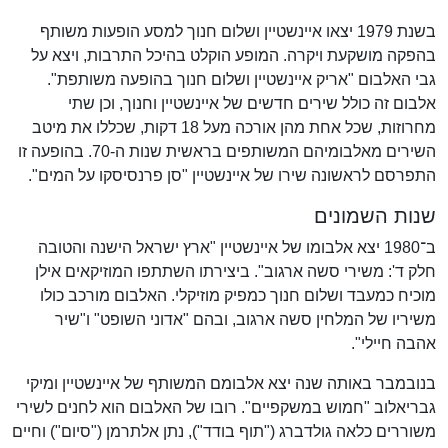
בשנת 1979 יצאו איינשטיין ושלום חנוך למסע הופעות משותף
בהפקה מושקעת ויקרה. המופע הוקלט בהיכל התרבות, ויצא על
גבי האלבום "אריק איינשטיין ושלום חנוך בהופעה משותפת".
אלבום זה כולל שירים חדשים של איינשטיין וחנוך, וכן שתי
מחרוזות, שכל אחת מהן אורכה מעל 18 דקות, שכללו את מיטב
השירים מאלבומיהם המשותפים בראשית שנות ה-70. בהופעה זו
התפרסם לראשונה שירו של איינשטיין "סן פרנסיסקו על המים".
שנות השמונים
ב־1980 יצא אלבומו של איינשטיין "ארץ ישראל הישנה והטובה
חלק ד': משירי סשה ארגוב". ביצירתו השתתפו המוזיקאים אילן
מוכיח כמעבד ושלום חנוך כמפיק מוזיקלי. האלבום מורכב כולו
משיריו של המלחין סשה ארגוב, ובהם "אדוני השופט" ו"שיר
אהבה חיילי".
בנובמבר באותה שנה יצא אלבומם המשותף של איינשטיין ומיקי
גבריאלוב "חמוש במשקפיים". רובו של האלבום הוא לחנים לשירי
משוררים כלאה גולדברג ("תוף בודד"), נתן אלתרמן ("סיום") וחיים