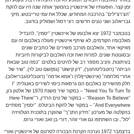
זמן קצר. הופעותיו של איינשטיין בהמשך אותה שנה היו עם להקת
"הצ'רצ'ילים" בהרכבה המחודש, שכלל את עמי טרייבטש, מיקי
גבריאלוב ושני נגנים חדשים: רוני דמול ושמוליק בודגוב.
בנובמבר 1972 יצא אלבומו של איינשטיין "יסמין". להבדיל
מאלבומיו הקודמים, לא שיתף איינשטיין פעולה באלבום זה עם
מוזיקאי אחד, והאלבום מורכב משירים של כותבים שונים
ובסגנונות שונים. למרות זאת זכה האלבום לביקורות חיוביות
בעיתונות, והניב מספר רב של להיטים בולטים: "כמה טוב שבאת
הביתה" (רוטבליט/חנוך), "דון קישוט" (גפן/שם טוב לוי), "שיר של
אחרי מלחמה" (איינשטיין/לוי) ו"אמא אדמה" (רוטבליט/גבריאלוב).
חלק מהשירים באלבום הם גרסאות כיסוי לשירים באנגלית: "I
Need You To Turn To" – במקור שיר משנת 1970 של אלטון ג'ון,
"Reason To Believe" – במקור של טים הרדין, ו־"Here There
And Everywhere" – במקור של להקת הביטלס. "יסמין" מסתיים
בהקלטה של מערכון "חידון התנ"ך" שהוקרן בתוכנית הטלוויזיה
"לול", ובו השתתפו גם אורי זוהר, דורי בן זאב ואורי גרוס.
בדצמבר 1972 נערכה הקרנת הבכורה לסרטם של איינשטיין ואורי