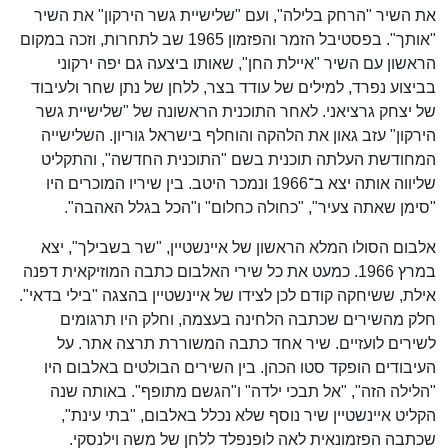
את השיר "הרחק בלילה", ועם "שלישיית גשר הירקון" את השיר
"אותך". בפסטיבל הזמר והפזמון 1965 שב לתחרות, וזכה במקום
הראשון עם השיר "איילת החן", שאותו ביצעה גם יפה ירקוני
בביצוע נפרד, למילים של עודד בצר, ללחן של נתן שחר ולעיבוד
של יצחק גרציאני. לאחר התוכנית הראשונה של "שלישיית גשר
הירקון" עזב גאון את הלהקה והוחלף בישראל גוריון. השלישייה
המחודשת העלתה תוכנית בשם "התוכנית החדשה", והתקליט
שליווה אותה יצא ב־1966 ונמכר היטב. בין שיריו המוכרים היו
"סימן שאתה צעיר", "כחולה כחלום" ו"הכל בגלל האהבה".
אלבום הסולו המלא הראשון של איינשטיין, "שר בשבילך", יצא
במרץ 1966. כמעט את כל שירי האלבום כתבה המוזיקאית דפנה
אילת, ששיחקה קודם לכן לצידו של איינשטיין בהצגה "בילי בדאי".
חלק מהשירים שכתבה הלחינה בעצמה, וחלק היו תרגומים
לשירים לועזיים. שיר אחד כתבה המשוררת תרצה אתר. על
העיבודים הופקד סטו הכהן. בין השירים הבולטים באלבום היו
"הלילה הזה", "אל תבכי ילדה" ו"הגשם מתופף". באותה שנה
הקליט איינשטיין שיר נוסף שלא נכלל באלבום, "בתי עינת",
שכתבה הפזמונאית לאה לופנפלד ללחן של משה וילנסקי.