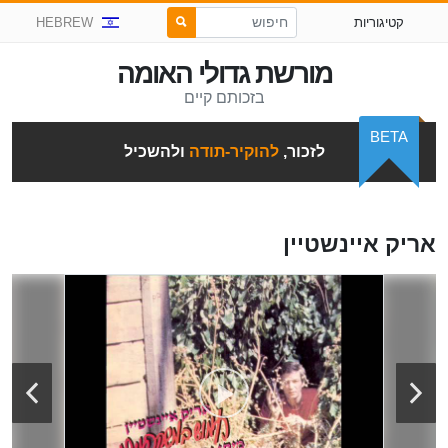
קטיגוריות
HEBREW
מורשת גדולי האומה
בזכותם קיים
BETA
לזכור,
להוקיר-תודה
ולהשכיל
אריק איינשטיין