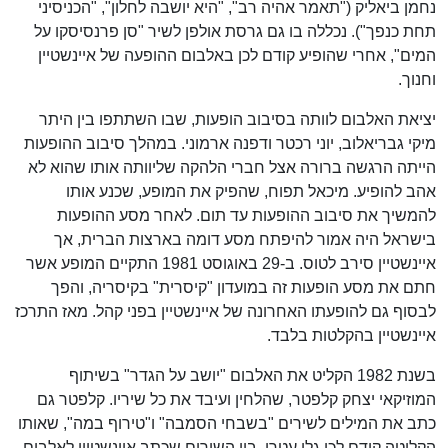
נחמן ביאליק ("תאמר אהיה רב", "היא יושבה לחלון", "הכניסיני
תחת כנפך"). נכללה בו גם גרסת אולפן לשיר "סן פרנסיסקו על
המים", אחרי שהופיע קודם לכן באלבום ההופעה של איינשטיין
וחנוך.
יציאת האלבום לוותה בסיבוב הופעות, שבו השתתפו בין היתר
מיקי גבריאלוב, יוני רכטר ודפנה ארמוני. במהלך סיבוב ההופעות
הייתה הרגשה ברורה אצל חברי הלהקה שליוותה אותו שהוא לא
אהב להופיע. מיכאל תפוח, שהפיק את המופע, שכנע אותו
להמשיך את סיבוב ההופעות עד תום. לאחר מסע ההופעות
בישראל היה אמור להיפתח מסע דומה בארצות הברית, אך
איינשטיין סירב לטוס. ב-29 באוגוסט 1981 התקיים המופע אשר
חתם את מסע הופעות זה במועדון "קיסרית" בקיסריה, והפך
לבסוף גם להופעתו האחרונה של איינשטיין בפני קהל. מאז התרכז
איינשטיין בהקלטות בלבד.
בשנת 1982 הקליט את האלבום "יושב על הגדר" בשיתוף
המוזיקאי יצחק קלפטר, שהלחין ועיבד את כל שיריו. קלפטר גם
כתב את המילים לשירים "בשבחי הסמבה" ו"טירוף במה", שאותו
הקליטה קודם לכן גלי עטרי. בין השירים שכתב איינשטיין לאלבום