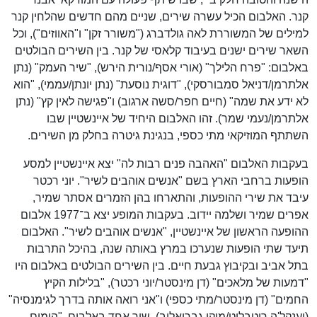
קנר. האלבום הכיל עשרה שירים, שניים מהם חדשים שהלחין קנר
למילים של המשוררת לאה גולדברג ("משורר זקן" ו"האווזים"), וכל
השאר שירים ישנים בעיבוד קלאסי של קנר. בין השירים הבולטים
באלבום: "פרח הלילך" (אורי אסף/נורית הירש), "שיר העמק" (נתן
אלתרמן/דניאל סמבורסקי), "דוגית נוסעת" (נתן יונתן/עממי), "הוא
לא ידע את שמה" (חיים חפר/סשה ארגוב) ו"פגישה לאין קץ" (נתן
אלתרמן/נעמי שמר). זהו האלבום היחיד של איינשטיין שבו
השתתף המוזיקאי מתי כספי, בנגינת גיטרה בחלק מן השירים.
בעקבות האלבום "האהבה פנים רבות לה" יצא איינשטיין למסע
הופעות ברחבי הארץ בשם "אנשים אוהבים לשיר". יוני רכטר
עיבד את שירי ההופעות, והתארחו בהן הזמרים אסתר שמיר,
אפרים שמיר ושלמה יידוב. בעקבות המופע יצא ב־1977 אלבום
ההופעה הראשון של איינשטיין, "אנשים אוהבים לשיר". האלבום
תיעד שתי הופעות שנערכו במרץ באותה שנה, בהיכל התרבות
בתל אביב ובקיבוץ גבעת חיים. בין השירים הבולטים באלבום היו
"דמעות של מלאכים" (דן מינסטר/יוני רכטר), "בלילות הקיץ
החמים" (דן מינסטר/מתי כספי) ו"אני רואה אותה בדרך לגימנסיה"
(יענקל'ה רוטבליט/מיקי גבריאלוב). שיר אחד באלבום, "הימים