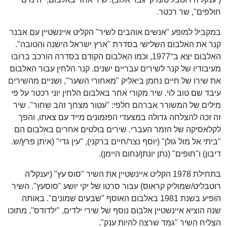
חולפים", שר רכטר.
במקביל למופע "אנשים אוהבים לשיר" הקליט איינשטיין עם אבנר
קנר את האלבום השלישי בסדרת "ארץ ישראל הישנה והטובה".
האלבום יצא ב־1977, וכמו האלבום הקודם בסדרה הורכב ברובו
מעיבודיו של קנר לשירים עבריים ישנים. קנר הלחין עבור האלבום
את שירו של חיים נחמן ביאליק "מאחורי השער", ושניים מהשירים
עיבד שם טוב לוי. שיר מקורי אחר באלבום הלחין יוני רכטר על פי
מילים של המשורר אברהם חלפי: "עטור מצחך זהב שחור". שיר
זה זכה להצלחה גדולה במצעדי הפזמונים מייד עם צאתו, והפך
לקלאסיקה של הזמר העברי. שירים בולטים אחרים באלבום הם
"ביתי אל מול גולן" (יוסף נצר/חיים ברקני), "עין גדי" (איתן פרץ/ש.
דיבון) ו"חופים" (נתן יונתן/נחום היימן).
בתחילת 1978 הקליט איינשטיין את השיר "סוס עץ" (יענקל'ה
רוטבליט/שמוליק קראוס) עבור סרטו של יקי יושע "סוסעץ". השיר
הופיע בשנת 1981 באלבום האוסף "שבעים שמונים". באותה
שנה הוציא איינשטיין אלבום נוסף של שירי ילדים, "ילדודס", מתוכו
הצליח השיר "גמד שרצה להיות ענק".