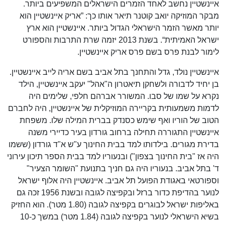
איינשטיין נחשב לאחד הזמרים הישראלים המשפיעים ביותר.
מבקר המוזיקה יואב קוטנר תיאר אותו כך: ”אריק איינשטיין הוא
יותר מאשר הזמר הישראלי הגדול ביותר. איינשטיין הוא ארץ
ישראל האמיתית“. בשנת 2013 יזמה שרת התרבות והספורט
לימור לבנת פרס בשם פרס אריק איינשטיין.
איינשטיין נולד, גדל והתחנך בתל אביב בשם אריה לייב איינשטיין.
בן יחיד לדבורה ולשחקן תיאטרון ה"אהל" יעקב איינשטיין, הילד
נקרא על שמו של סבו. המשורר אברהם חלפי, שלימים היה
לדמות משמעותית בקריירה המוזיקלית של איינשטיין, היה לחברם
הטוב של הוריו ואף שימש כסנדק בברית המילה שלו. משפחת
איינשטיין התגוררה תחילה ברחוב גורדון בעיר כדיירי משנה
בדירת מגורים. בילדותו למד בבית החינוך ע"ש א"ד גורדון (ששמו
היה אז "בית החינוך בצפון") ובנעוריו למד בבית הספר תיכון עירוני
ד' בתל אביב. בנעוריו היה גם חניך בתנועת "השומר הצעיר"
וספורטאי באגודת הפועל תל אביב. איינשטיין היה אלוף ישראל
לנוער בהדיפת כדור ברזל ובקפיצה לגובה ובשנת 1956 זכה גם
באליפות ישראל לבוגרים בקפיצה לגובה (1.80 מטר). הוא החזיק
בשיא הישראלי לנוער בקפיצה לגובה (1.84 מטר) במשך כ-10