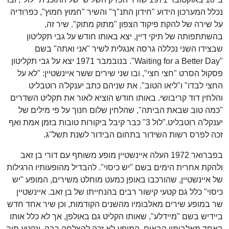
נכלל המערכון הידוע "חידון התנ"ך" והשיר "חמוץ חמוץ", כפרודיה
על שירה של להקת פיקוד הצפון "מתוק מתוק". שיר זה,
בהשתתפותה של תיקי דיין, יצא באותו חודש על גבי תקליטון
שבצידו השני נכללה גרסה אנגלית לשיר "אני ואתה" בשם
"Waiting for a Better Day". בנובמבר 1971 יצא על גבי תקליטון
פסקול הסרט "חצי חצי", ובו שני שירים ששר איינשטיין: "לא על
החצי לבדו" ו"ליאו הטוב". את שניהם כתב יענקל'ה רוטבליט
והלחין דוד קריבושי. באותו חודש הוציא לאור את תקליט השדרים
"כמה טוב שבאת הביתה", שהלחין שלום חנוך על פי מילים של
יענקל'ה רוטבליט."לול 3" כבר קיבל ביקורות טובות בזמן אמת ואף
זכה לפרס רשות השידור בתחום הבידור לשנת תשל"ג.
בפברואר 1972 העלה איינשטיין מופע משותף עם דורי בן זאב
ולהקת אחרית הימים בשם "יש כיסוי". להבדיל מהופעותיו הרגילות
של איינשטיין, שהורכבו באופן כמעט מוחלט משירים, המופע "יש
כיסוי" כלל גם קטעי קישור רבים בהנחייתו של בן זאב. איינשטיין
שר במופע שירים מאלבומיו מהשנים הקודמות, וכן שיר אחד חדש
ביידיש בשם "מיידלע", שאותו הקליט גם באולפן, אך לא כלל אותו
באחד מאלבומיו הבאים. המופע לא זכה להצלחה רבה, ונקטע תוך