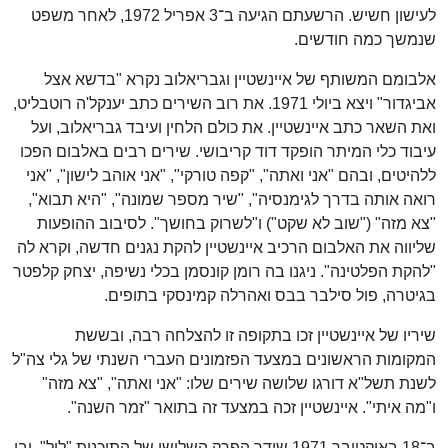
לעישון חשיש. הרשעתם הגיעה ב־3 אפריל 1972, לאחר משפט
שנמשך כמה חודשים.
אלבומם המשותף של איינשטיין וגבריאלוב נקרא "בדשא אצל
אביגדור" ויצא ביולי 1971. את רוב השירים כתב יענקל'ה רוטבליט,
ואת השאר כתב איינשטיין. את כולם הלחין ועיבד גבריאלוב, ועל
עיבוד כלי המיתר הופקד דוד קריבושי. שירים רבים באלבום הפכו
ללהיטים, ובהם "אני ואתה", "קפה טורקי", "אני אוהב לישון", "אני
רואה אותה בדרך לגימנסיה", "שיר מספר שמונה", "היא תבוא",
"צא מזה" ("שוב לא שקט") ו"לשרוק בחושך". לסיבוב ההופעות
שליווה את האלבום הרכיב איינשטיין להקת נגנים חדשה, וקרא לה
"להקת הפלטינה". ניגנו בה רומן קונסמן בכלי נשיפה, יצחק קלפטר
בגיטרה, פול סילבר בבס ואהרלה קמינסקי בתופים.
שיריו של איינשטיין זכו בתקופה זו להצלחה רבה, ובששת
המקומות הראשונים במצעד הפזמונים העברי השנתי של גלי צה"ל
לשנת תשל"א דורגו שלושה שירים שלו: "אני ואתה", "צא מזה"
ו"מה איתי". איינשטיין זכה במצעד זה בתואר "זמר השנה".
ב־18 באוקטובר 1971 שודר הפרק השלישי של התוכנית "לול", ובו