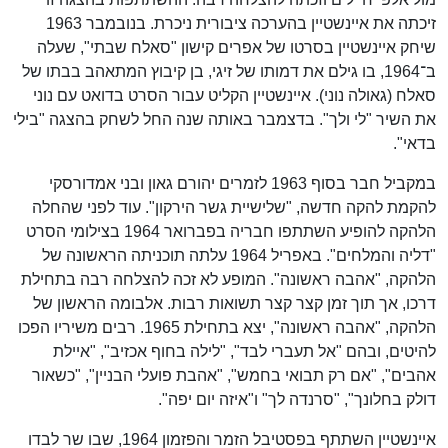
זיכתה את איינשטיין בהערכה ציבורית ניכרת. בנובמבר 1963
שיחק איינשטיין בסרטו של אפרים קישון "סאלח שבתי", שעלה
ב־1964, בו גילם את דמותו של זיגי, בן קיבוץ המתאהב בבתו של
סאלח (גאולה נוני). איינשטיין הקליט עבור הסרט בדואט עם נוני
את השיר "לי ולך". בדצמבר באותה שנה החל לשחק בהצגה "בילי
בדאי".
במקביל חבר בסוף 1963 לזמרים יהורם גאון ובני אמדורסקי
להקמת להקה חדשה, "שלישיית גשר הירקון". עוד לפני שהחלה
הלהקה להופיע השתתפו חבריה בפברואר 1964 בצילומי הסרט
"דליה והמלחים". באפריל 1964 עלתה תוכניתה הראשונה של
הלהקה, "אהבה ראשונה". המופע לא זכה להצלחה רבה בתחילת
דרכו, אך תוך זמן קצר קצר תשואות רבות. אלבומה הראשון של
הלהקה, "אהבה ראשונה", יצא בתחילת 1965. רבים משיריו הפכו
להיטים, ובהם "אל תעברי לבד", "לילה בחוף אכזיב", "איילת
אהבים", "אם רק תבואי בחמש", "אהבת פועלי הבניין", "כשאור
דולק בחלונך", "סרנדה לך" ו"איזה יום יפה".
איינשטיין השתתף בפסטיבל הזמר והפזמון 1964, שבו שר לבדו