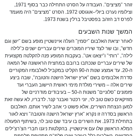
זוהר "מציצים". העבודה על הסרט התחילה כבר בסוף 1971,
וצילומיו נערכו ביולי–אוגוסט 1972. הסרט "מציצים" היה מועמד
לפרס דב הזהב בפסטיבל ברלין בשנת 1973.
המשך שנות השבעים
לאחר יציאת האלבום "יסמין" העלה איינשטיין מופע בשם "ישן וגם
חדש", ובו שר לצד שיריו המוכרים שירים עבריים ישנים כ"לילה
לילה", "רותי" ו"יצאנו אט". בעקבות המופע פנה להקלטה מקצועית
של שירים עבריים שנכתבו ברובם במחצית הראשונה של המאה
ה-20. עד אמצע שנות ה-90 הקליט במקביל לאלבומיו המקוריים
סדרת אלבומים בשם "ארץ ישראל הישנה והטובה", שבה ביצע
שירים אלה – משירי מולדת מימי ראשית היישוב העברי ועד
פזמונים "סלוניים" משנות ה-50 – בעיבודים מודרניים של
מוזיקאים כשם טוב לוי, יוני רכטר ואבנר קנר. לדבריו, לא עשה זאת
למען הנצחת השירים, אלא פשוט כי אהב לשיר אותם. האלבום
הראשון בסדרה זו נקרא "ארץ ישראל הישנה והטובה" ויצא לאור
בתחילת 1973. את השירים בו עיבד שם טוב לוי, בשיתוף הפעולה
המלא הראשון שלו עם איינשטיין. בהקלטות ניגנו חברי הצ'רצ'ילים
החדשים. האלבום כלל בעיקר שירי פלמ"ח מתקופת מלחמת