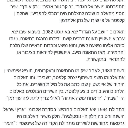
התפרסמו "יושב על הגדר", "בוקר טוב אמיר" ו"רק איתך". שיר
נוסף מהאלבום שזכה להצלחה היה "מבלי להפריע", שהלחין
קלפטר על פי שירו של נתן אלתרמן.
האלבום "יושב על הגדר" יצא באוגוסט 1982. בשבוע שבו יצא
עבר איינשטיין תאונת דרכים קשה. ידידתו נהרגה בתאונה, זוגתו
סימה אליהו נפצעה קשה, והוא נפצע וכבדות הראייה שלו הלכה
והחמירה. מאז התאונה מיעט איינשטיין להיראות בציבור או
להתראיין בתקשורת.
בשנת 1983, לאחר שיקומו מהתאונה ובעקבותיה, הוציא איינשטיין
את אלבומו השני בשיתוף יצחק קלפטר, "שביר". זהו האלבום
היחיד של איינשטיין שבו כתב את כל מילות השירים. את כל
הלחנים והעיבודים ביצע קלפטר. בין השירים הבולטים באלבום
היו "שביר", "יד אחת עושה את זה" ו"אולי צריך לתת לזה עוד זמן".
בתחילת 1984 יצא האלבום החמישי בסדרת אלבומי "ארץ ישראל
הישנה והטובה חלק ה'- נוסטלגיה". חלק משירי האלבום היו
גרסאות מחודשות לשירים מתחילת הקריירה של איינשטיין: "העיר