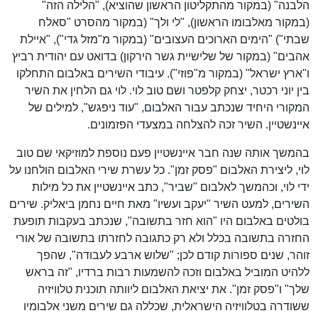
הלבנה" (במקור מהתקליטון הראשון שהוציא), "הלילה הזה"
(במקור מאלבומו הראשון), "לי ולך" (במקור מהסרט "סאלח
שבתי") "הימים הארוכים העצובים" (במקור מ"מזל גדי"), "איילת
אהבים" (במקור של שלישיית גשר הירקון) בדואט עם יהודית רביץ
ו"ארץ ישראל" (במקור מ"פוזי"). עיבודי השירים באלבום התחלקו
בין יוני רכטר, יצחק קלפטר ושם טוב לוי. לוי גם הלחין את השיר
המקורי היחיד שנכתב עבור האלבום, "עוד ניפגש", למילים של
איינשטיין. השיר זכה להצלחה במצעדי הפזמונים.
בהמשך אותה שנה חבר איינשטיין פעם נוספת למוזיקאי שם טוב
לוי, ליצירת האלבום "פסק זמן". כל עשרת שירי האלבום הולחנו על
ידי לוי, וכהמשך לאלבום "שביר", כתב איינשטיין את כל מילות
השירים, למעט השיר "יעקב ועשיו" מאת חיים נחמן ביאליק. שירים
בולטים באלבום היו "הוא חזר בתשובה", שנכתב בעקבות תופעת
החזרה בתשובה בכלל ולא רק כתגובה לחזרתו בתשובה של אורי
זוהר, שנים ספורות קודם לכן; "שלוש ארבע לעבודה", שהפך
ללהיט המוביל באלבום וזכה להשמעות רבות ברדיו, "זה בראש
שלך" ו"פסק זמן". את יציאת האלבום ליוותה תוכנית טלוויזיה
ששודרה בטלוויזיה הישראלית, שכללה גם שירים משני אלבומיו