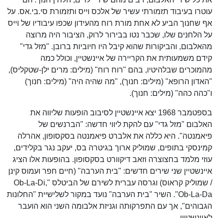
עוטרו בעיבוד תזמורתי עשיר של אלכס וייס ותזמורת סי.בי.אס. על
אף שחנוך הביע לא אחת מורת רוח מהעידון שכפו עיבודיו של וייס
על הלחנים שלו, שכבר נטו בבירור לרוק, הציבור היה מרוצה
מהאלבום, והביקורות שהוא קיבל היו חיוביות ברובן. "מזל גדי"
קידם משמעותית את הקריירה של איינשטיין, וכולל כמה
מהמוכרים שבלהיטיו, בהם "רוח רוח" (מילים: מרים ילן-שטקליס),
"האדון הרופא" (מילים: חנוך), "מה שהיה היה" (מילים: חנוך)
ו"כהה כהה" (מילים: חנוך).
בספטמבר 1968 יצא איינשטיין לסיבוב הופעות שליווה את
האלבום "מזל גדי" עם להקת ליווי חדשה: "הברנשים של
פיאמנטה". היא כללה את אלברט פיאמנטה בסקסופון, אהרלה
קמינסקי בתופים, שמוליק ארוך בגיטרה בס, יעקב נגר בקלידים,
עוזי מלמד בחצוצרה וזאב דיקוורט בסקסופון. בהופעות אלו הציג
איינשטיין שני שירים חדשים: "בית הערבה" (חיים חפר ועמוס קינן
/ שמוליק קראוס) וגרסה עברית לשירם של הביטלס "Ob-La-Di,
Ob-La-Da". השיר "בית הערבה" נועד במקור לשלישיית "החלונות
הגבוהים", אך עם התפרקותה וגניזת אלבומה השני הוא הועבר
לאיינשטיין.