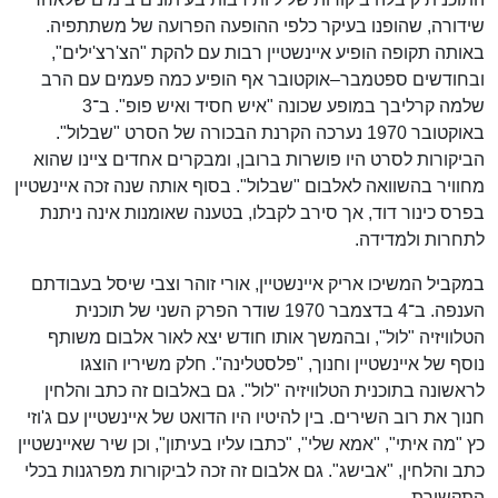
שידורה, שהופנו בעיקר כלפי ההופעה הפרועה של משתתפיה.
באותה תקופה הופיע איינשטיין רבות עם להקת "הצ'רצ'ילים",
ובחודשים ספטמבר–אוקטובר אף הופיע כמה פעמים עם הרב
שלמה קרליבך במופע שכונה "איש חסיד ואיש פופ". ב־3
באוקטובר 1970 נערכה הקרנת הבכורה של הסרט "שבלול".
הביקורות לסרט היו פושרות ברובן, ומבקרים אחדים ציינו שהוא
מחוויר בהשוואה לאלבום "שבלול". בסוף אותה שנה זכה איינשטיין
בפרס כינור דוד, אך סירב לקבלו, בטענה שאומנות אינה ניתנת
לתחרות ולמדידה.
במקביל המשיכו אריק איינשטיין, אורי זוהר וצבי שיסל בעבודתם
הענפה. ב־4 בדצמבר 1970 שודר הפרק השני של תוכנית
הטלוויזיה "לול", ובהמשך אותו חודש יצא לאור אלבום משותף
נוסף של איינשטיין וחנוך, "פלסטלינה". חלק משיריו הוצגו
לראשונה בתוכנית הטלוויזיה "לול". גם באלבום זה כתב והלחין
חנוך את רוב השירים. בין להיטיו היו הדואט של איינשטיין עם ג'וזי
כץ "מה איתי", "אמא שלי", "כתבו עליו בעיתון", וכן שיר שאיינשטיין
כתב והלחין, "אבישג". גם אלבום זה זכה לביקורות מפרגנות בכלי
התקשורת.