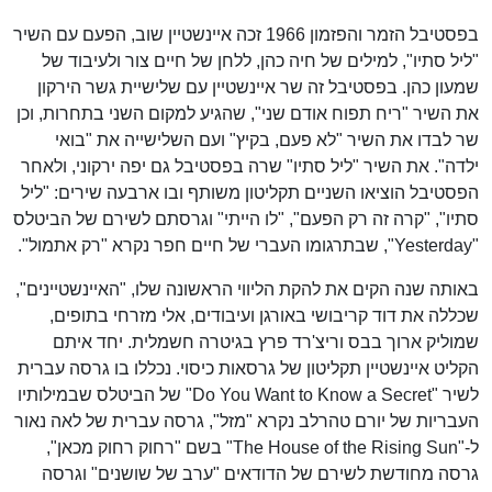
בפסטיבל הזמר והפזמון 1966 זכה איינשטיין שוב, הפעם עם השיר
"ליל סתיו", למילים של חיה כהן, ללחן של חיים צור ולעיבוד של
שמעון כהן. בפסטיבל זה שר איינשטיין עם שלישיית גשר הירקון
את השיר "ריח תפוח אודם שני", שהגיע למקום השני בתחרות, וכן
שר לבדו את השיר "לא פעם, בקיץ" ועם השלישייה את "בואי
ילדה". את השיר "ליל סתיו" שרה בפסטיבל גם יפה ירקוני, ולאחר
הפסטיבל הוציאו השניים תקליטון משותף ובו ארבעה שירים: "ליל
סתיו", "קרה זה רק הפעם", "לו הייתי" וגרסתם לשירם של הביטלס
"Yesterday", שבתרגומו העברי של חיים חפר נקרא "רק אתמול".
באותה שנה הקים את להקת הליווי הראשונה שלו, "האיינשטיינים",
שכללה את דוד קריבושי באורגן ועיבודים, אלי מזרחי בתופים,
שמוליק ארוך בבס וריצ'רד פרץ בגיטרה חשמלית. יחד איתם
הקליט איינשטיין תקליטון של גרסאות כיסוי. נכללו בו גרסה עברית
לשיר "Do You Want to Know a Secret" של הביטלס שבמילותיו
העבריות של יורם טהרלב נקרא "מזל", גרסה עברית של לאה נאור
ל-"The House of the Rising Sun" בשם "רחוק רחוק מכאן",
גרסה מחודשת לשירם של הדודאים "ערב של שושנים" וגרסה