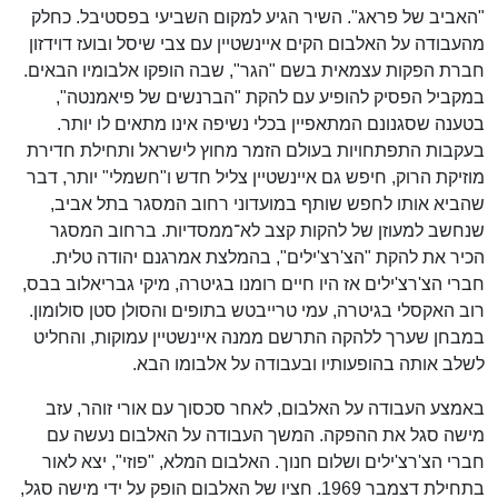
"האביב של פראג". השיר הגיע למקום השביעי בפסטיבל. כחלק
מהעבודה על האלבום הקים איינשטיין עם צבי שיסל ובועז דוידזון
חברת הפקות עצמאית בשם "הגר", שבה הופקו אלבומיו הבאים.
במקביל הפסיק להופיע עם להקת "הברנשים של פיאמנטה",
בטענה שסגנונם המתאפיין בכלי נשיפה אינו מתאים לו יותר.
בעקבות התפתחויות בעולם הזמר מחוץ לישראל ותחילת חדירת
מוזיקת הרוק, חיפש גם איינשטיין צליל חדש ו"חשמלי" יותר, דבר
שהביא אותו לחפש שותף במועדוני רחוב המסגר בתל אביב,
שנחשב למעוזן של להקות קצב לא־ממסדיות. ברחוב המסגר
הכיר את להקת "הצ'רצ'ילים", בהמלצת אמרגנם יהודה טלית.
חברי הצ'רצ'ילים אז היו חיים רומנו בגיטרה, מיקי גבריאלוב בבס,
רוב האקסלי בגיטרה, עמי טרייבטש בתופים והסולן סטן סולומון.
במבחן שערך ללהקה התרשם ממנה איינשטיין עמוקות, והחליט
לשלב אותה בהופעותיו ובעבודה על אלבומו הבא.
באמצע העבודה על האלבום, לאחר סכסוך עם אורי זוהר, עזב
מישה סגל את ההפקה. המשך העבודה על האלבום נעשה עם
חברי הצ'רצ'ילים ושלום חנוך. האלבום המלא, "פוזי", יצא לאור
בתחילת דצמבר 1969. חציו של האלבום הופק על ידי מישה סגל,