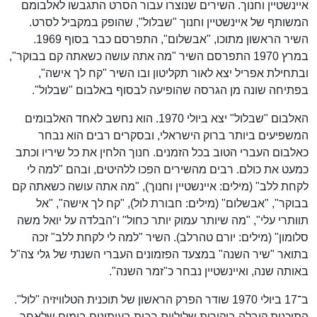
איינשטיין וחנוך. השירים שנוצרו עבור הסרט התגבשו לאלבומם
המשותף של איינשטיין וחנוך "שבלול", שהופק במקביל לסרט.
השיר הראשון מתוכו, "אבשלום", התפרסם כבר בסוף 1969.
במרץ 1970 התפרסם השיר "מה אתה עושה כשאתה קם בבוקר",
ובתחילת אפריל יצא לאור תקליטון ובו השיר "קח לך אישה",
בפתיחה שונה מן הגרסה שהופיעה לבסוף באלבום "שבלול".
האלבום "שבלול" יצא ביולי 1970. הוא נחשב לאחד האלבומים
המשפיעים ביותר ברוק הישראלי, ובסקרים רבים הוא נבחר
כאלבום העברי הטוב בכל הזמנים. חנוך הלחין את כל שיריו וכתב
כמעט את כולם. רבים מהשירים הפכו ללהיטים, ובהם "למה לי
לקחת ללב" (מילים: איינשטיין וחנוך), "מה אתה עושה כשאתה קם
בבוקר", "אבשלום" (מילים: חבורת לול), "קח לך אישה", "אל
תוותרי עלי", "מה שיותר עמוק יותר כחול" ו"הבלדה על יואל משה
סלומון" (מילים: יורם טהרלב). השיר "למה לי לקחת ללב" זכה
בתואר "שיר השנה" במצעד הפזמונים העברי השנתי של גלי צה"ל
באותה שנה, ואיינשטיין נבחר כ"זמר השנה".
ב־17 ביולי 1970 שודר הפרק הראשון של תוכנית הטלוויזיה "לול".
התוכנית קיבלה ביקורות שליליות רבות בעיתונים בימים שלאחר