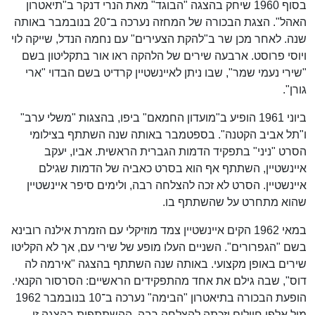
בסוף 1960 שיחק בהצגה "הבוגד" מאת הנרי דנקר ב"תיאטרון
האהל". הצגת הבכורה של המחזה נערכה ב־20 בנובמבר באותה
שנה. לאחר מכן שר ב"להקת הצעירים" עם נחמה הנדל, שייקה לוי
ויוסי פרוסט. ארבעה שירים של הלהקה ראו אור בתקליטון בשם
"שירי נעמי שמר", שבו ניתן לאיינשטיין קרדיט בשם הבדוי "ארי
גורן".
ביוני 1961 הופיע ב"מועדון החמאם" ביפו, בהצגות "משלי ערב"
ו"תל אביב הקטנה". בספטמבר באותה שנה השתתף בצילומי
הסרט "ניני" בתפקיד הדמות הגברית הראשית. אביו, יעקב
איינשטיין, השתתף אף הוא בסרט כאביה של הדמות שגילם
איינשטיין. הסרט לא זכה להצלחה רבה, ולימים סיפר איינשטיין
שהוא מתחרט על שהשתתף בו.
במאי 1962 הקים איינשטיין צמד מוזיקלי עם הזמרת אילנה רובינא
בשם "הגפרורים". השניים העלו מופע של שירי עם, אך לא הקליטו
שירים באופן מקצועי. באותה שנה השתתף בהצגה "אירמה לה
דוס", שבה גילם את אחד מהתפקידים הראשיים: הסרסור הקנאי.
הופעת הבכורה בתיאטרון "הבימה" נערכה ב־10 בנובמבר 1962
מול אלפי חיילים וזכתה להצלחה רבה. ההשתתפות בהצגה זו