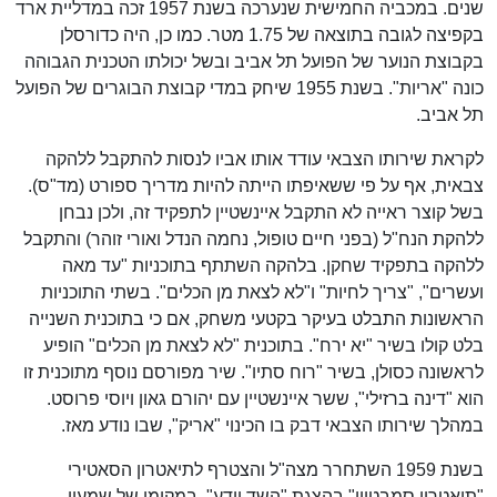
שנים. במכביה החמישית שנערכה בשנת 1957 זכה במדליית ארד
בקפיצה לגובה בתוצאה של 1.75 מטר. כמו כן, היה כדורסלן
בקבוצת הנוער של הפועל תל אביב ובשל יכולתו הטכנית הגבוהה
כונה "אריות". בשנת 1955 שיחק במדי קבוצת הבוגרים של הפועל
תל אביב.
לקראת שירותו הצבאי עודד אותו אביו לנסות להתקבל ללהקה
צבאית, אף על פי ששאיפתו הייתה להיות מדריך ספורט (מד"ס).
בשל קוצר ראייה לא התקבל איינשטיין לתפקיד זה, ולכן נבחן
ללהקת הנח"ל (בפני חיים טופול, נחמה הנדל ואורי זוהר) והתקבל
ללהקה בתפקיד שחקן. בלהקה השתתף בתוכניות "עד מאה
ועשרים", "צריך לחיות" ו"לא לצאת מן הכלים". בשתי התוכניות
הראשונות התבלט בעיקר בקטעי משחק, אם כי בתוכנית השנייה
בלט קולו בשיר "יא ירח". בתוכנית "לא לצאת מן הכלים" הופיע
לראשונה כסולן, בשיר "רוח סתיו". שיר מפורסם נוסף מתוכנית זו
הוא "דינה ברזילי", ששר איינשטיין עם יהורם גאון ויוסי פרוסט.
במהלך שירותו הצבאי דבק בו הכינוי "אריק", שבו נודע מאז.
בשנת 1959 השתחרר מצה"ל והצטרף לתיאטרון הסאטירי
"תיאטרון סמבטיון" בהצגת "השד יודע", במקומו של שמעון