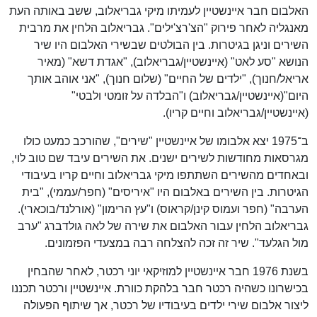
האלבום חבר איינשטיין לעמיתו מיקי גבריאלוב, ששב באותה העת
מאנגליה לאחר פירוק "הצ'רצ'ילים". גבריאלוב הלחין את מרבית
השירים וניגן בגיטרות. בין הבולטים שבשירי האלבום היו שיר
הנושא "סע לאט" (איינשטיין/גבריאלוב), "אגדת דשא" (מאיר
אריאל/חנוך), "ילדים של החיים" (שלום חנוך), "אני אוהב אותך
היום"(איינשטיין/גבריאלוב) ו"הבלדה על זומטי ולבטי"
(איינשטיין/גבריאלוב וחיים קריו).
ב־1975 יצא אלבומו של איינשטיין "שירים", שהורכב כמעט כולו
מגרסאות מחודשות לשירים ישנים. את השירים עיבד שם טוב לוי,
ובאחדים מהשירים השתתפו מיקי גבריאלוב וחיים קריו בעיבודי
הגיטרות. בין השירים באלבום היו "איריסים" (חפר/עממי), "בית
הערבה" (חפר ועמוס קינן/קראוס) ו"עץ הרימון" (אורלנד/בוכארי).
גבריאלוב הלחין עבור האלבום את שירה של לאה גולדברג "ערב
מול הגלעד". שיר זה זכה להצלחה רבה במצעדי הפזמונים.
בשנת 1976 חבר איינשטיין למוזיקאי יוני רכטר, לאחר שהבחין
בכישרונו כשהיה רכטר חבר בלהקת כוורת. איינשטיין ורכטר תכננו
ליצור אלבום שירי ילדים בעיבודיו של רכטר, אך שיתוף הפעולה