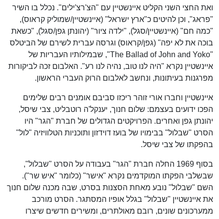
ואת החצי השני הקליט איינשטיין עם "הצ'רצ'ילים". נכלל בו השיר
"פראג", וכן להיטים כ"ארץ ישראל" (איינשטיין/שמוליק קראוס),
"כמה חם" (איינשטיין/סגל), "ילדה ציור" (יהונתן גפן/סגל), "כשאת
בוכה את לא יפה" (גפן/קראוס) וגרסה עברית לשירם של הביטלס
"The Ballad of John and Yoko", שבמילותיו העבריות של
איינשטיין נקרא "היה לנו טוב, נהיה לנו רע". האלבום זכה לביקורות
מפרגנות בעיתונות, ונחשב לאלבום הרוק העברי הראשון.
איינשטיין וחברו אורי זוהר ריכזו סביבם אומנים רבים שלימים
הפכו ידועים בעצמם: שלום חנוך, יענקל'ה רוטבליט, צבי שיסל,
יהונתן גפן ואחרים. הפרויקטים הגדולים של חברת "הגר" היו
הסרט "שבלול" בבימויו של בועז דוידזון ותוכניות הטלוויזיה "לול"
בהפקתו של צבי שיסל.
בסוף 1969 החלה חברת "הגר" בעבודה על הסרט "שבלול",
שבשלבי הפקתו המוקדמים נקרא "אישר" (כלומר "איש שר").
השם "שבלול" נובע מאחת הסצנות בסרט, שבה מכנה שלום חנוך
את איינשטיין "שבלול" בגלל אופיו המסתגר. הסרט מורכב
ממערכונים שונים, רובם מאולתרים, ומשירים חדשים שיצרו