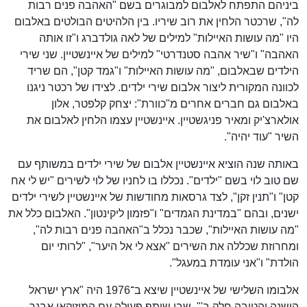
ביניהם התפתח לאלבום למבוגרים בשם "האהבה פנים רבות
לה", שרכטר הלחין את רוב שיריו. בין הלהיטים הבולטים באלבום
היו "מה עושות האיילות" למילים של לאה גולדברג ו"זו אותה
האהבה" ו"שיר אהבה סטנדרטי" למילים של איינשטיין. שני שירי
הילדים שבאלבום, "מה עושות האיילות" ו"גמד קטן", הם שריד
לכוונה המקורית ליצור אלבום שירי ילדים. לצידו של רכטר ניגנו
באלבום גם חברים אחרים מ"כוורת": יצחק קלפטר, אלון
אולארצ'יק ומאיר פניגשטיין. איינשטיין עצמו הלחין לאלבום את
השיר "עוד יהיה".
באותה שנה הוציא איינשטיין אלבום של שירי ילדים במשותף עם
שם טוב לוי בשם "ילדים". נכללו בו לחניו של לוי לשירים "יש לי אח
קטן" ו"תנין זקן", לצד גרסאות מחודשות של איינשטיין לשירי ילדים
ישנים, ובהם "במדינת הגמדים" ו"פזמון ליקינטון". האלבום כלל את
"מה עושות האיילות", שכבר נכלל ב"האהבה פנים רבות לה",
ומחרוזת שכללה את השירים "אצא לי אל היער", "לרותי יום
הולדת" ו"אני עומדת במעגל".
אלבומו השלישי של איינשטיין שיצא ב־1976 היה "ארץ ישראל
הישנה והטובה חלק ב'", שבו שיתף פעולה עם המוזיקאי אבנר