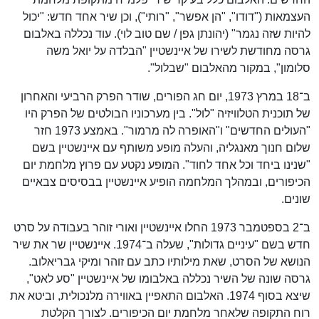
העצמאות ("דודו", "הן אפשר", "רותי"), וכן שיר אחד חדש: "יכול
להיות שזה נגמר" (יהונתן גפן / שם טוב לוי). עוד נכללה באלבום
גרסה מחודשת לשירו של איינשטיין "הבלדה על יואל משה
סלומון", במקור מהאלבום "שבלול".
ב־18 במרץ 1973, יום חג הפורים, שודר הפרק הרביעי והאחרון
של תוכנית הטלוויזיה "לול". בין מערכוניו הבולטים של הפרק היו
"העולים החדשים" ו"האופרה לה מרמור". באמצע 1973 חזר
שלום חנוך מאנגליה, והעלה מופע משותף עם איינשטיין בשם
"שנינו ביחד וכל אחד לחוד". המופע נקטע עם פרוץ מלחמת יום
הכיפורים, ובמהלך המלחמה הופיע איינשטיין בבסיסים צבאיים
שונים.
ב־2 בספטמבר 1973 החלו איינשטיין ואורי זוהר בעבודה על סרט
חדש בשם "עיניים גדולות", שעלה ב־1974. איינשטיין שר את שיר
הנושא של הסרט, שאת מילותיו כתב עם זוהר ומיקי גבריאלוב.
גרסה שונה של השיר נכללה באלבומו של איינשטיין "סע לאט",
שיצא בסוף 1974. האלבום התאפיין באווירה מלנכולית, וביטא את
רוח התקופה שלאחר מלחמת יום הכיפורים. לצורך הקלטת