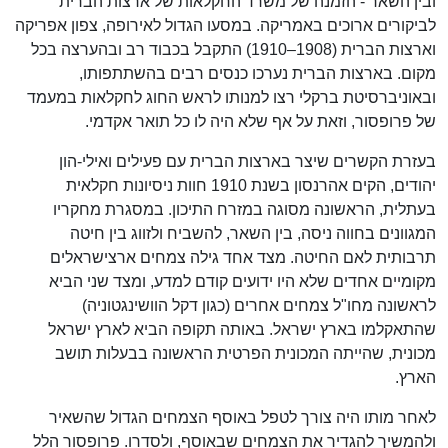
ובין השאר - הזמנה של משרד החקלאות של ארצות הברית
לביקורים ארוכים באמריקה. במסעו הגדול לאירופה, צפון אפריקה
וארצות הברית (1908–1910) התקבל בכבוד רב ובהערצה בכל
מקום. בארצות הברית נערכו כנסים רבים בהשתתפותו,
ובאוניברסיטת ברקלי רצו למנותו לראש החוג לחקלאות במעמד
של פרופסור, וזאת על אף שלא היה לו כל תואר אקדמי.
בעזרת הקשרים שיצר בארצות הברית עם פעילים ואילי-הון
יהודים, הקים אהרנסון בשנת 1910 חוות ניסיונות חקלאית
בעתלית, הראשונה מסוגה במזרח התיכון. במסגרת מחקריו
המגוונים בחווה ניסה, בין השאר, להשביח ולזווג בין חיטה
תרבותית לאם החיטה. מצד אחד גילה צמחים ארצישראלים
מקומיים אחדים שלא היו ידועים קודם למדע, ומצד שני הביא
לראשונה מחו"ל צמחים אחרים (כגון דקל הוושינגטוניה)
שהתאקלמו בארץ ישראל. באותה תקופה הביא לארץ ישראל
מכונית, שהייתה המכונית הפרטית הראשונה בבעלות תושב
הארץ.
לאחר מותו היה צורך לטפל באוסף הצמחים הגדול שהשאיר
ולהמשיך להגדיר את הצמחים שבאוסף, ולסדרו. פרופסור הלל