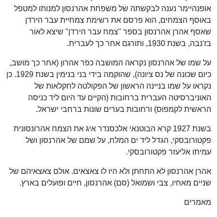
אופנהיימר נענה לבקשתה של משפחת אהרנסון למנותו למטפל
באוסף הצמחים, הוא פרסם את רשימת צמחיית עבר הירדן
שאסף אהרן אהרנסון בספר "צמח עבר הירדן" שיצא לאור
בז'נבה, בשנת 1930, ותורגם אחר כך לעברית.
על שמו של אהרנסון נקראה המושבה כפר אהרון (אחר כך מושב,
כיום שכונה של נס ציונה), שהוקמה בידי בני בנימין בשנת 1929. כן
נקראו על שמו בניינה הראשון של הפקולטה לחקלאות של
האוניברסיטה העברית ברחובות (הקיים עד היום ליד כניסה
הראשית לקמפוס) ורחובות בערים שונות ברחבי ישראל.
בשנת 1927 קרא הבוטנאי אלכסנדר איג את הצמח אהרונסונית
פקטורובסקי, הגדל ליד ים המלח, על שמם של אהרנסון ושל
עמיתו אליעזר פקטורובסקי.
אהרן אהרנסון לא התחתן ולא היו לו צאצאים. אולם צאצאיהם של
שניים מאחיו, צבי ושמואל (סם) אהרנסון, חיים ופועלים בארץ.
מאמרים