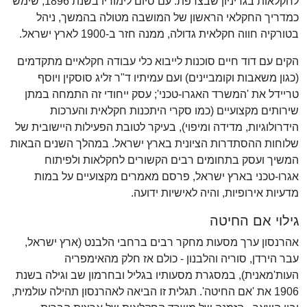
לחקלאות בגריניון שבצרפת. עם סיום לימודיו בשנת 1896, שימש
כמדריך החקלאי הראשון של המושבה מטולה בהמשך, ניהל
בטורקיה חווה חקלאית גדולה, ממנה חזר ב-1900 לארץ ישראל.
הקים עם דוד חיים סוכנות לייבוא כלי עבודה חקלאיים מתקדמים
(כגון משאבות וקומביינים) ועם עמיתיו ד"ר זליג סוסקין ויוסף
טריידל את 'המשרד האגרו-טכני'; עסק ייחודי זה התמחה במתן
שירותים מקצועיים (כמו סקרי היתכנות חקלאית והערכות
הידרולוגיות, מדידה ומיפוי), בעיקר לטובת הפעילות היישובית של
שלוחות ההסתדרות הציונית בארץ ישראל. במהלך השנים הבאות
המשיך ועסק בתחומים רבים הקשורים לחקלאות ולפיתוח
אגרו-טכני בארץ ישראל, פרסם מאמרים מקצועיים על במות
מדעיות אירופיות, והיה לאישיות ידועה.
גילוי אם החיטה
אהרנסון ערך מסעות מחקר רבים ברחבי הלבנט (ארץ ישראל,
עבר הירדן, סוריה והלבנון - כולם אז חלק מהאימפריה
העות'מאנית), במסגרת מסעותיו בגליל ובחרמון שב וגילה בשנת
1906 את 'אם החיטה'. תגלית זו הביאה לאהרנסון תהילה עולמית,