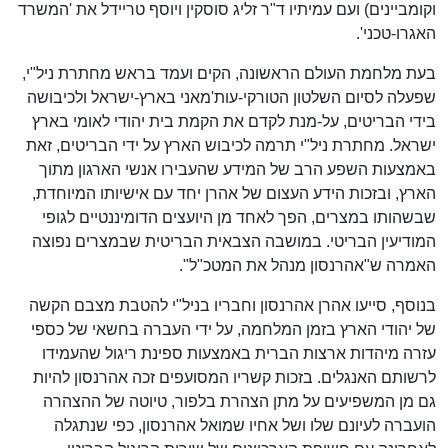
וקומביינים) ועם עמיתיו ד"ר זליג סוסקין ויוסף טריידל את 'המשרד
האגרו-טכני'.
בעת מלחמת העולם הראשונה, הקים ועמד בראש מחתרת ניל"י,
שפעלה לסיום השלטון הטורקי-עות'מאני בארץ-ישראל ולכיבושה
בידי הבריטים, על-מנת לקדם את הקמת בית יהודי לאומי בארץ
ישראל. מחתרת ניל"י תרמה לכיבוש הארץ על ידי הבריטים, זאת
באמצעות השפע הרב של המידע שהעבירו אנשי הארגון מתוך
הארץ, ובזכות הידע העצום של אהרן יחד עם אישיותו המיוחדת,
שבשהותו במצרים, הפך לאחד מן היועצים הדומיננטיים לגופי
המודיעין הבריטי. במושבה הצבאית הבריטית שבמצרים נפוצה
האמרה ש"אהרנסון מנהל את המטכ"ל".
בנוסף, סייעו אהרן אהרנסון וחבריו בניל"י להטבת מצבם הקשה
של יהודי הארץ בזמן המלחמה, על ידי העברה בחשאי של כספי
עזרה מיהדות ארצות הברית באמצעות ספינת ריגול שהעמידו
לרשותם האנגלים. בזכות קשריו המסועפים זכה אהרנסון להיות
גם מן המשפיעים על מתן הצהרת בלפור, טיוטה של ההצהרה
הועברה לעיונם שלו ושל אחיו שמואל אהרנסון, כפי שנתגלה