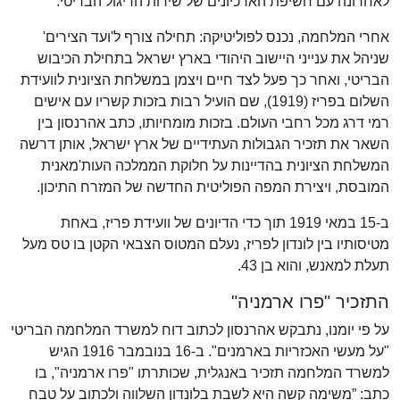
לאחרונה עם חשיפת הארכיונים של שירות הריגול הבריטי.
אחרי המלחמה, נכנס לפוליטיקה: תחילה צורף ל'ועד הצירים'
שניהל את ענייני היישוב היהודי בארץ ישראל בתחילת הכיבוש
הבריטי, ואחר כך פעל לצד חיים ויצמן במשלחת הציונית לוועידת
השלום בפריז (1919), שם הועיל רבות בזכות קשריו עם אישים
רמי דרג מכל רחבי העולם. בזכות מומחיותו, כתב אהרנסון בין
השאר את תזכיר הגבולות העתידיים של ארץ ישראל, אותן דרשה
המשלחת הציונית בהדיינות על חלוקת הממלכה העות'מאנית
המובסת, ויצירת המפה הפוליטית החדשה של המזרח התיכון.
ב-15 במאי 1919 תוך כדי הדיונים של וועידת פריז, באחת
מטיסותיו בין לונדון לפריז, נעלם המטוס הצבאי הקטן בו טס מעל
תעלת למאנש, והוא בן 43.
התזכיר "פרו ארמניה"
על פי יומנו, נתבקש אהרנסון לכתוב דוח למשרד המלחמה הבריטי
"על מעשי האכזריות בארמנים". ב-16 בנובמבר 1916 הגיש
למשרד המלחמה תזכיר באנגלית, שכותרתו "פרו ארמניה", בו
כתב: ”משימה קשה היא לשבת בלונדון השלווה ולכתוב על טבח