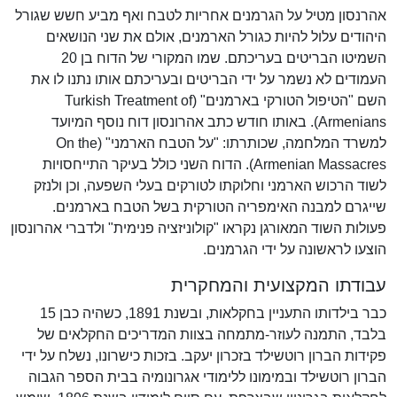
אהרנסון מטיל על הגרמנים אחריות לטבח ואף מביע חשש שגורל
היהודים עלול להיות כגורל הארמנים, אולם את שני הנושאים
השמיטו הבריטים בעריכתם. שמו המקורי של הדוח בן 20
העמודים לא נשמר על ידי הבריטים ובעריכתם אותו נתנו לו את
השם "הטיפול הטורקי בארמנים" (Turkish Treatment of
Armenians). באותו חודש כתב אהרונסון דוח נוסף המיועד
למשרד המלחמה, שכותרתו: "על הטבח הארמני" (On the
Armenian Massacres). הדוח השני כולל בעיקר התייחסויות
לשוד הרכוש הארמני וחלוקתו לטורקים בעלי השפעה, וכן ולנזק
שייגרם למבנה האימפריה הטורקית בשל הטבח בארמנים.
פעולות השוד המאורגן נקראו "קולוניזציה פנימית" ולדברי אהרונסון
הוצעו לראשונה על ידי הגרמנים.
עבודתו המקצועית והמחקרית
כבר בילדותו התעניין בחקלאות, ובשנת 1891, כשהיה כבן 15
בלבד, התמנה לעוזר-מתמחה בצוות המדריכים החקלאים של
פקידות הברון רוטשילד בזכרון יעקב. בזכות כישרונו, נשלח על ידי
הברון רוטשילד ובמימונו ללימודי אגרונומיה בבית הספר הגבוה