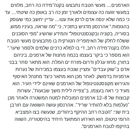
הארמנים… מעשי הטבח נתבצעו בקנה־מידה כה רחב, מלווים
במעשי זוועה כה עצומים ולאורך זמן כה רב באופן כה שיטתי… עד
כי כמה שלא ינסה אדם לרסן את עטו… עדיין יחשב כמי שעוסק
בהגזמות.“ אהרנסון מדגיש בתזכיר, כי ”מה שראה, בעיניו ממש,
בסוריה, בקוניה ובקונסנטינופול“ והמידע שהשיג ”מפי הסוכנים
ששלח לחלק של האימפריה הטורקית בו מתבצעים מעשי הטבח
הללו בקנה־מידה רחב, די בו למלא כרכים שלמים ולסמר שיער.“
הוא מספר כי ביקר בעצמו בכמה מחנות של ארמנים, ביניהם
בחורן, מחוז עג'לון ודרום-מזרח ים המלח. הוא מתאר סחר בבני
אדם ב"שוק עבדים" ומציין שנכח בעצמו במכירות של נערות
ארמניות בדמשק. לאחר מכן הוא מתאר כיצד מתנהל האיסוף
והגירוש מקונסטנטינופול של הארמנים שאינם ילידי העיר. הוא
מעיד כי ראה בעצמו, ב"צפייה לילית משך שבועות", עשרות
קבוצות של 8–12 ארמנים המובלות למטה המשטרה ולאחר מכן
"נעלמות בלא להותיר שריד". אהרנסון עושה השוואה עם חורבן
בית שני: ”הטבח רחב ההיקף ביהודים, שנעשה בצו המצביא
הרומי טיטוס, הוא האירוע המתועד היחיד בהיסטוריה, השווה
בהיקפו לטבח הארמנים“.