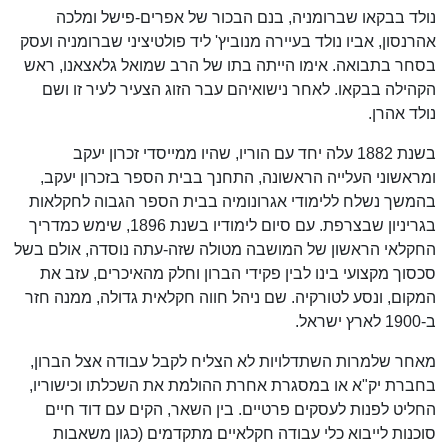
נולד בבקאו שברומניה, בנם הבכור של אפרים-פישל ומלכה
אהרנסון, אביו נולד בעיירה מנוביץ' ליד פולטיציני שברומניה ועסק
בסחר בתבואה. אימו הייתה בתו של הרב שמואל גלאצאנו, ראש
הקהילה בבקאו. לאחר נישואיהם עבר הזוג הצעיר לעיר זו ושם
נולד אהרן.
בשנת 1882 עלה יחד עם הוריו, שהיו ממייסדי זכרון יעקב
ומראשוני העלייה הראשונה, התחנך בבית הספר בזכרון יעקב,
בהמשך נשלח ללימודי אגרונומיה בבית הספר הגבוה לחקלאות
בגריניון שבצרפת. עם סיום לימודיו בשנת 1896, שימש כמדריך
החקלאי הראשון של המושבה מטולה שזה-עתה נוסדה, אולם בשל
סכסוך מקצועי בינו לבין פקידי הברון וחלק מהאיכרים, עזב את
המקום, ונסע לטורקיה. שם ניהל חווה חקלאית גדולה, ממנה חזר
ב-1900 לארץ ישראל.
מאחר שלמרות השתדלויות לא הצליח לקבל עבודה אצל הברון,
בחברת יק"א או במסגרת אחרת ההולמת את השכלתו וכישוריו,
החליט לפנות לעסקים פרטיים. בין השאר, הקים עם דוד חיים
סוכנות לייבוא כלי עבודה חקלאיים מתקדמים (כגון משאבות