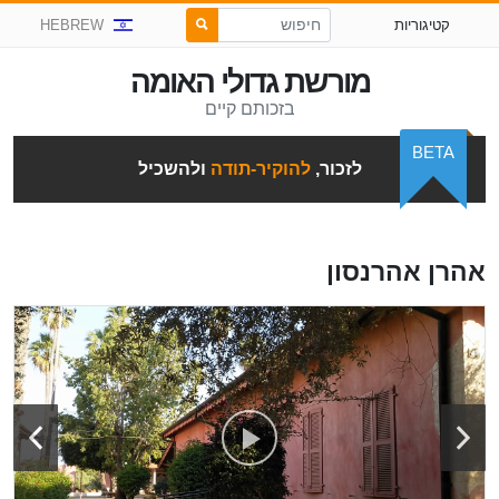
קטיגוריות
HEBREW
מורשת גדולי האומה
בזכותם קיים
BETA
לזכור,
להוקיר-תודה
ולהשכיל
אהרן אהרנסון