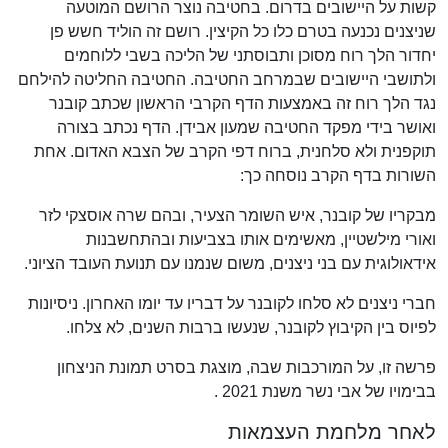
קשות על היישובים בדרום. בחטיבה נוצר הרושם המוטעה
שניצנים נכנעה בטרם כלו כל הקיצין. רושם זה הוליד חשש פן
יחדור הלך רוח מסוכן ותבוסתני של הליכה בשבי ללוחמים
ולתושבי היישובים שבמרחב החטיבה. החטיבה החליטה להילחם
נגד הלך רוח זה באמצעות הדף הקרבי הראשון שכתב קובנר
ואושר בידי מפקד החטיבה שמעון אבידן. הדף נכתב בצורה
תוקפנית ולא סלחנית, ברוח דפי הקרב של הצבא האדום. אחת
השורות בדף הקרב נוסחה כך:
מבקריו של קובנר, איש השומר הצעיר, ובהם שרה אוסצקי לזר
ואורי מילשטיין, מאשימים אותו בצביעות ובהתחשבנות
אידאולוגית עם בני ניצנים, משום שנמנו עם תנועת העובד הציוני.
חברי ניצנים לא סלחו לקובנר על דבריו עד יומו האחרון. ניסיונות
לפיוס בין הקיבוץ לקובנר, שנעשו ברבות השנים, לא צלחו.
פרשה זו, על המורכבות שבה, מוצגת בסרט תמונת הניצחון
בבימויו של אבי נשר משנת 2021 .
לאחר מלחמת העצמאות