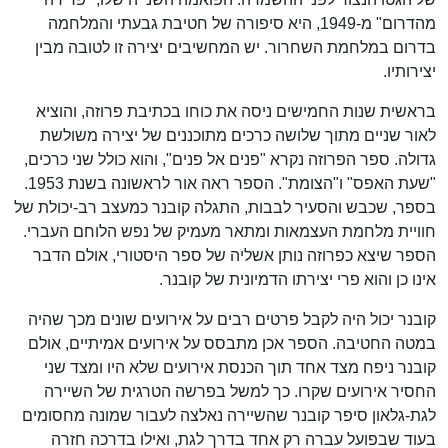
מהדרום" מ-1949, היא סיפורה של חטיבת גבעתי והמלחמה
בדרום במלחמת השחרור. יש המחשיבים יצירה זו לטובה מבין
יצירותיו.
בראשית שנות החמישים ניסה את כוחו בכתיבת פרוזה, והוציא
לאור שניים מתוך שלושה כרכים מתוכננים של יצירה משולשת
גדולה. ספר הפרוזה נקרא "פנים אל פנים", והוא כולל שני כרכים,
"שעת האפס" ו"הצומת". הספר ראה אור לראשונה בשנת 1953.
בספר, שכבש והסעיר לבבות, התגלה קובנר כמעצב רב-יכולת של
חוויית מלחמת העצמאות ומתאר מעמיק של נפש הלוחם העברי.
הספר שיצא כפרוזה נותן אשליה של ספר היסטורי, אולם הדבר
אינו כן והוא פרי יצירתו הדמיונית של קובנר.
קובנר יכול היה לקבל פרטים רבים על אירועים שונים מכך שהיה
במטה החטיבה. הספר אכן מתבסס על אירועים אמיתיים, אולם
קובנר ניפח מצד אחד תוך הכנסת אירועים שלא היו ומצד שני
החסיר אירועים שקרו. כך למשל בפרשה הטרגית של השיירה
לגת-גלאון סיפר קובנר שהשיירה נאלצה לעבור שמונה מחסומים
בעוד שבפועל עברה רק אחד בדרך לגת, ואילו בדרכה חזרה