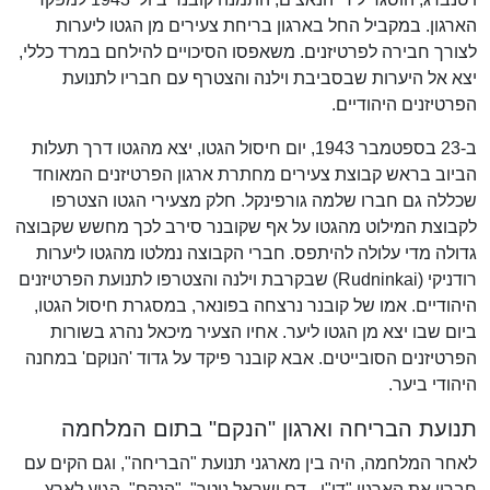
הארגון. במקביל החל בארגון בריחת צעירים מן הגטו ליערות
לצורך חבירה לפרטיזנים. משאפסו הסיכויים להילחם במרד כללי,
יצא אל היערות שבסביבת וילנה והצטרף עם חבריו לתנועת
הפרטיזנים היהודיים.
ב-23 בספטמבר 1943, יום חיסול הגטו, יצא מהגטו דרך תעלות
הביוב בראש קבוצת צעירים מחתרת ארגון הפרטיזנים המאוחד
שכללה גם חברו שלמה גורפינקל. חלק מצעירי הגטו הצטרפו
לקבוצת המילוט מהגטו על אף שקובנר סירב לכך מחשש שקבוצה
גדולה מדי עלולה להיתפס. חברי הקבוצה נמלטו מהגטו ליערות
רודניקי (Rudninkai) שבקרבת וילנה והצטרפו לתנועת הפרטיזנים
היהודיים. אמו של קובנר נרצחה בפונאר, במסגרת חיסול הגטו,
ביום שבו יצא מן הגטו ליער. אחיו הצעיר מיכאל נהרג בשורות
הפרטיזנים הסובייטים. אבא קובנר פיקד על גדוד 'הנוקם' במחנה
היהודי ביער.
תנועת הבריחה וארגון "הנקם" בתום המלחמה
לאחר המלחמה, היה בין מארגני תנועת "הבריחה", וגם הקים עם
חבריו את הארגון "די"ן - דם ישראל נוטר", "הנקם". הגיע לארץ