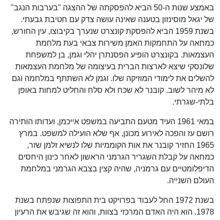
באמצע שנות ה-50 הביא להפסקתה של ההצגה "בערבות הנגב"
של יגאל מוסינזון בטענה שאינה עושה צדק עם חטיבת גבעתי.
בשנת 1959 הביא להפסקת קונצרט שנערך בקיבוצו, עין החורש,
כמחאה על התחמקות האמן משירות צבאי בעת מלחמת
העצמאות. בקונצרט הופיע הפסנתרן יהלי וגמן, בן למשפחת
שלונסקי שיצא לארצות הברית בעיצומה של מלחמת העצמאות
להשלים את לימודי המוזיקה שלו. וגמן לא השתתף במלחמה וגם
לא מיהר לשוב. קובנר לא שכח ולא סלח והחליט למחות באופן
בלתי-שגרתי.
במאי 1961 העיד מטעם התביעה במשפט אייכמן, ועדותו הותירה
רושם עז והפכה לאירוע מכונן, אף שלא הועילה למשפט. במרץ
1965 החזיר קובנר את אות הקוממיות שלו לנשיא זלמן שזר,
כמחאה על קבלת השגריר הגרמני הראשון לאחר כינון היחסים
הדיפלומטיים עם גרמניה, שהיה קצין בצבא הגרמני במלחמת
העולם השנייה.
בשנת 1972 החל לעבוד בפרויקט בית התפוצות שנפתח בשנת
1978. הוא היה האדם המרכזי בצוות, והוא זה שגיבש את הרעיון