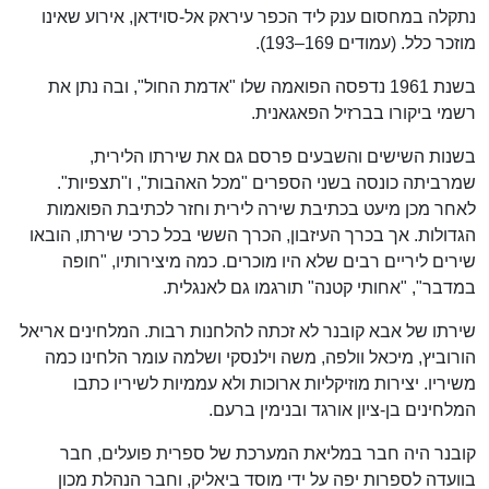
נתקלה במחסום ענק ליד הכפר עיראק אל-סוידאן, אירוע שאינו
מוזכר כלל. (עמודים 169–193).
בשנת 1961 נדפסה הפואמה שלו "אדמת החול", ובה נתן את
רשמי ביקורו בברזיל הפאגאנית.
בשנות השישים והשבעים פרסם גם את שירתו הלירית,
שמרביתה כונסה בשני הספרים "מכל האהבות", ו"תצפיות".
לאחר מכן מיעט בכתיבת שירה לירית וחזר לכתיבת הפואמות
הגדולות. אך בכרך העיזבון, הכרך הששי בכל כרכי שירתו, הובאו
שירים ליריים רבים שלא היו מוכרים. כמה מיצירותיו, "חופה
במדבר", "אחותי קטנה" תורגמו גם לאנגלית.
שירתו של אבא קובנר לא זכתה להלחנות רבות. המלחינים אריאל
הורוביץ, מיכאל וולפה, משה וילנסקי ושלמה עומר הלחינו כמה
משיריו. יצירות מוזיקליות ארוכות ולא עממיות לשיריו כתבו
המלחינים בן-ציון אורגד ובנימין ברעם.
קובנר היה חבר במליאת המערכת של ספרית פועלים, חבר
בוועדה לספרות יפה על ידי מוסד ביאליק, וחבר הנהלת מכון