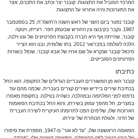
המרכזי המוביל את התצוגות. קובנר יצר וכתב את התכנים, אצר
את התערוכות והיה אחראי על התצוגות.
קובנר נפטר ביום השני של ראש השנה ה'תשמ"ח, 25 בספטמבר
1987. נקבר בקיבוצו עין החורש שבעמק חפר. רעייתו, ויטקה
קובנר, שהייתה אף היא חברה בקבוצת הפרטיזנים של גטו וילנה,
הלכה לעולמה בפברואר 2012. בתו שלומית, ובנו הוא הצייר
מיכאל קובנר שנקרא על שם אחיו של אבא קובנר, שנפל בשורות
הפרטיזנים הסובייטים.
כתיבתו
קובנר הוא מן המשוררים העבריים הגדולים של התקופה. הוא החל
בכתיבת שירים ביידיש ושירים קצרים בעברית, שכמה מהם עוד
נדפסו לפני המלחמה ובמהלכה, כשהיה בווילנה. בתקופת מאסרו
במצרים, חל מהפך עמוק בשירתו, והוא החל בכתיבת הפואמות
הארוכות שלו, שלימים הפכו לתרומתו העיקרית לשירה העברית
של הדור, ולגולת הכותרת של יצירתו.
הפואמה הראשונה שלו, "עד לא אור" מ-1947, מספרת את סיפורו
של הגטו הנצור לפני ההשמדה. הפואמה השנייה שלו, "פרידה