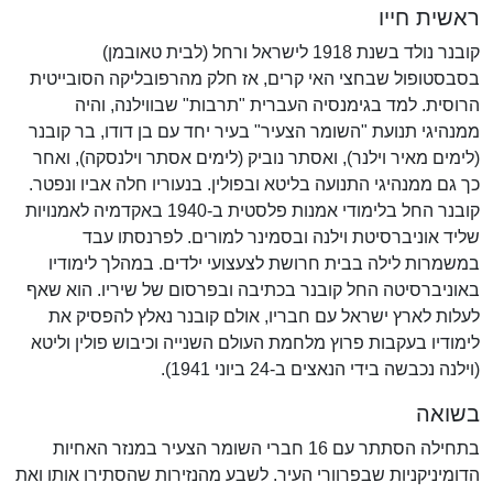
ראשית חייו
קובנר נולד בשנת 1918 לישראל ורחל (לבית טאובמן)
בסבסטופול שבחצי האי קרים, אז חלק מהרפובליקה הסובייטית
הרוסית. למד בגימנסיה העברית "תרבות" שבווילנה, והיה
ממנהיגי תנועת "השומר הצעיר" בעיר יחד עם בן דודו, בר קובנר
(לימים מאיר וילנר), ואסתר נוביק (לימים אסתר וילנסקה), ואחר
כך גם ממנהיגי התנועה בליטא ובפולין. בנעוריו חלה אביו ונפטר.
קובנר החל בלימודי אמנות פלסטית ב-1940 באקדמיה לאמנויות
שליד אוניברסיטת וילנה ובסמינר למורים. לפרנסתו עבד
במשמרות לילה בבית חרושת לצעצועי ילדים. במהלך לימודיו
באוניברסיטה החל קובנר בכתיבה ובפרסום של שיריו. הוא שאף
לעלות לארץ ישראל עם חבריו, אולם קובנר נאלץ להפסיק את
לימודיו בעקבות פרוץ מלחמת העולם השנייה וכיבוש פולין וליטא
(וילנה נכבשה בידי הנאצים ב-24 ביוני 1941).
בשואה
בתחילה הסתתר עם 16 חברי השומר הצעיר במנזר האחיות
הדומיניקניות שבפרוורי העיר. לשבע מהנזירות שהסתירו אותו ואת