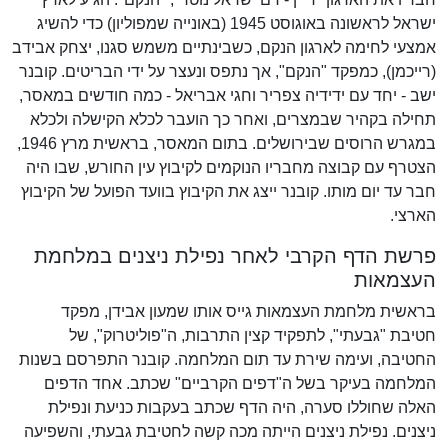
ישראל לראשונה באוגוסט 1945 (באונייה שמפוליון) כדי להשיג
אמצעי לחימה לארגון הנקם, כשבינתיים משמש סגנו, יצחק אבידב
(רייכמן), כמפקד "הנקם", אך נתפס ונעצר על ידי הבריטים. קובנר
ישב - יחד עם ידידיה צפריר וחגי אבריאל - כמה חודשים במאסר,
תחילה בקהיר שבמצרים, ואחר כך הועבר לכלא הקישלה ולכלא
במגרש הרוסים שבירושלים. בתום המאסר, בראשית מרץ 1946,
הצטרף עם קבוצה מחבריו הנוקמים לקיבוץ עין החורש, שבו היה
חבר עד יום מותו. קובנר ייצג את הקיבוץ בוועד הפועל של הקיבוץ
הארצי.
פרשת הדף הקרבי לאחר נפילת ניצנים במלחמת
העצמאות
בראשית מלחמת העצמאות גייס אותו שמעון אבידן, מפקד
חטיבת "גבעתי", לתפקיד קצין התרבות, ה"פוליטרוק", של
החטיבה, ועימה שירת עד תום המלחמה. קובנר התפרסם בשנות
המלחמה בעיקר בשל ה"דפים הקרביים" שכתב. אחד הדפים
האלה שחוללו סערה, היה הדף שכתב בעקבות כניעת ונפילת
ניצנים. נפילת ניצנים הייתה מכה קשה לחטיבת גבעתי, והשפיעה