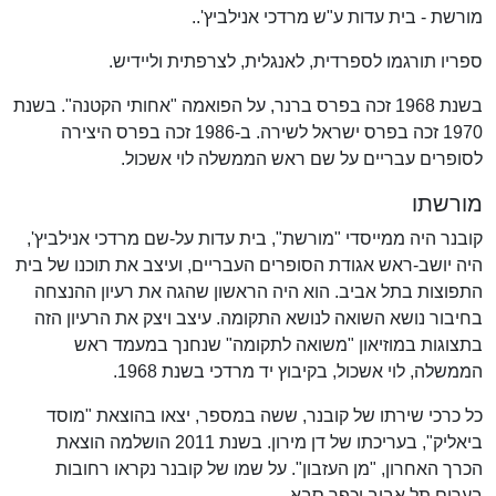
מורשת - בית עדות ע"ש מרדכי אנילביץ'..
ספריו תורגמו לספרדית, לאנגלית, לצרפתית וליידיש.
בשנת 1968 זכה בפרס ברנר, על הפואמה "אחותי הקטנה". בשנת
1970 זכה בפרס ישראל לשירה. ב-1986 זכה בפרס היצירה
לסופרים עבריים על שם ראש הממשלה לוי אשכול.
מורשתו
קובנר היה ממייסדי "מורשת", בית עדות על-שם מרדכי אנילביץ',
היה יושב-ראש אגודת הסופרים העבריים, ועיצב את תוכנו של בית
התפוצות בתל אביב. הוא היה הראשון שהגה את רעיון ההנצחה
בחיבור נושא השואה לנושא התקומה. עיצב ויצק את הרעיון הזה
בתצוגות במוזיאון "משואה לתקומה" שנחנך במעמד ראש
הממשלה, לוי אשכול, בקיבוץ יד מרדכי בשנת 1968.
כל כרכי שירתו של קובנר, ששה במספר, יצאו בהוצאת "מוסד
ביאליק", בעריכתו של דן מירון. בשנת 2011 הושלמה הוצאת
הכרך האחרון, "מן העזבון". על שמו של קובנר נקראו רחובות
בערים תל אביב וכפר סבא.