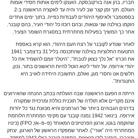
חבריו, בהן אנה בורקובסקה, הוענקו לימים אותות חסידי אומות
העולם. תוך זמן קצר שב לעיר והיה עד לאקציה הראשונה ב-2
בספטמבר ולאיסוף היהודים לעבודות כפייה. בתוך ימים אחדים
הוקמו בווילנה שני גטאות, ובהם רוכזו כל יהודי העיר, בהם קובנר.
אחר כך המשיך בפעילות מחתרתית במסגרת השומר הצעיר.
לאחר שנודע לקובנר על רצח העם היהודי, הוא קרא באספת
התנועות החלוציות בווילנה שהתכנסה בליל 31 בדצמבר 1941
את הכרוז "אל נלך כצאן לטבח!", "היטלר זומם להשמיד את כל
יהודי אירופה. על יהודי ליטא הוטל להיות הראשונים בתור. נכון,
חלשים אנו וחסרי מגן, ואולם, התשובה היחידה לאויב היא
התנגדות!".
הייתה זו הפעם הראשונה שבה הועלתה בכתב ההנחה שהאירועים
אינם מקריים אלא תולדה של תוכנית כוללת ומרכזית שמקורה
בדרגים הגבוהים ביותר של הגרמנים והיא מכוונת נגד כל יהדות
אירופה. בינואר 1942 נמנה קובנר עם מקימי המחתרת הלוחמת
שהוקמה בגטו, ארגון הפרטיזנים המאוחד (פ–פּ–אוֹ; FPO) (כינויו
המחתרתי היה "אוּרי"). לאחר שמפקדו הראשון של הארגון, יצחק
ויטנברג, הוסגר לידי הנאצים, התמנה קובנר ביולי 1943 למפקד