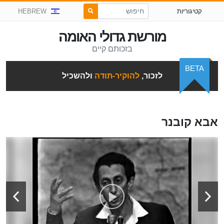
קטיגוריות
HEBREW
מורשת גדולי האומה
בזכותם קיים
BETA
לזכור,
להוקיר-תודה
ולהשכיל
אבא קובנר